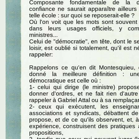
Composante fondamentale de la dé
confiance ne saurait apparaître ailleu
telle école : sur quoi se reposerait-elle ?
Où l'on voit que les mots sont souvent u
dans leurs usages officiels, y co
ministres...
Celui de "démocratie", en tête, dont le s
loisir, est oublié si totalement, qu'il est 
rappeler:
Rappelons ce qu'en dit Montesquieu, 
donné la meilleure définition : une
démocratique est celle où :
1- celui qui dirige (le ministre) propo
donner d'ordres, et ne fait rien d'autre
rappeler à Gabriel Attal ou à sa remplaçan
2- ceux qui exécutent, les enseigna
associations et syndicats, débattent d
propose, et de ce qu'ils observent, et, à
expérience, construisent des pratiques 
propositions,