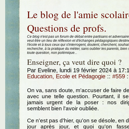
Aller au contenu
|
Aller au menu
|
Aller à la recherche
Le blog de l'amie scolair
Questions de profs.
Ce blog n'est pas un forum de débat entre partisans et adversaire
veut être un lieu de réflexion et d'échanges pédagogiques destin
l'école et à tous ceux qui s'interrogent, doutent, cherchent, souhai
recherche, à la pratique du métier, sans oublier les parents, bie
toute question, non polémique...
Enseigner, ça veut dire quoi ?
Par Eveline, lundi 19 février 2024 à 17
Education, Ecole et Pédagogie
::
#559
:
On va, sans doute, m'accuser de faire de
avec une telle question. Pourtant, il 
jamais urgent de la poser : nos diri
semblent bien l'avoir oubliée.
Ce n'est pas d'hier, qu'on se désole, en 
jour après jour, et quoi qu'on fass