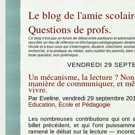
Aller au contenu
|
Aller au menu
|
Aller à la recherche
Le blog de l'amie scolair
Questions de profs.
Ce blog n'est pas un forum de débat entre partisans et adversaire
veut être un lieu de réflexion et d'échanges pédagogiques destin
l'école et à tous ceux qui s'interrogent, doutent, cherchent, souhai
recherche, à la pratique du métier, sans oublier les parents, bie
toute question, non polémique...
VENDREDI 29 SEPT
Un mécanisme, la lecture ? Non
manière de communiquer, et m
vivre.
Par Eveline, vendredi 29 septembre 20
Education, Ecole et Pédagogie
Les nombreuses contributions qui ont
billet précédent, et qui l'ont puissamme
ramené le débat sur la lecture — incont