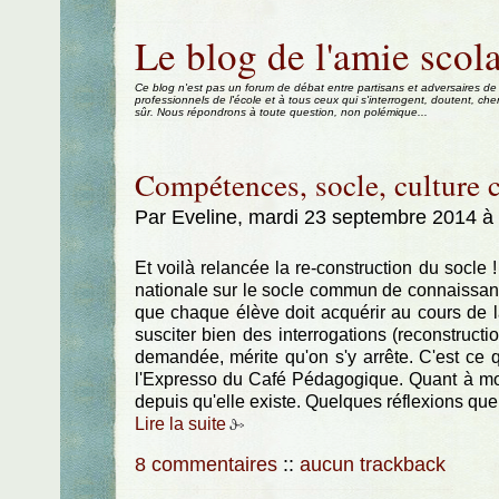
Aller au contenu
|
Aller au menu
|
Aller à la recherche
Le blog de l'amie scola
Ce blog n'est pas un forum de débat entre partisans et adversaires de
professionnels de l'école et à tous ceux qui s'interrogent, doutent, che
sûr. Nous répondrons à toute question, non polémique...
Compétences, socle, culture 
Par Eveline, mardi 23 septembre 2014 à
Et voilà relancée la re-construction du socle 
nationale sur le socle commun de connaissanc
que chaque élève doit acquérir au cours de la
susciter bien des interrogations (reconstructi
demandée, mérite qu'on s'y arrête. C'est ce q
l'Expresso du Café Pédagogique. Quant à mo
depuis qu'elle existe. Quelques réflexions que 
Lire la suite
8 commentaires
::
aucun trackback