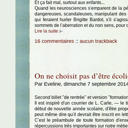
Et ça fait mal, surtout aux enfants...
Quand les neurosciences s'emparent de la péd
dangereuses, scandaleuses, manipulant des 
qui feraient hurler Brigitte Bardot, s'il s'ag
sommets de l'aberration et du non sens, pour 
Lire la suite
16 commentaires
::
aucun trackback
On ne choisit pas d’être écolie
Par Eveline, dimanche 7 septembre 201
Second billet "de rentrée" et version "formation
Il est inspiré d'un courrier de L. Carle, — le 
début de nouvelle année scolaire, d'être prop
peut même dire qu'il devrait être inscrit en le
C'est le préambule de toute formation d'en
répercussions très importantes sur notre métier