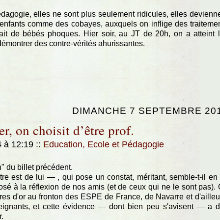
agogie, elles ne sont plus seulement ridicules, elles devienn
enfants comme des cobayes, auxquels on inflige des traiteme
issait de bébés phoques. Hier soir, au JT de 20h, on a atteint 
démontrer des contre-vérités ahurissantes.
DIMANCHE 7 SEPTEMBRE 20
r, on choisit d’être prof.
4 à 12:19
::
Education, Ecole et Pédagogie
" du billet précédent.
titre est de lui — , qui pose un constat, méritant, semble-t-il en
osé à la réflexion de nos amis (et de ceux qui ne le sont pas).
ttres d'or au fronton des ESPE de France, de Navarre et d'ailleu
seignants, et cette évidence — dont bien peu s'avisent — a 
.