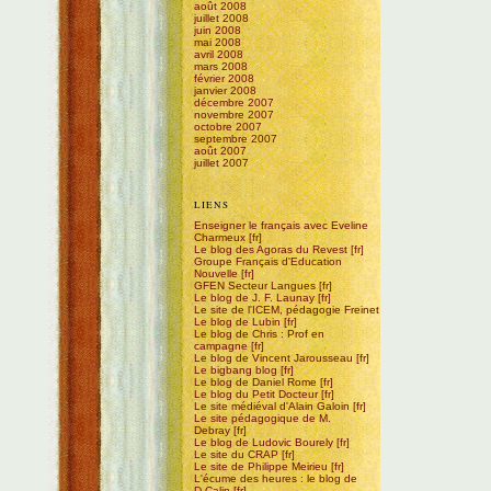
août 2008
juillet 2008
juin 2008
mai 2008
avril 2008
mars 2008
février 2008
janvier 2008
décembre 2007
novembre 2007
octobre 2007
septembre 2007
août 2007
juillet 2007
LIENS
Enseigner le français avec Eveline
Charmeux
Le blog des Agoras du Revest
Groupe Français d'Education
Nouvelle
GFEN Secteur Langues
Le blog de J. F. Launay
Le site de l'ICEM, pédagogie Freinet
Le blog de Lubin
Le blog de Chris : Prof en
campagne
Le blog de Vincent Jarousseau
Le bigbang blog
Le blog de Daniel Rome
Le blog du Petit Docteur
Le site médiéval d'Alain Galoin
Le site pédagogique de M.
Debray
Le blog de Ludovic Bourely
Le site du CRAP
Le site de Philippe Meirieu
L'écume des heures : le blog de
D.Calin