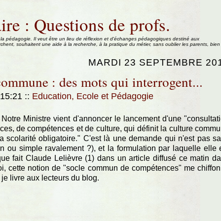
ire : Questions de profs.
 la pédagogie. Il veut être un lieu de réflexion et d'échanges pédagogiques destiné aux
rchent, souhaitent une aide à la recherche, à la pratique du métier, sans oublier les parents, bien
MARDI 23 SEPTEMBRE 20
commune : des mots qui interrogent...
 15:21
::
Education, Ecole et Pédagogie
! Notre Ministre vient d'annoncer le lancement d'une "consultat
es, de compétences et de culture, qui définit la culture comm
 scolarité obligatoire." C'est là une demande qui n'est pas s
on ou simple ravalement ?), et la formulation par laquelle elle 
ue fait Claude Lelièvre (1) dans un article diffusé ce matin d
i, cette notion de "socle commun de compétences" me chiffo
je livre aux lecteurs du blog.