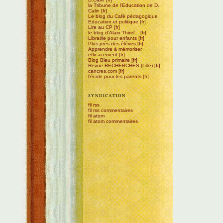
la Tribune de l'Education de D.
Calin
Le blog du Café pédagogique
Education et politique
Lire au CP
le blog d'Alain Thirel...
Librairie pour enfants
Plus près des élèves
Apprendre à mémoriser
efficacement
Blog Bleu primaire
Revue RECHERCHES (Lille)
cancres.com
l'école pour les parents
SYNDICATION
fil rss
fil rss commentaires
fil atom
fil atom commentaires