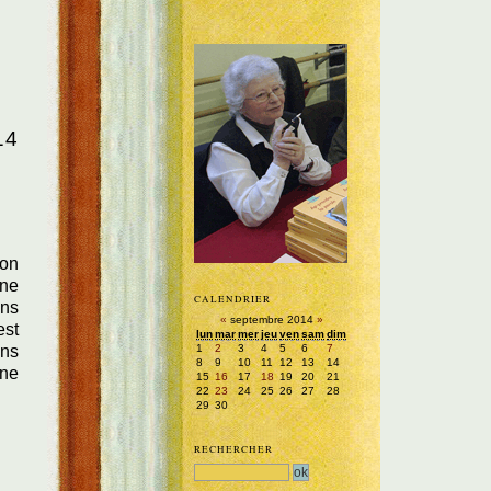
14
ion
une
CALENDRIER
ans
«
septembre 2014
»
est
lun
mar
mer
jeu
ven
sam
dim
1
2
3
4
5
6
7
ans
8
9
10
11
12
13
14
nne
15
16
17
18
19
20
21
22
23
24
25
26
27
28
29
30
RECHERCHER