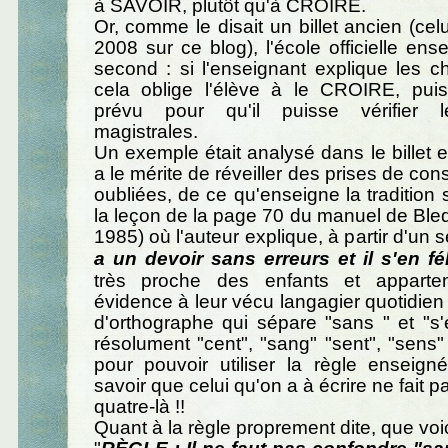
à SAVOIR, plutôt qu'à CROIRE.
Or, comme le disait un billet ancien (cel
2008 sur ce blog), l'école officielle ens
second : si l'enseignant explique les c
cela oblige l'élève à le CROIRE, puis
prévu pour qu'il puisse vérifier l
magistrales.
Un exemple était analysé dans le billet e
a le mérite de réveiller des prises de con
oubliées, de ce qu'enseigne la tradition sc
la leçon de la page 70 du manuel de Bl
1985) où l'auteur explique, à partir d'un
a un devoir sans erreurs et il s'en fél
très proche des enfants et apparte
évidence à leur vécu langagier quotidien !
d'orthographe qui sépare "sans " et "s
résolument "cent", "sang" "sent", "sens
pour pouvoir utiliser la règle enseigné
savoir que celui qu'on a à écrire ne fait p
quatre-là !!
Quant à la règle proprement dite, que voic