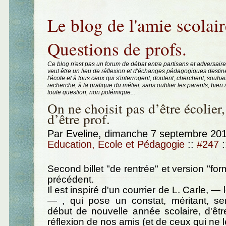
Aller au contenu
|
Aller au menu
|
Aller à la recherche
Le blog de l'amie scolair
Questions de profs.
Ce blog n'est pas un forum de débat entre partisans et adversaire
veut être un lieu de réflexion et d'échanges pédagogiques destin
l'école et à tous ceux qui s'interrogent, doutent, cherchent, souhai
recherche, à la pratique du métier, sans oublier les parents, bie
toute question, non polémique...
On ne choisit pas d’être écolier,
d’être prof.
Par Eveline, dimanche 7 septembre 20
Education, Ecole et Pédagogie
::
#247
:
Second billet "de rentrée" et version "form
précédent.
Il est inspiré d'un courrier de L. Carle, — le
— , qui pose un constat, méritant, sem
début de nouvelle année scolaire, d'êt
réflexion de nos amis (et de ceux qui ne 