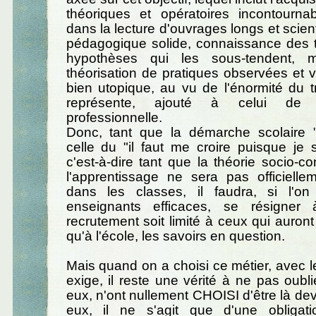
théoriques et opératoires incontourna
dans la lecture d'ouvrages longs et scient
pédagogique solide, connaissance des t
hypothèses qui les sous-tendent, m
théorisation de pratiques observées et
bien utopique, au vu de l'énormité du t
représente, ajouté à celui de 
professionnelle.
Donc, tant que la démarche scolaire 
celle du "il faut me croire puisque je s
c'est-à-dire tant que la théorie socio-co
l'apprentissage ne sera pas officielle
dans les classes, il faudra, si l'o
enseignants efficaces, se résigne
recrutement soit limité à ceux qui auront
qu'à l'école, les savoirs en question.
Mais quand on a choisi ce métier, avec le
exige, il reste une vérité à ne pas oubli
eux, n'ont nullement CHOISI d'être là de
eux, il ne s'agit que d'une obligati