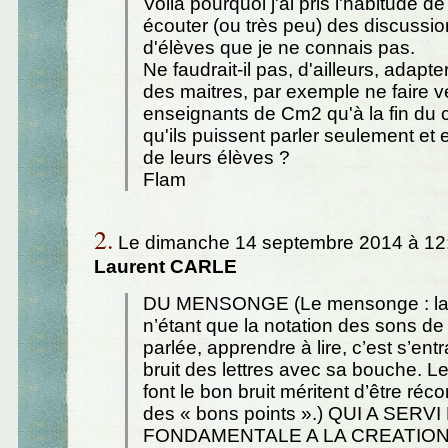
Voilà pourquoi j'ai pris l'habitude d
écouter (ou très peu) des discussio
d'élèves que je ne connais pas.
Ne faudrait-il pas, d'ailleurs, adapte
des maitres, par exemple ne faire ve
enseignants de Cm2 qu'à la fin du 
qu'ils puissent parler seulement et
de leurs élèves ?
Flam
2.
Le dimanche 14 septembre 2014 à 12:
Laurent CARLE
DU MENSONGE (Le mensonge : la l
n’étant que la notation des sons de
parlée, apprendre à lire, c’est s’entra
bruit des lettres avec sa bouche. L
font le bon bruit méritent d’être r
des « bons points ».) QUI A SER
FONDAMENTALE A LA CREATION