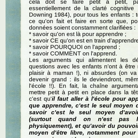
cela doit se faire petit à petit, par 
essentiellement de la clarté cognitive 
Downing 1984), pour tous les enfants : to
ce qu'on fait et faire en sorte que, p
données soient constamment clarifiées :
* savoir qu'on est là pour apprendre ;
* savoir CE qu'on est en train d'apprendre
* savoir POURQUOI on l'apprend ;
* savoir COMMENT on l'apprend.
Les arguments qui alimentent les d
questions avec les enfants n'ont à être n
plaisir à maman !), ni absurdes (on va
devenir grand : ils le deviendront, mê
l'école !!). En fait, la chaîne argumen
mettre petit à petit en place dans la tê
c'est qu'
il faut aller à l'école pour a
que apprendre, c'est le seul moyen 
savoir c'est le seul moyen d'avoi
(surtout quand on n'est pas l
physiquement), et qu'avoir du pouvoir,
moyen d'être libre, notamment pour 