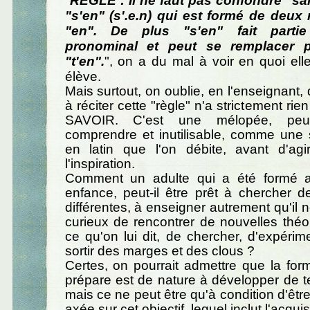
"
RÈGLE : Il ne faut pas confondre "san
"s'en" (s'.e.n) qui est formé de deux 
"en". De plus "s'en" fait parti
pronominal et peut se remplacer p
"t'en".
", on a du mal à voir en quoi ell
élève.
Mais surtout, on oublie, en l'enseignant,
à réciter cette "règle" n'a strictement rie
SAVOIR. C'est une mélopée, peu
comprendre et inutilisable, comme une 
en latin que l'on débite, avant d'agi
l'inspiration.
Comment un adulte qui a été formé a
enfance, peut-il être prêt à chercher d
différentes, à enseigner autrement qu'il ne
curieux de rencontrer de nouvelles théori
ce qu'on lui dit, de chercher, d'expérime
sortir des marges et des clous ?
Certes, on pourrait admettre que la form
prépare est de nature à développer de tel
mais ce ne peut être qu'à condition d'être
axée sur cet objectif, lequel inclut l'acqui