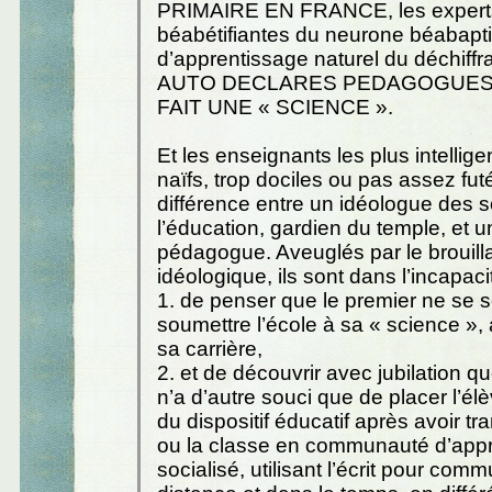
PRIMAIRE EN FRANCE, les experts
béabétifiantes du neurone béabapti
d’apprentissage naturel du déchiff
AUTO DECLARES PEDAGOGUES,
FAIT UNE « SCIENCE ».
Et les enseignants les plus intellige
naïfs, trop dociles ou pas assez futé
différence entre un idéologue des 
l’éducation, gardien du temple, et u
pédagogue. Aveuglés par le brouill
idéologique, ils sont dans l’incapacit
1. de penser que le premier ne se 
soumettre l’école à sa « science », 
sa carrière,
2. et de découvrir avec jubilation q
n’a d’autre souci que de placer l’él
du dispositif éducatif après avoir tr
ou la classe en communauté d’app
socialisé, utilisant l’écrit pour com