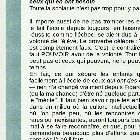
ceux qui en ont besoin
.
Toute la scolarité n'est pas trop pour y pa
Il importe aussi de ne pas tromper les
le fait l'école depuis toujours, en faisan
réussite comme l'échec, seraient dus à
volonté de l'élève. Le proverbe célèbre : 
est complètement faux. C'est le contraire q
faut POUVOIR avoir de la volonté. Tout
peut pas et ceux qui peuvent, ne le peuv
temps.
En fait, ce qui sépare les enfants q
facilement à l'école de ceux
qui ont des d
— rien n'a changé vraiment depuis Figar
(ou la malchance) d'être né quelque part,
le "mérite". Il faut bien savoir que les en
dans un milieu où la culture intellectuel
où l'on parle peu, où les rencontres c
rares ou inexistantes, auront toujours b
mal à se faire reconnaître, et que, pour 
demandera beaucoup plus d'efforts que
sont nés là où il faut.