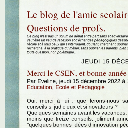
Aller au contenu
|
Aller au menu
|
Aller à la recherche
Le blog de l'amie scolair
Questions de profs.
Ce blog n'est pas un forum de débat entre partisans et adversaire
veut être un lieu de réflexion et d'échanges pédagogiques destin
l'école et à tous ceux qui s'interrogent, doutent, cherchent, souhai
recherche, à la pratique du métier, sans oublier les parents, bie
toute question, non polémique...
JEUDI 15 DÉC
Merci le CSEN, et bonne année 
Par Eveline, jeudi 15 décembre 2022 à
Education, Ecole et Pédagogie
Oui, merci à lui : que ferons-nous sa
conseils si judicieux et si novateurs ?
Quelques semaines avant les vacances, 
moins que treize conseils, joliment a
"quelques bonnes idées d'innovation pé