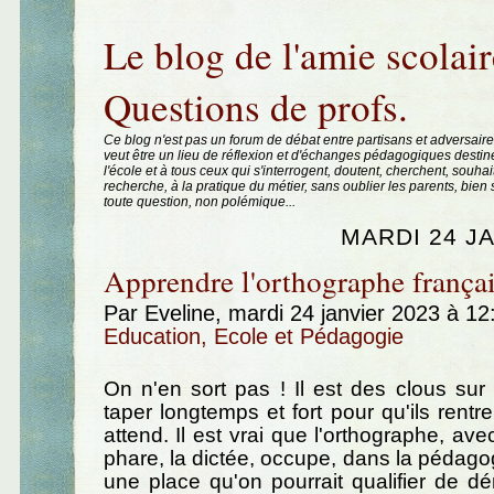
Aller au contenu
|
Aller au menu
|
Aller à la recherche
Le blog de l'amie scolair
Questions de profs.
Ce blog n'est pas un forum de débat entre partisans et adversaire
veut être un lieu de réflexion et d'échanges pédagogiques destin
l'école et à tous ceux qui s'interrogent, doutent, cherchent, souhai
recherche, à la pratique du métier, sans oublier les parents, bie
toute question, non polémique...
MARDI 24 J
Apprendre l'orthographe françai
Par Eveline, mardi 24 janvier 2023 à 1
Education, Ecole et Pédagogie
On n'en sort pas ! Il est des clous sur l
taper longtemps et fort pour qu'ils rentr
attend. Il est vrai que l'orthographe, av
phare, la dictée, occupe, dans la pédagog
une place qu'on pourrait qualifier de 