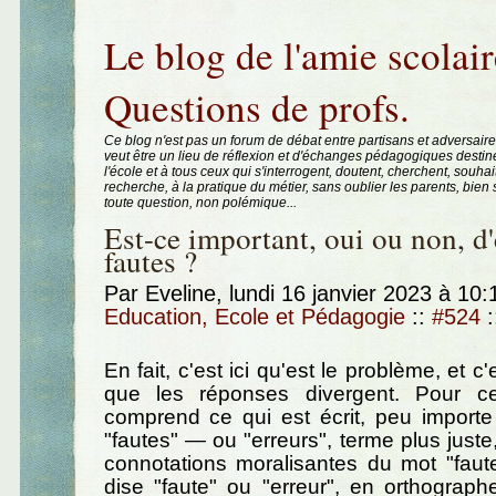
Aller au contenu
|
Aller au menu
|
Aller à la recherche
Le blog de l'amie scolair
Questions de profs.
Ce blog n'est pas un forum de débat entre partisans et adversaire
veut être un lieu de réflexion et d'échanges pédagogiques destin
l'école et à tous ceux qui s'interrogent, doutent, cherchent, souhai
recherche, à la pratique du métier, sans oublier les parents, bie
toute question, non polémique...
Est-ce important, oui ou non, d'
fautes ?
Par Eveline, lundi 16 janvier 2023 à 10
Education, Ecole et Pédagogie
::
#524
:
En fait, c'est ici qu'est le problème, et c'
que les réponses divergent. Pour cer
comprend ce qui est écrit, peu importe 
"fautes" — ou "erreurs", terme plus just
connotations moralisantes du mot "faut
dise "faute" ou "erreur", en orthograp