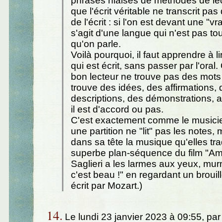
phrases niaises de méthodes de lec
que l'écrit véritable ne transcrit pas 
de l'écrit : si l'on est devant une "vrai
s'agit d'une langue qui n'est pas tout
qu'on parle.
Voilà pourquoi, il faut apprendre à l
qui est écrit, sans passer par l'oral. 
bon lecteur ne trouve pas des mots e
trouve des idées, des affirmations,
descriptions, des démonstrations, 
il est d'accord ou pas.
C'est exactement comme le musicie
une partition ne "lit" pas les notes,
dans sa tête la musique qu'elles trad
superbe plan-séquence du film "A
Saglieri a les larmes aux yeux, mu
c'est beau !" en regardant un brouill
écrit par Mozart.)
14.
Le lundi 23 janvier 2023 à 09:55, pa