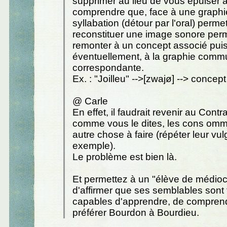
supprimer au lieu de vous épuiser à
comprendre que, face à une graphie
syllabation (détour par l'oral) perme
reconstituer une image sonore per
remonter à un concept associé puis
éventuellement, à la graphie com
correspondante.
Ex. : "Joilleu" -->[zwajø] --> concept
@ Carle
En effet, il faudrait revenir au Contr
comme vous le dites, les cons omm
autre chose à faire (répéter leur vul
exemple).
Le problème est bien là.
Et permettez à un "élève de médioc
d'affirmer que ses semblables sont t
capables d'apprendre, de comprend
préférer Bourdon à Bourdieu.