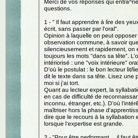
Merci de vos réponses qui entra^ne
questions.
1 - " Il faut apprendre à lire des yeu
écrit, sans passer par l'oral".
Opinion à laquelle on peut opposer
observation commune, à savoir que 
silencieusement et rapidement, on e
toujours les mots "dans sa tête". L’or
intériorisé : une "voix intérieure" oral
D’où le postulat : le bon lecteur lit/
dit le texte dans sa tête. Lisez une 
moi si j’ai tort.
Quant au lecteur expert, la syllabati
en cas de difficulté de reconnaissa
inconnu, étranger, etc.). D’où l’intér
maîtriser hors la phase d'apprentiss
dire que le recours à la syllabation e
lorsque l’expertise est grande.
2 - "Pour être performant ... il faut 