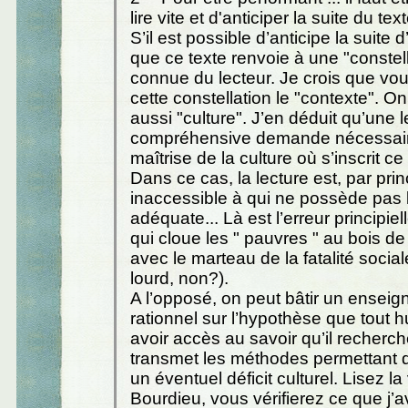
lire vite et d'anticiper la suite du text
S’il est possible d’anticipe la suite d
que ce texte renvoie à une "constel
connue du lecteur. Je crois que vo
cette constellation le "contexte". On
aussi "culture". J’en déduit qu’une l
compréhensive demande nécessair
maîtrise de la culture où s’inscrit ce
Dans ce cas, la lecture est, par prin
inaccessible à qui ne possède pas l
adéquate... Là est l’erreur principie
qui cloue les " pauvres " au bois de
avec le marteau de la fatalité socia
lourd, non?).
A l’opposé, on peut bâtir un ensei
rationnel sur l’hypothèse que tout 
avoir accès au savoir qu’il recherche
transmet les méthodes permettant 
un éventuel déficit culturel. Lisez la
Bourdieu, vous vérifierez ce que j’