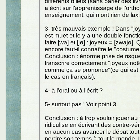
différents billets (sans parler des li
a écrit sur l’apprentissage de l’ort
enseignement, qui n’ont rien de laxi
3- très mauvais exemple ! Dans "joy
est muet et le y a une double foncti
faire [wa] et [jø] : joyeux = [zwajø].
encore faut-il connaître le "costume 
Conclusion : énorme prise de risqu
transcrire correctement "joyeux noël
comme ça se prononce"(ce qui est 
le cas en français).
4- à l’oral ou à l’écrit ?
5- surtout pas ! Voir point 3.
Conclusion : à trop vouloir jouer au 
ridiculise en écrivant des contre-vér
en aucun cas avancer le débat tout 
perdre son temps à tout le monde. L