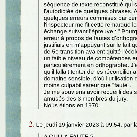
séquence de texte reconstitué qui s
l'autodictée de quelques phrases.
quelques erreurs commises par cert
l'inspecteur me fit cette remarque l
échange suivant l'épreuve : " Pourq
erreur à propos de fautes d'orthog
justifiais en m'appuyant sur le fait
de 5e transition avaient quitté l'éco
un faible niveau de compétences en
particulièrement en orthographe. J'
qu'il fallait tenter de les réconcilier
domaine sensible, d'où l'utilisation 
moins culpabilisateur que "faute".
Je me souviens avoir recueilli des s
amusés des 3 membres du jury.
Nous étions en 1970...
2.
Le jeudi 19 janvier 2023 à 09:54, par
l
A QUI LA FAUTE ?