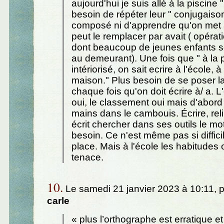
aujourd'hui je suis allé à la piscine "
besoin de répéter leur " conjugaiso
composé ni d'apprendre qu'on met
peut le remplacer par avait ( opéra
dont beaucoup de jeunes enfants s
au demeurant). Une fois que " à la p
intériorisé, on sait ecrire à l'école, à
maison." Plus besoin de se poser l
chaque fois qu'on doit écrire à/ a. 
oui, le classement oui mais d'abord
mains dans le cambouis. Écrire, rel
écrit chercher dans ses outils le mo
besoin. Ce n'est même pas si diffici
place. Mais à l'école les habitudes o
tenace.
10.
Le samedi 21 janvier 2023 à 10:11, 
carle
« plus l’orthographe est erratique et