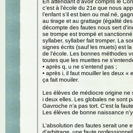
En attendant d’avoir compris le Cont
c’est à l’école du 21e que nous ap
l’enfant s’il est bien ou mal né, ga
au tirage et au grattage (égalité de
décompte des fautes nous sert d'ind
se trompe est trompé et sanctionné.
syllaber, syllaber fait tromper. La s
signes écrits (sauf les muets) est la
de l’école. Les bonnes méthodes v
toutes que les muettes ne s’entend
• après q, u ne s’entend pas ;
• après i, il faut mouiller les deux « 
ça fait mouiler.
Les élèves de médiocre origine ne s
i deux elles. Les globales ne sont 
Gavroche n’a pas tort. C’est la fau
Les élèves de bonne naissance n’y
L’absolution des fautes serait une e
d’arbitrage, une faute professionnell