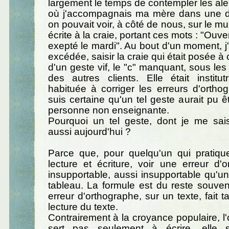
largement le temps de contempler les alen
où j'accompagnais ma mère dans une 
on pouvait voir, à côté de nous, sur le m
écrite à la craie, portant ces mots : "Ouver
exepté le mardi". Au bout d'un moment, j
excédée, saisir la craie qui était posée à c
d'un geste vif, le "c" manquant, sous l
des autres clients. Elle était institut
habituée à corriger les erreurs d'ortho
suis certaine qu'un tel geste aurait pu êt
personne non enseignante.
Pourquoi un tel geste, dont je me sai
aussi aujourd'hui ?
Parce que, pour quelqu'un qui pratiq
lecture et écriture, voir une erreur d'
insupportable, aussi insupportable qu'u
tableau. La formule est du reste souvent
erreur d'orthographe, sur un texte, fait 
lecture du texte.
Contrairement à la croyance populaire, l
sert pas seulement à écrire, elle s