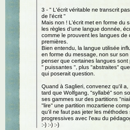
3 - " L'écrit véritable ne transcrit pa
de l'écrit "
Mais non ! L’écrit met en forme du 
les règles d’une langue donnée, écr
comme le prouvent les langues de ci
premières.
Bien entendu, la langue utilisée infl
en forme du message, non sur son 
penser que certaines langues sont 
" puissantes ", plus "abstraites" que
qui poserait question.
Quand à Saglieri, convenez qu'il a,
tard que Wolfgang, "syllabé" son sol
ses gammes sur des partitions "nia
"lire" une partition mozartiene com
qu’il ne faut pas jeter les méthodes 
progressives avec l’eau du pédagogi
:-) :-) :-)