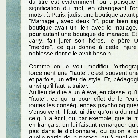
du titre est évidemment "oui", puisque
signification du mot, en changeant l'o
mots : à Paris, jadis, une boutique avant
"Marriage", avec deux "r", pour bien sign
boutique avait un lien avec le mariage,
pour autant une boutique de mariage. Et 
Jarry, fait jurer son héros, le père 
"merdre", ce qui donne à cette injure 
noblesse dont elle avait besoin...
Comme on le voit, modifier l'orthogr
forcément une "faute", c'est souvent une
et parfois, un effet de style. Et, pédago
ainsi qu'il faut la traiter.
Au lieu de dire à un élève, en classe, qu
"faute", ce qui a pour effet de le "culp
toutes les conséquences psychologiques
s'ensuivent, il faut lui dire qu'on a du 
ce qu'il a écrit, ou, par exemple, que tel 
en français, en lui faisant remarquer qu'
pas dans le dictionnaire, ou qu'on a d
quelle partie de la phrase, ou à quel gro