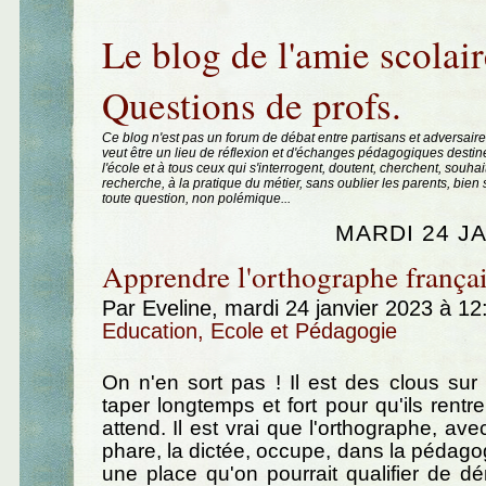
Aller au contenu
|
Aller au menu
|
Aller à la recherche
Le blog de l'amie scolair
Questions de profs.
Ce blog n'est pas un forum de débat entre partisans et adversaire
veut être un lieu de réflexion et d'échanges pédagogiques destin
l'école et à tous ceux qui s'interrogent, doutent, cherchent, souhai
recherche, à la pratique du métier, sans oublier les parents, bie
toute question, non polémique...
MARDI 24 J
Apprendre l'orthographe françai
Par Eveline, mardi 24 janvier 2023 à 1
Education, Ecole et Pédagogie
On n'en sort pas ! Il est des clous sur l
taper longtemps et fort pour qu'ils rentr
attend. Il est vrai que l'orthographe, av
phare, la dictée, occupe, dans la pédagog
une place qu'on pourrait qualifier de 