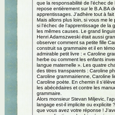
que la responsabilité de l'échec de
repose entièrement sur le B.A.BA d
apprentissages. J’adhère tout à fait
Mais allons plus loin, si vous me le 
si l’échec de l’apprentissage de la
les mêmes causes. Le grand linguist
Henri Adamszweski était aussi grand
observer comment sa petite fille Ca
construit sa grammaire et il en tém
admirable petit livre : « Caroline g
herbe ou comment les enfants inven
langue maternelle ». Les quatre cha
des titres transparents : Caroline p
Caroline grammairienne, Caroline li
Caroline poète. En chemin il s’élèv
les abécédaires et contre les manu
grammaire.
Alors monsieur Stevan Miljevic, l’a
langage est-il implicite ou explicite 
que vous avez votre réponse ! J’a