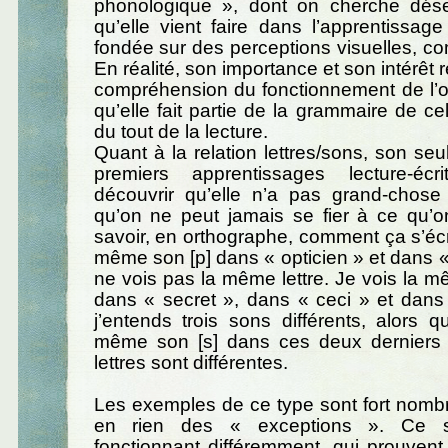
phonologique », dont on cherche dés
qu’elle vient faire dans l’apprentissage 
fondée sur des perceptions visuelles, co
En réalité, son importance et son intérêt 
compréhension du fonctionnement de l’ora
qu’elle fait partie de la grammaire de ce
du tout de la lecture.
Quant à la relation lettres/sons, son seu
premiers apprentissages lecture-écr
découvrir qu’elle n’a pas grand-chose 
qu’on ne peut jamais se fier à ce qu’o
savoir, en orthographe, comment ça s’écri
même son [p] dans « opticien » et dans « 
ne vois pas la même lettre. Je vois la mê
dans « secret », dans « ceci » et dans
j’entends trois sons différents, alors q
même son [s] dans ces deux derniers 
lettres sont différentes.
Les exemples de ce type sont fort nomb
en rien des « exceptions ». Ce 
fonctionnant différemment, qui prouvent 