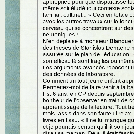
appropriée pour que disparaisse tout
même soit éludé tout contexte scolai
familial, culturel... » Ceci en totale 
avec les autres travaux sur le fonc
cerveau qui se concentrent sur de
neuroniques !
N’en déplaise à monsieur Blanquer l
des thèses de Stanislas Dehaene n
assurée sur le plan de l'éducation,
son efficacité sont fragiles ou mêm
Les arguments avancés reposent u
des données de laboratoire.
Comment un tout jeune enfant appren
Permettez-moi de faire venir à la ba
fils, 6 ans, en CP depuis septembre.
bonheur de l’observer en train de c
apprentissage de la lecture. Tout bé
mois, assis dans son fauteuil relax, il
livres en tissu. « Il ne lui manque q
et je pourrais penser qu’il lit son jo
disait sa maman. Déjà, il était fascin