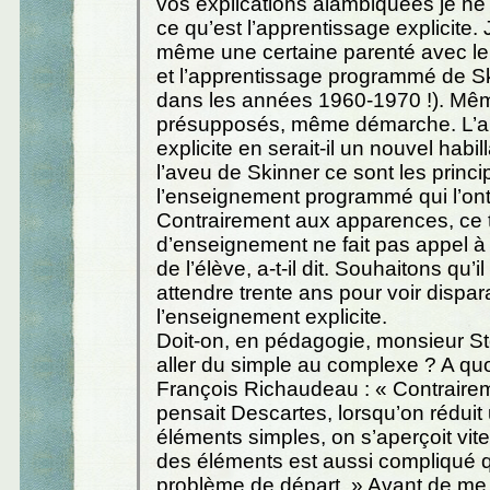
vos explications alambiquées je ne 
ce qu’est l’apprentissage explicite.
même une certaine parenté avec le
et l’apprentissage programmé de Ski
dans les années 1960-1970 !). Mê
présupposés, même démarche. L’a
explicite en serait-il un nouvel habi
l’aveu de Skinner ce sont les prin
l’enseignement programmé qui l’o
Contrairement aux apparences, ce 
d’enseignement ne fait pas appel à l
de l’élève, a-t-il dit. Souhaitons qu’il
attendre trente ans pour voir dispara
l’enseignement explicite.
Doit-on, en pédagogie, monsieur St
aller du simple au complexe ? A quoi
François Richaudeau : « Contraire
pensait Descartes, lorsqu’on rédui
éléments simples, on s’aperçoit vi
des éléments est aussi compliqué qu
problème de départ. » Avant de me 