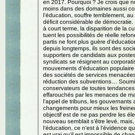
en 2017. Pourquoi ? Je crois que no
moins dans des domaines aussi c
l’éducation, souffre terriblement, au
déficit considérable de démocratie. 
à court terme, la disparition de la cu
tuent les possibilités de réelle refo
partis ne font plus guère d’éducatio
depuis longtemps, ils sont des soci
supporters de candidats aux postes 
syndicats se résignent au corporati
mouvements d’éducation populaire
des sociétés de services menacées
réduction des subventions… Soumi
conservateurs de toutes tendances 
effarouchés par les menaces de ma
l’appel de tribuns, les gouvernant
changements pour mieux les freiner.
objectif est de ne pas perdre les él
nouveau semblait s’être levé, mais
l’éducation, ce n’est à l’évidence qu’
est vrai qu’il est impossible de cha