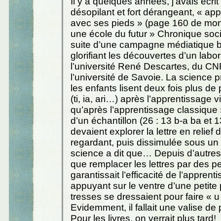
Il y a quelques années, j’avais écrit
désopilant et fort dérangeant, « app
avec ses pieds » (page 160 de mon 
une école du futur » Chronique soci
suite d’une campagne médiatique b
glorifiant les découvertes d’un labor
l’université René Descartes, du CN
l’université de Savoie. La science p
les enfants lisent deux fois plus d
(ti, ia, ari…) après l’apprentissage 
qu’après l’apprentissage classique 
d’un échantillon (26 : 13 b-a ba et 
devaient explorer la lettre en relief 
regardant, puis dissimulée sous un
science a dit que… Depuis d’autres
que remplacer les lettres par des p
garantissait l’efficacité de l’apprent
appuyant sur le ventre d’une petite
tresses se dressaient pour faire « u
Evidemment, il fallait une valise de
Pour les livres, on verrait plus tard!