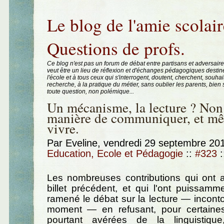
Aller au contenu
|
Aller au menu
|
Aller à la recherche
Le blog de l'amie scolair
Questions de profs.
Ce blog n'est pas un forum de débat entre partisans et adversaire
veut être un lieu de réflexion et d'échanges pédagogiques destin
l'école et à tous ceux qui s'interrogent, doutent, cherchent, souhai
recherche, à la pratique du métier, sans oublier les parents, bie
toute question, non polémique...
Un mécanisme, la lecture ? Non
manière de communiquer, et m
vivre.
Par Eveline, vendredi 29 septembre 20
Education, Ecole et Pédagogie
::
#323
:
Les nombreuses contributions qui ont
billet précédent, et qui l'ont puissamme
ramené le débat sur la lecture — incont
moment — en refusant, pour certaine
pourtant avérées de la linguistiq