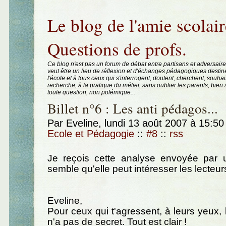
Aller au contenu
|
Aller au menu
|
Aller à la recherche
Le blog de l'amie scolair
Questions de profs.
Ce blog n'est pas un forum de débat entre partisans et adversaire
veut être un lieu de réflexion et d'échanges pédagogiques destin
l'école et à tous ceux qui s'interrogent, doutent, cherchent, souhai
recherche, à la pratique du métier, sans oublier les parents, bie
toute question, non polémique...
Billet n°6 : Les anti pédagos...
Par Eveline, lundi 13 août 2007 à 15:5
Ecole et Pédagogie
::
#8
::
rss
Je reçois cette analyse envoyée par u
semble qu'elle peut intéresser les lecteur
Eveline,
Pour ceux qui t'agressent, à leurs yeux,
n'a pas de secret. Tout est clair !