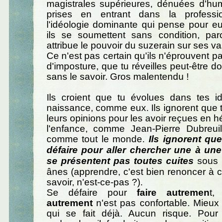
magistrales supérieures, dénuées d'humil
prises en entrant dans la professi
l'idéologie dominante qui pense pour eu
ils se soumettent sans condition, parc
attribue le pouvoir du suzerain sur ses v
Ce n'est pas certain qu'ils n'éprouvent p
d'imposture, que tu réveilles peut-être 
sans le savoir. Gros malentendu !
Ils croient que tu évolues dans tes i
naissance, comme eux. Ils ignorent que 
leurs opinions pour les avoir reçues en h
l'enfance, comme Jean-Pierre Dubreu
comme tout le monde.
Ils ignorent que
défaire pour aller chercher une à une
se présentent pas toutes cuites
sous 
ânes (apprendre, c'est bien renoncer à c
savoir, n'est-ce-pas ?).
Se défaire pour
faire autremen
t
autrement
n'est pas confortable. Mieux 
qui se fait déjà. Aucun risque. Pou