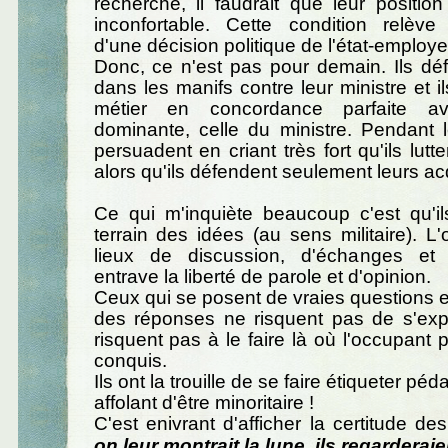
recherche, il faudrait que leur positio
inconfortable. Cette condition relève
d'une décision politique de l'état-employe
Donc, ce n'est pas pour demain. Ils déf
dans les manifs contre leur ministre et i
métier en concordance parfaite ave
dominante, celle du ministre. Pendant le
persuadent en criant très fort qu'ils lutte
alors qu'ils défendent seulement leurs ac
Ce qui m'inquiète beaucoup c'est qu'i
terrain des idées (au sens militaire). L
lieux de discussion, d'échanges et
entrave la liberté de parole et d'opinion.
Ceux qui se posent de vraies questions e
des réponses ne risquent pas de s'exp
risquent pas à le faire là où l'occupant
conquis.
Ils ont la trouille de se faire étiqueter pé
affolant d'être minoritaire !
C'est enivrant d'afficher la certitude de
on leur montrait la lune, ils regarderaie