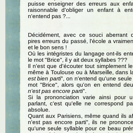
puisse enseigner des erreurs aux enfan
raisonnable d'obliger un enfant à ent
n'entend pas ?...
Décidément, avec ce souci aberrant 
pires erreurs du passé, l'école a vraimen
et le bon sens !
Où les intégristes du langage ont-ils e
le mot "Brice", il y ait deux syllabes ???
Il n'est que d'écouter tout simplement le
même à Toulouse ou à Marseille, dans l
est bien parti
", on n'entend qu'une seule 
mot "Brice", alors qu'on en entend de
n'est pas encore parti
".
Si la prononciation varie ainsi pour
parlant, c'est qu'elle ne correspond p
absolue.
Quant aux Parisiens, même quand ils aff
n'est pas encore parti", ils ne pronon
qu'une seule syllable pour ce beau pr