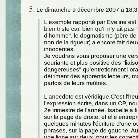
5.
Le dimanche 9 décembre 2007 à 18:3
L'exemple rapporté par Eveline est
bien triste car, bien qu'il n'y ait pas 
d'homme", le dogmatisme (père de la
non de la rigueur) a encore fait deu
innocentes.
Je voudrais vous proposer une vers
souriante et plus positive des "liais
dangereuses" qu'entretiennent l'oral 
détriment des apprentis lecteurs, m
parfois de leurs maîtres.
L'anecdote est véridique.C'est l'he
l'expression écrite, dans un CP, 
2e trimestre de l'année. Isabelle a f
sur la page de droite, et elle entre
quelques minutes l'écriture d'une o
phrases, sur la page de gauche. Au
une ligne sur deux, pour les correcti