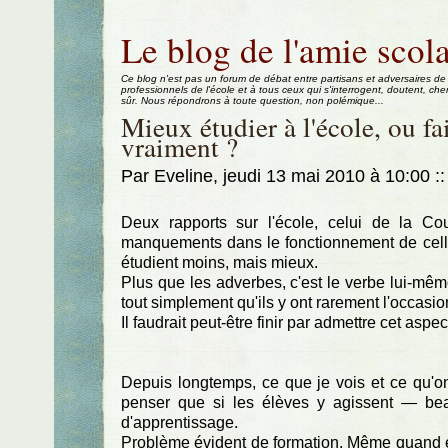
Aller au contenu
|
Aller au menu
|
Aller à la recherche
Le blog de l'amie scola
Ce blog n'est pas un forum de débat entre partisans et adversaires de
professionnels de l'école et à tous ceux qui s'interrogent, doutent, che
sûr. Nous répondrons à toute question, non polémique...
Mieux étudier à l'école, ou fa
vraiment ?
Par Eveline, jeudi 13 mai 2010 à 10:00
::
Deux rapports sur l'école, celui de la C
manquements dans le fonctionnement de celle-
étudient moins, mais mieux.
Plus que les adverbes, c'est le verbe lui-mê
tout simplement qu'ils y ont rarement l'occasi
Il faudrait peut-être finir par admettre cet aspec
Depuis longtemps, ce que je vois et ce qu'
penser que si les élèves y agissent — beau
d'apprentissage.
Problème évident de formation. Même quand elle 