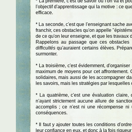
* La première, c'est de savoir où l'on va et po
l'objectif d'apprentissage qui la motive : ce qu
efficace.
* La seconde, c'est que l'enseignant sache av
franchir, ces obstacles qu'on appelle "épistém
de ce qu'on leur enseigne, et que les travaux 
Rappelons au passage que ces obstacles so
difficultés
qu'auraient certains élèves. Prépar
surmonter.
* La troisième, c'est évidemment, d'organiser l
maximum de moyens pour cet affrontement. Ces
solidaires, mais aussi de les accompagner dan
les savoirs, mais les stratégies par lesquelles o
* La quatrième, c'est une évaluation claire,
n'ayant strictement aucune allure de sancti
accomplis ; ce n'est ni une récompense ni un
conséquences.
* Il faut y ajouter toutes les conditions d'ord
leur confiance en eux, et donc à la fois rigueu