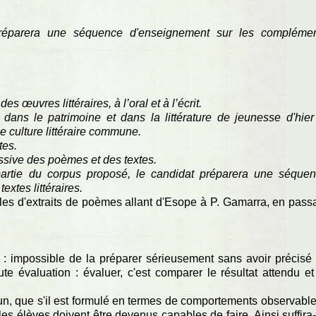
éparera une séquence d'enseignement sur les compléme
s œuvres littéraires, à l’oral et à l’écrit.
ans le patrimoine et dans la littérature de jeunesse d'hier
ne culture littéraire commune.
tes.
essive des poèmes et des textes.
artie du corpus proposé, le candidat préparera une séque
xtes littéraires.
s d'extraits de poèmes allant d'Esope à P. Gamarra, en pass
iel : impossible de la préparer sérieusement sans avoir précisé
oute évaluation : évaluer, c'est comparer le résultat attendu et
 un, que s'il est formulé en termes de comportements observable
 les élèves doivent être devenus capables de faire. Ainsi suffira-t