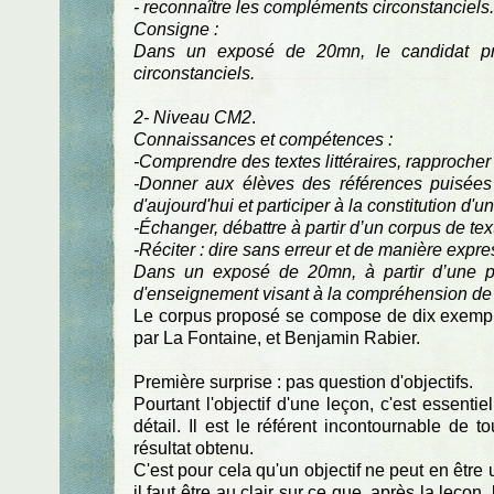
- reconnaître les compléments circonstanciels.
Consigne :
Dans un exposé de 20mn, le candidat pr
circonstanciels.
2- Niveau CM2
.
Connaissances et compétences :
-Comprendre des textes littéraires, rapprocher de
-Donner aux élèves des références puisées d
d'aujourd'hui et participer à la constitution d'u
-Échanger, débattre à partir d’un corpus de tex
-Réciter : dire sans erreur et de manière expr
Dans un exposé de 20mn, à partir d’une p
d'enseignement visant à la compréhension de te
Le corpus proposé se compose de dix exemple
par La Fontaine, et Benjamin Rabier.
Première surprise : pas question d'objectifs.
Pourtant l'objectif d'une leçon, c'est essent
détail. Il est le référent incontournable de t
résultat obtenu.
C'est pour cela qu'un objectif ne peut en être
il faut être au clair sur ce que, après la leçon,