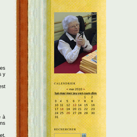
ves
s y
CALENDRIER
est
«
mai 2010
»
lun
mar
mer
jeu
ven
sam
dim
1
2
3
4
5
6
7
8
9
10
11
12
13
14
15
16
17
18
19
20
21
22
23
24
25
26
27
28
29
30
e à
31
ons
RECHERCHER
et,