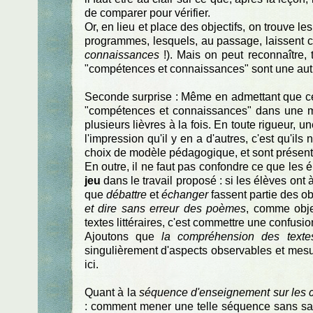
de comparer pour vérifier.
Or, en lieu et place des objectifs, on trouve
programmes, lesquels, au passage, laissent
connaissances
!). Mais on peut reconnaître,
"compétences et connaissances" sont une autr
Seconde surprise : Même en admettant que ce s
"compétences et connaissances" dans une mêm
plusieurs lièvres à la fois. En toute rigueur, u
l'impression qu'il y en a d'autres, c'est qu'ils
choix de modèle pédagogique, et sont présents
En outre, il ne faut pas confondre ce que les 
jeu
dans le travail proposé : si les élèves ont 
que
débattre
et
échanger
fassent partie des ob
et dire sans erreur des poèmes
, comme obje
textes littéraires, c'est commettre une confusi
Ajoutons que
la compréhension des textes 
singulièrement d'aspects observables et mesur
ici.
Quant à la
séquence d'enseignement sur les 
: comment mener une telle séquence sans sav