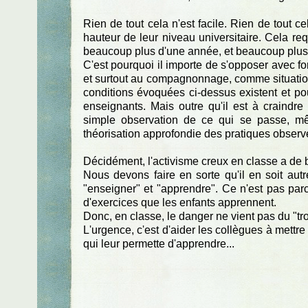
Rien de tout cela n'est facile. Rien de tout 
hauteur de leur niveau universitaire. Cela re
beaucoup plus d'une année, et beaucoup plu
C'est pourquoi il importe de s'opposer avec f
et surtout au compagnonnage, comme situation d
conditions évoquées ci-dessus existent et po
enseignants. Mais outre qu'il est à craindr
simple observation de ce qui se passe, mê
théorisation approfondie des pratiques observ
Décidément, l'activisme creux en classe a de b
Nous devons faire en sorte qu'il en soit au
"enseigner" et "apprendre". Ce n'est pas parc
d'exercices que les enfants apprennent.
Donc, en classe, le danger ne vient pas du "tro
L'urgence, c'est d'aider les collègues à mettre l
qui leur permette d'apprendre...