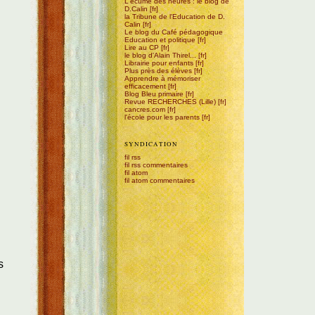
L'écume des heures : le blog de
D.Calin
la Tribune de l'Education de D.
Calin
Le blog du Café pédagogique
Education et politique
Lire au CP
le blog d'Alain Thirel...
Librairie pour enfants
Plus près des élèves
Apprendre à mémoriser
efficacement
Blog Bleu primaire
Revue RECHERCHES (Lille)
cancres.com
l'école pour les parents
SYNDICATION
fil rss
fil rss commentaires
fil atom
fil atom commentaires
s