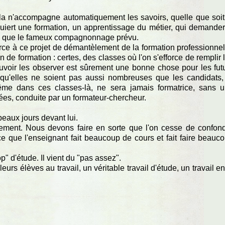
cela n'accompagne automatiquement les savoirs, quelle que soit
quiert une formation, un apprentissage du métier, qui demander
s que le fameux compagnonnage prévu.
orce à ce projet de démantèlement de la formation professionnel
e formation : certes, des classes où l'on s'efforce de remplir 
uvoir les observer est sûrement une bonne chose pour les fut
e qu'elles ne soient pas aussi nombreuses que les candidats,
me dans ces classes-là, ne sera jamais formatrice, sans 
ées, conduite par un formateur-chercheur.
eaux jours devant lui.
trement. Nous devons faire en sorte que l'on cesse de confon
e que l'enseignant fait beaucoup de cours et fait faire beauc
p" d'étude. Il vient du "pas assez".
eurs élèves au travail, un véritable travail d'étude, un travail en