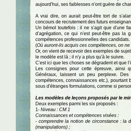
aujourd'hui, ses faiblesses n'ont guère de cha
A vrai dire, on aurait peut-être tort de s'a
concours de recrutement des futurs enseignant
Un bémol toutefois : il ne s'agit que d'une
d'agrégation, ce qui n'est peut-être pas la g
compétences professionnelles des candidats.
(
Où auront-ils acquis ces compétences, on ne le
Or, on vient de recevoir des exemples de sujet
le modèle est là ; il n'y a plus qu'à le suivre.
C'est ici que les choses se dégradent et que l
Les consignes pour cette épreuve, ainsi qu
Généraux, laissent un peu perplexe. Des q
compétences, connaissances etc.), pourtant bi
sous d'étranges formulations, comme si personn
Les modèles de leçons proposés par le min
Deux exemples parmi les six proposés :
1-
Niveau : CM 1
Connaissances et compétences visées :
- comprendre la notion de circonstance : la 
(manipulations) ;