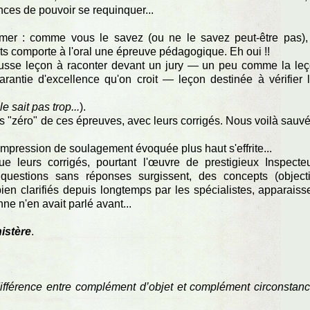
nces de pouvoir se requinquer...
larmer : comme vous le savez (ou ne le savez peut-être pas),
s comporte à l'oral une épreuve pédagogique. Eh oui !!
 fausse leçon à raconter devant un jury — un peu comme la le
arantie d'excellence qu'on croit — leçon destinée à vérifier 
 sait pas trop...
).
s "zéro" de ces épreuves, avec leurs corrigés. Nous voilà sauvé
'impression de soulagement évoquée plus haut s'effrite...
e leurs corrigés, pourtant l'œuvre de prestigieux Inspecte
uestions sans réponses surgissent, des concepts (objecti
en clarifiés depuis longtemps par les spécialistes, apparaiss
e n'en avait parlé avant...
istère
.
différence entre complément d’objet et complément circonstanc