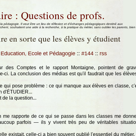
ire : Questions de profs.
 la pédagogie. Il veut être un lieu de réflexion et d'échanges pédagogiques destiné aux
rchent, souhaitent une aide à la recherche, à la pratique du métier, sans oublier les parents, bien
ire en sorte que les élèves y étudient
Education, Ecole et Pédagogie
::
#144
::
rss
our des Comptes et le rapport Montaigne, pointent de gra
ci. La conclusion des médias est qu'il faudrait que les élève
me qui pose problème : ce qui manque aux élèves en classe, c'
on d'ÉTUDIER...
t de la question...
on me rapporte de ce qui se passe dans les classes me donn
coup parfois — ils y vivent très peu de véritables situati
existait, celle-ci a bien souvent oublié l'essentiel du métier, 