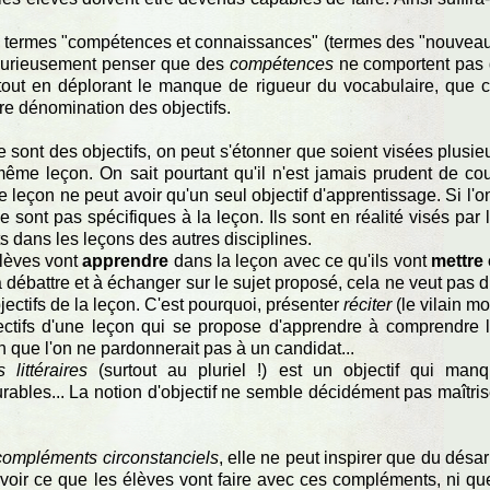
 les termes "compétences et connaissances" (termes des "nouvea
 curieusement penser que des
compétences
ne comportent pas
 tout en déplorant le manque de rigueur du vocabulaire, que 
e dénomination des objectifs.
ont des objectifs, on peut s'étonner que soient visées plusie
e leçon. On sait pourtant qu'il n'est jamais prudent de cou
ne leçon ne peut avoir qu'un seul objectif d'apprentissage. Si l'o
 ne sont pas spécifiques à la leçon. Ils sont en réalité visés par 
 dans les leçons des autres disciplines.
élèves vont
apprendre
dans la leçon avec ce qu'ils vont
mettre
à débattre et à échanger sur le sujet proposé, cela ne veut pas d
jectifs de la leçon. C'est pourquoi, présenter
réciter
(le vilain mot
ctifs d'une leçon qui se propose d'apprendre à comprendre 
on que l'on ne pardonnerait pas à un candidat...
littéraires
(surtout au pluriel !) est un objectif qui man
ables... La notion d'objectif ne semble décidément pas maîtri
compléments circonstanciels
, elle ne peut inspirer que du désar
oir ce que les élèves vont faire avec ces compléments, ni qu