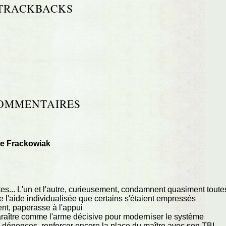
TRACKBACKS
OMMENTAIRES
re Frackowiak
es... L'un et l'autre, curieusement, condamnent quasiment toute
 l'aide individualisée que certains s'étaient empressés
ent, paperasse à l'appui
paraître comme l'arme décisive pour moderniser le système
 dénonces, renforcer encore la place du maître avec son TBI...