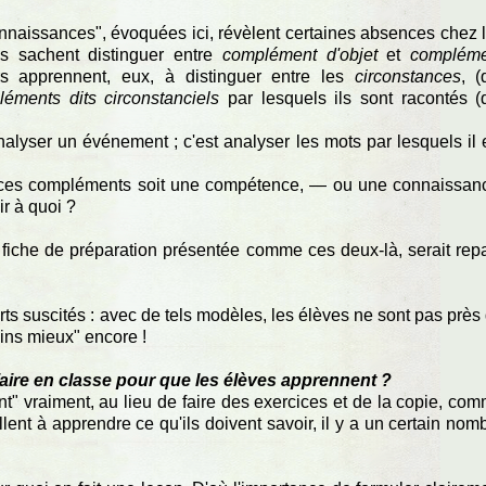
nnaissances", évoquées ici, révèlent certaines absences chez 
es sachent distinguer entre
complément d'objet
et
compléme
rs apprennent, eux, à distinguer entre les
circonstances
, (
éments dits circonstanciels
par lesquels ils sont racontés (
nalyser un événement ; c'est analyser les mots par lesquels il 
tre ces compléments soit une compétence, — ou une connaissan
ir à quoi ?
fiche de préparation présentée comme ces deux-là, serait repa
ts suscités : avec de tels modèles, les élèves ne sont pas près
moins mieux" encore !
faire en classe pour que les élèves apprennent ?
ent" vraiment, au lieu de faire des exercices et de la copie, co
illent à apprendre ce qu'ils doivent savoir, il y a un certain nom