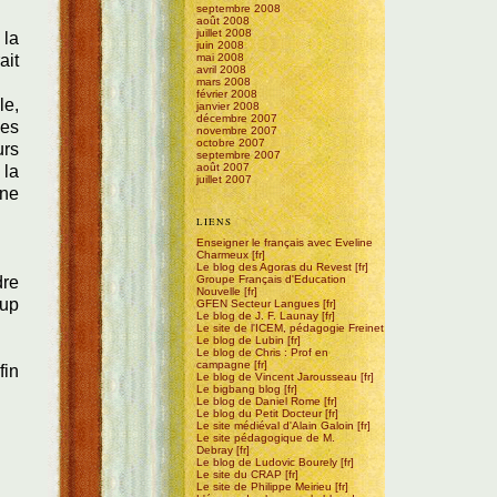
septembre 2008
août 2008
juillet 2008
 la
juin 2008
ait
mai 2008
avril 2008
mars 2008
février 2008
le,
janvier 2008
décembre 2007
les
novembre 2007
octobre 2007
urs
septembre 2007
août 2007
 la
juillet 2007
une
LIENS
Enseigner le français avec Eveline
Charmeux
Le blog des Agoras du Revest
dre
Groupe Français d'Education
Nouvelle
oup
GFEN Secteur Langues
Le blog de J. F. Launay
Le site de l'ICEM, pédagogie Freinet
Le blog de Lubin
Le blog de Chris : Prof en
campagne
fin
Le blog de Vincent Jarousseau
Le bigbang blog
Le blog de Daniel Rome
Le blog du Petit Docteur
Le site médiéval d'Alain Galoin
Le site pédagogique de M.
Debray
Le blog de Ludovic Bourely
Le site du CRAP
Le site de Philippe Meirieu