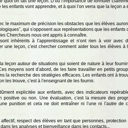
ur quoi on fait une leçon. D'où l'importance de formuler clairem
e les enfants vont apprendre, et à quoi l'on verra que la leçon a 
ec le maximum de précision les obstacles que les élèves auron
ologiques", qui s'opposent aux représentations que les enfants 
des Chercheurs nous ont appris à connaître.
nt inhérents à l'apprentissage et n'ont rien à voir avec 
er une leçon, c'est chercher comment aider tous les élèves à 
a leçon autour de situations qui soient de nature à leur fournir
 moyens sont d'abord, de les faire travailler en petits grou
s la recherche des stratégies efficaces. Les enfants ont à trou
n les trouve, c'est à l'enseignant de les fournir.
 dûment explicitée aux enfants, avec des indicateurs repérabl
on positive ou non. Une évaluation, c'est la mesure des prog
e punition et cela ne doit entraîner ni l'une ni l'autre de 
re affectif, respect des élèves en tant que personnes, protection
r dans les analyses et bienveillance dans les contacts...