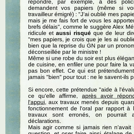
répondre, par exemple, à des polic
demandent vos papiers (même si vo
travailleur émigré) : "J'ai oublié mes papi
mais je me fais fort de vous les apporte
brefs délais", comme le suggère Alex Mét
ridicule et
aussi risqué
que de leur dir
"mes papiers, je crois que je les ai oubli
bien que la reprise du GN par un pronom
déconseillée par le ministre !
Même si une robe du soir est plus élégant
de cuisine, en enfiler une pour faire la v
pas bon effet. Ce qui est prétendument
jamais "bien" pour tout : ne le savent-ils 
Si encore, cette prétendue "aide à l'évalu
ce qu'elle affirme,
après avoir répon
l'appui
, aux travaux menés depuis quara
fonctionnement de l'oral par rapport à l
travaux sont erronés, on pourrait a
déclarations.
Mais agir comme si jamais rien n'avait é
question, et oser faire ainsi étalage de