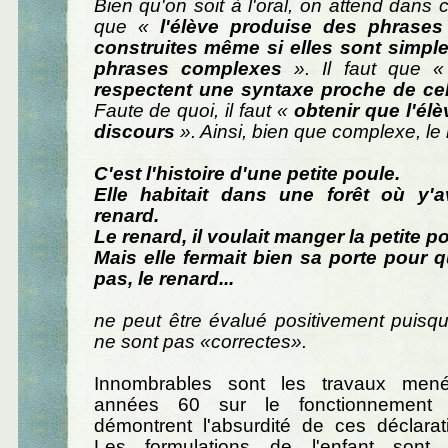
Bien qu'on soit à l'oral, on attend dans 
que «
l'élève produise des phrases
construites même si elles sont simpl
phrases complexes
». Il faut que 
respectent une syntaxe proche de cell
Faute de quoi, il faut «
obtenir que l'él
discours
». Ainsi, bien que complexe, le r
C'est l'histoire d'une petite poule.
Elle habitait dans une forêt où y'a
renard.
Le renard, il voulait manger la petite po
Mais elle fermait bien sa porte pour qu
pas, le renard...
ne peut être évalué positivement puisq
ne sont pas «correctes».
Innombrables sont les travaux men
années 60 sur le fonctionnement d
démontrent l'absurdité de ces déclaratio
Les formulations de l'enfant sont 