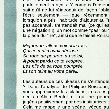
parfaitement français. Y compris l'absen
sait qu'il ne fut réintroduit de façon "obl
l'écrit seulement — que récemment :
lorsqu'on a pris l'habitude d'ajouter au "
pas accentué, s'entendait mal (ce qui e
une négation !), un mot comme "pas" ou "p
la place du "ne", ainsi que le faisait Rons
Mignonne, allons voir si la rose
Qui ce matin avait déclose
Sa robe de pourpre au soleil,
A point perdu
cette vesprée,
Les plis de sa robe pourprée
Et son teint au vôtre pareil.
Les auteurs de ces ukases ne s'entendent
? Dans l'analyse de Philippe Boisseau
vous apprécierez les citations, trouvées 
écrits d'Alain Bentolila... qui ne pour
jugées positivement par des institutrices 
Cela me rappelle une scène, vécue a