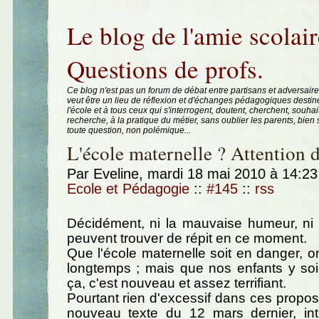
Aller au contenu
|
Aller au menu
|
Aller à la recherche
Le blog de l'amie scolair
Questions de profs.
Ce blog n'est pas un forum de débat entre partisans et adversaire
veut être un lieu de réflexion et d'échanges pédagogiques destin
l'école et à tous ceux qui s'interrogent, doutent, cherchent, souhai
recherche, à la pratique du métier, sans oublier les parents, bie
toute question, non polémique...
L'école maternelle ? Attention d
Par Eveline, mardi 18 mai 2010 à 14:2
Ecole et Pédagogie
::
#145
::
rss
Décidément, ni la mauvaise humeur, ni 
peuvent trouver de répit en ce moment.
Que l'école maternelle soit en danger, on
longtemps ; mais que nos enfants y soi
ça, c'est nouveau et assez terrifiant.
Pourtant rien d'excessif dans ces propos 
nouveau texte du 12 mars dernier, inti