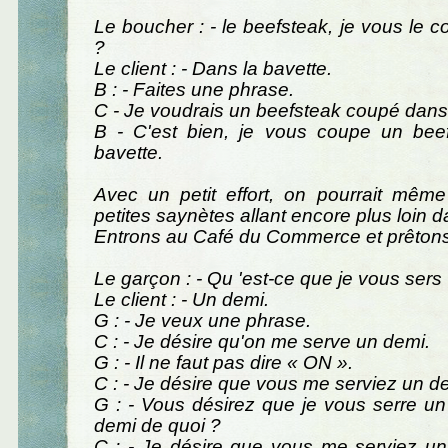
Le boucher : - le beefsteak, je vous le 
?
Le client : - Dans la bavette.
B : - Faites une phrase.
C - Je voudrais un beefsteak coupé dans 
B - C'est bien, je vous coupe un bee
bavette.
Avec un petit effort, on pourrait même
petites saynètes allant encore plus loin d
Entrons au Café du Commerce et prêtons l
Le garçon : - Qu 'est-ce que je vous sers
Le client : - Un demi.
G : - Je veux une phrase.
C : - Je désire qu'on me serve un demi.
G : - Il ne faut pas dire « ON ».
C : - Je désire que vous me serviez un d
G : - Vous désirez que je vous serre u
demi de quoi ?
C : - Je désire que vous me serviez un