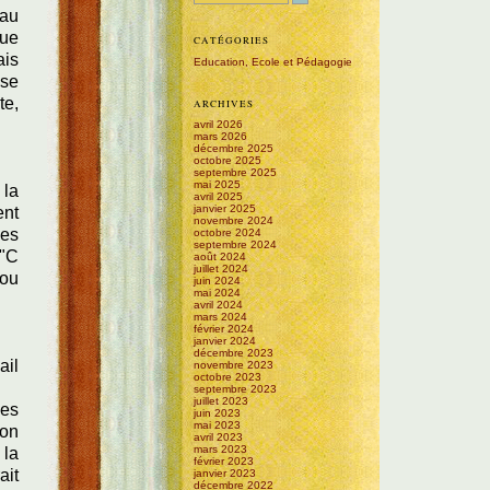
 au
que
CATÉGORIES
ais
Education, Ecole et Pédagogie
yse
te,
ARCHIVES
avril 2026
mars 2026
décembre 2025
octobre 2025
septembre 2025
mai 2025
 la
avril 2025
janvier 2025
ent
novembre 2024
les
octobre 2024
septembre 2024
 "C
août 2024
juillet 2024
 ou
juin 2024
mai 2024
avril 2024
mars 2024
février 2024
janvier 2024
décembre 2023
ail
novembre 2023
octobre 2023
septembre 2023
juillet 2023
les
juin 2023
mai 2023
ion
avril 2023
mars 2023
 la
février 2023
ait
janvier 2023
décembre 2022