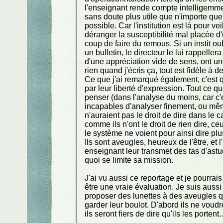
l'enseignant rende compte intelligemme
sans doute plus utile que n'importe qu
possible. Car l'institution est là pour v
déranger la susceptibilité mal placée 
coup de faire du remous. Si un instit oubl
un bulletin, le directeur le lui rappel
d'une appréciation vide de sens, ont une 
rien quand j'écris ça, tout est fidèle à de
Ce que j'ai remarqué également, c'est q
par leur liberté d'expression. Tout ce qu
penser (dans l'analyse du moins, car c'
incapables d'analyser finement, ou même
n'auraient pas le droit de dire dans le
comme ils n'ont le droit de rien dire, 
le système ne voient pour ainsi dire plu
Ils sont aveugles, heureux de l'être, et l'
enseignant leur transmet des tas d'astu
quoi se limite sa mission.
J'ai vu aussi ce reportage et je pourrai
être une vraie évaluation. Je suis aus
proposer des lunettes à des aveugles qui 
garder leur boulot. D'abord ils ne voudro
ils seront fiers de dire qu'ils les porte