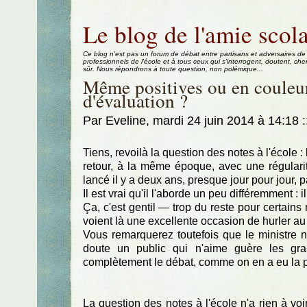
Aller au contenu
|
Aller au menu
|
Aller à la recherche
Le blog de l'amie scola
Ce blog n'est pas un forum de débat entre partisans et adversaires de
professionnels de l'école et à tous ceux qui s'interrogent, doutent, che
sûr. Nous répondrons à toute question, non polémique...
Même positives ou en couleur
d'évaluation ?
Par Eveline, mardi 24 juin 2014 à 14:18
:
Tiens, revoilà la question des notes à l'école 
retour, à la même époque, avec une régularit
lancé il y a deux ans, presque jour pour jour, 
Il est vrai qu'il l'aborde un peu différemment : i
Ça, c'est gentil — trop du reste pour certains 
voient là une excellente occasion de hurler au 
Vous remarquerez toutefois que le ministre n
doute un public qui n'aime guère les gra
complètement le débat, comme on en a eu la pr
La question des notes à l'école n'a rien à voir 