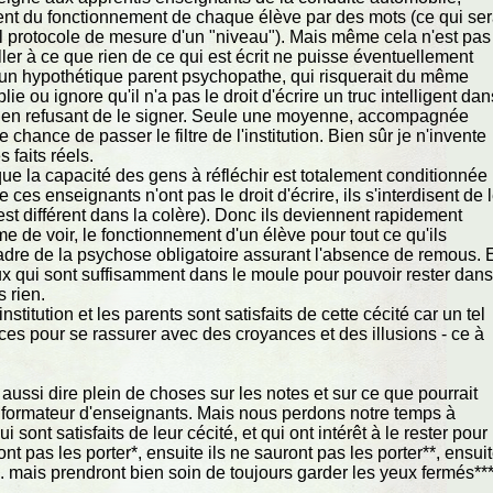
nt du fonctionnement de chaque élève par des mots (ce qui ser
el protocole de mesure d'un "niveau"). Mais même cela n'est pas
eiller à ce que rien de ce qui est écrit ne puisse éventuellement
d'un hypothétique parent psychopathe, qui risquerait du même
ie ou ignore qu'il n'a pas le droit d'écrire un truc intelligent dan
lera en refusant de le signer. Seule une moyenne, accompagnée
chance de passer le filtre de l'institution. Bien sûr je n'invente
s faits réels.
ue la capacité des gens à réfléchir est totalement conditionnée
e ces enseignants n'ont pas le droit d'écrire, ils s'interdisent de 
est différent dans la colère). Donc ils deviennent rapidement
 de voir, le fonctionnement d'un élève pour tout ce qu'ils
 cadre de la psychose obligatoire assurant l'absence de remous. 
ceux qui sont suffisamment dans le moule pour pouvoir rester dan
s rien.
institution et les parents sont satisfaits de cette cécité car un tel
ces pour se rassurer avec des croyances et des illusions - ce à
s aussi dire plein de choses sur les notes et sur ce que pourrait
si formateur d'enseignants. Mais nous perdons notre temps à
sont satisfaits de leur cécité, et qui ont intérêt à le rester pour
nt pas les porter*, ensuite ils ne sauront pas les porter**, ensui
nt... mais prendront bien soin de toujours garder les yeux fermés***