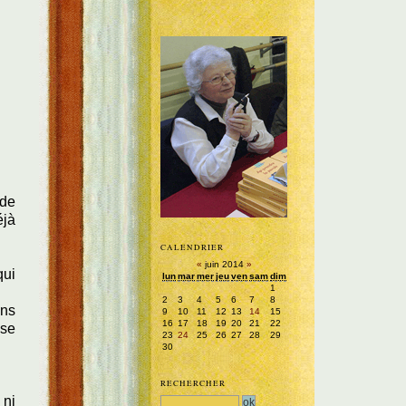
 de
éjà
CALENDRIER
«
juin 2014
»
qui
lun
mar
mer
jeu
ven
sam
dim
1
2
3
4
5
6
7
8
ans
9
10
11
12
13
14
15
16
17
18
19
20
21
22
sse
23
24
25
26
27
28
29
30
RECHERCHER
 ni