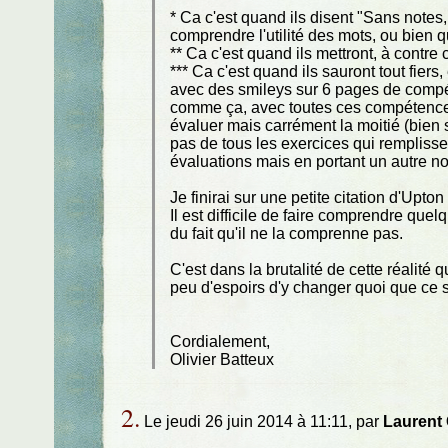
* Ca c'est quand ils disent "Sans notes
comprendre l'utilité des mots, ou bien qu
** Ca c'est quand ils mettront, à contre c
*** Ca c'est quand ils sauront tout fier
avec des smileys sur 6 pages de compé
comme ça, avec toutes ces compétences 
évaluer mais carrément la moitié (bien 
pas de tous les exercices qui rempliss
évaluations mais en portant un autre n
Je finirai sur une petite citation d'Upton 
Il est difficile de faire comprendre q
du fait qu'il ne la comprenne pas.
C'est dans la brutalité de cette réalité
peu d'espoirs d'y changer quoi que ce s
Cordialement,
Olivier Batteux
2.
Le jeudi 26 juin 2014 à 11:11, par
Laurent