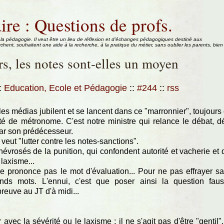
ire : Questions de profs.
 la pédagogie. Il veut être un lieu de réflexion et d'échanges pédagogiques destiné aux
rchent, souhaitent une aide à la recherche, à la pratique du métier, sans oublier les parents, bien
s, les notes sont-elles un moyen
:
Education, Ecole et Pédagogie
::
#244
::
rss
: les médias jubilent et se lancent dans ce "marronnier", toujours
é de métronome. C'est notre ministre qui relance le débat, d
par son prédécesseur.
l veut "lutter contre les notes-sanctions".
névrosés de la punition, qui confondent autorité et vacherie et 
laxisme...
e prononce pas le mot d'évaluation... Pour ne pas effrayer s
nds mots. L'ennui, c'est que poser ainsi la question fau
euve au JT d'à midi...
avec la sévérité ou le laxisme ; il ne s'agit pas d'être "gentil",