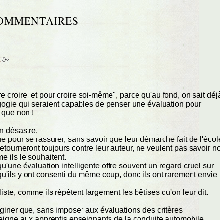
OMMENTAIRES
2
re croire, et pour croire soi-même", parce qu'au fond, on sait déj
agogie qui seraient capables de penser une évaluation pour
 que non !
on désastre.
ue pour se rassurer, sans savoir que leur démarche fait de l'écol
retourneront toujours contre leur auteur, ne veulent pas savoir n
e ils le souhaitent.
'une évaluation intelligente offre souvent un regard cruel sur
t qu'ils y ont consenti du même coup, donc ils ont rarement envie
liste, comme ils répètent largement les bêtises qu'on leur dit.
giner que, sans imposer aux évaluations des critères
seigne aux apprentis enseignants de la conduite automobile,