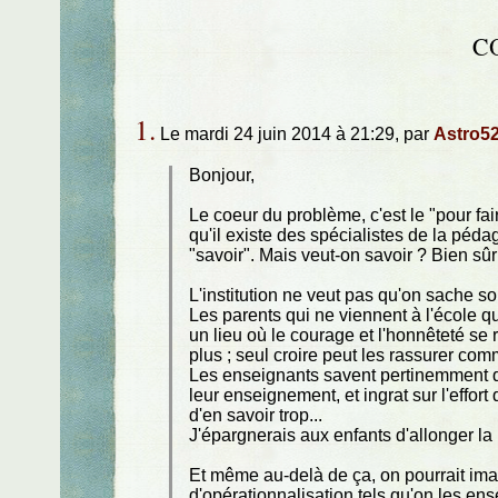
C
1.
Le mardi 24 juin 2014 à 21:29, par
Astro5
Bonjour,
Le coeur du problème, c'est le "pour fai
qu'il existe des spécialistes de la péd
"savoir". Mais veut-on savoir ? Bien sûr
L'institution ne veut pas qu'on sache s
Les parents qui ne viennent à l'école q
un lieu où le courage et l'honnêteté se 
plus ; seul croire peut les rassurer comm
Les enseignants savent pertinemment qu
leur enseignement, et ingrat sur l'effor
d'en savoir trop...
J'épargnerais aux enfants d'allonger la 
Et même au-delà de ça, on pourrait ima
d'opérationnalisation tels qu'on les en