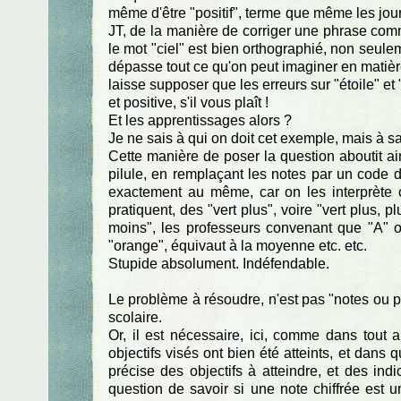
même d'être "positif", terme que même les jo
JT, de la manière de corriger une phrase comme
le mot "ciel" est bien orthographié, non seule
dépasse tout ce qu'on peut imaginer en matière
laisse supposer que les erreurs sur "étoile" et "
et positive, s'il vous plaît !
Et les apprentissages alors ?
Je ne sais à qui on doit cet exemple, mais à sa p
Cette manière de poser la question aboutit ains
pilule, en remplaçant les notes par un code 
exactement au même, car on les interprète 
pratiquent, des "vert plus", voire "vert plus,
moins", les professeurs convenant que "A" ou 
"orange", équivaut à la moyenne etc. etc.
Stupide absolument. Indéfendable.
Le problème à résoudre, n'est pas "notes ou pa
scolaire.
Or, il est nécessaire, ici, comme dans tout au
objectifs visés ont bien été atteints, et dans q
précise des objectifs à atteindre, et des indi
question de savoir si une note chiffrée est u