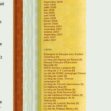
septembre 2008
ait
août 2008
juillet 2008
juin 2008
mai 2008
avril 2008
mars 2008
s
février 2008
janvier 2008
décembre 2007
novembre 2007
octobre 2007
septembre 2007
août 2007
juillet 2007
le
LIENS
Enseigner le français avec Eveline
Et
Charmeux
Le blog des Agoras du Revest
s
Groupe Français d'Education
Nouvelle
GFEN Secteur Langues
Le blog de J. F. Launay
Le site de l'ICEM, pédagogie Freinet
Le blog de Lubin
Le blog de Chris : Prof en
campagne
Le blog de Vincent Jarousseau
Le bigbang blog
Le blog de Daniel Rome
Le blog du Petit Docteur
Le site médiéval d'Alain Galoin
Le site pédagogique de M.
Debray
te
Le blog de Ludovic Bourely
.
Le site du CRAP
Le site de Philippe Meirieu