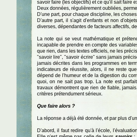
savoir faire (les objectifs) et ce qu'il sait fai
Deux données, régulièrement oubliées, permet
D'une part, pour chaque discipline, les choses
D'autre part, il s'agit d'enfants et non d'obj
diverses, dépendantes de facteurs affectifs, d
La note qui se veut mathématique et préten
incapable de prendre en compte des variables 
que rien, dans les textes officiels, ne les préc
"savoir lire", "savoir écrire" sans jamais pré
jamais décrites dans les programmes en term
indicateurs de réussite, alors, il ne reste qu
dépend de l'humeur et de la digestion du corre
quoi, on ne sait pas trop. La note est parfai
travaux démontrent que rien de fiable, jama
critères prétendument sérieux.
Que faire alors ?
La réponse a déjà été donnée, et par plus d'un (
D'abord, il faut redire qu'à l'école, l'évaluat
Elle n'est même pas celle de leurs
savoirs
: 