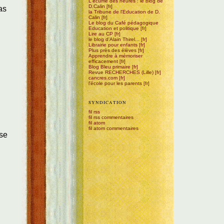
L'écume des heures : le blog de
D.Calin
as
la Tribune de l'Education de D.
Calin
Le blog du Café pédagogique
Education et politique
Lire au CP
le blog d'Alain Thirel...
Librairie pour enfants
Plus près des élèves
Apprendre à mémoriser
efficacement
Blog Bleu primaire
Revue RECHERCHES (Lille)
cancres.com
l'école pour les parents
SYNDICATION
fil rss
fil rss commentaires
fil atom
fil atom commentaires
sse