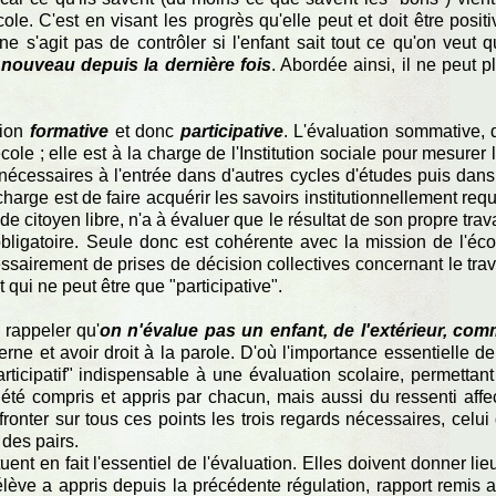
cole. C'est en visant les progrès qu'elle peut et doit être positi
e s'agit pas de contrôler si l'enfant sait tout ce qu'on veut qu
e nouveau depuis la dernière fois
. Abordée ainsi, il ne peut p
tion
formative
et donc
participative
. L'évaluation sommative, 
'école ; elle est à la charge de l'Institution sociale pour mesurer 
nécessaires à l'entrée dans d'autres cycles d'études puis dans
 charge est de faire acquérir les savoirs institutionnellement requ
e citoyen libre, n'a à évaluer que le résultat de son propre trava
obligatoire. Seule donc est cohérente avec la mission de l'éco
ssairement de prises de décision collectives concernant le trav
t qui ne peut être que "participative".
, rappeler qu'
on n'évalue pas un enfant, de l'extérieur, co
cerne et avoir droit à la parole. D'où l'importance essentielle de
articipatif" indispensable à une évaluation scolaire, permettant
té compris et appris par chacun, mais aussi du ressenti affec
onter sur tous ces points les trois regards nécessaires, celui
 des pairs.
uent en fait l'essentiel de l'évaluation. Elles doivent donner lie
élève a appris depuis la précédente régulation, rapport remis 