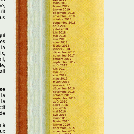
mars 2019
ve,
février 2019
janvier 2019
'il
décembre 2018
novembre 2018
lus
octobre 2018
septembre 2018
août 2018
juillet 2018
juin 2018
qui
mai 2018
avril 2018
les
mars 2018
février 2018
 la
janvier 2018
décembre 2017
is,
novembre 2017
il,
octobre 2017
septembre 2017
le,
août 2017
juin 2017
ail
mai 2017
avril 2017
mars 2017
février 2017
janvier 2017
mme
décembre 2016
novembre 2016
 la
octobre 2016
septembre 2016
 la
août 2016
juillet 2016
tif
juin 2016
mai 2016
 de
avril 2016
mars 2016
février 2016
u à
janvier 2016
décembre 2015
aux
novembre 2015