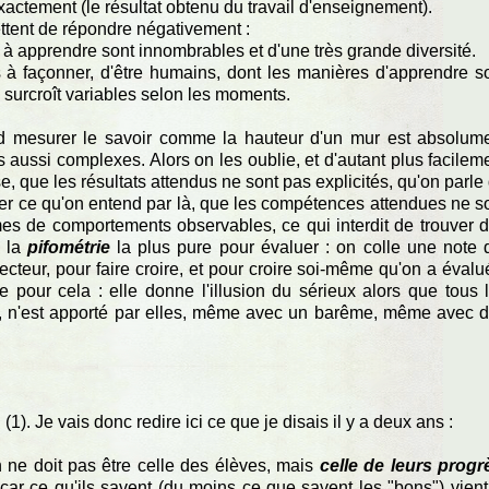
re exactement (le résultat obtenu du travail d'enseignement).
tent de répondre négativement :
 à apprendre sont innombrables et d'une très grande diversité.
ets à façonner, d'être humains, dont les manières d'apprendre s
e surcroît variables selon les moments.
d mesurer le savoir comme la hauteur d'un mur est absolum
aussi complexes. Alors on les oublie, et d'autant plus facilem
ise, que les résultats attendus ne sont pas explicités, qu'on parle
ciser ce qu'on entend par là, que les compétences attendues ne s
es de comportements observables, ce qui interdit de trouver 
e la
pifométrie
la plus pure pour évaluer : on colle une note 
cteur, pour faire croire, et pour croire soi-même qu'on a évalué
te pour cela : elle donne l'illusion du sérieux alors que tous 
is, n'est apporté par elles, même avec un barême, même avec 
1). Je vais donc redire ici ce que je disais il y a deux ans :
ion ne doit pas être celle des élèves, mais
celle de leurs progr
car ce qu'ils savent (du moins ce que savent les "bons") vient