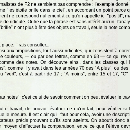
urnalistes de F2 ne semblent pas comprendre : l'exemple donné
 "les étoile brille dans le ciel", en accordant un point parce 
ment ne correspond nullement à ce qu'on appelle ici "positif", m
 de ridicule. Outre que la phrase est sans intérêt aucun, l'anal
brille" n'ont plus à être des objets de travail, seule la note comp
lace, j'irais consulter...
i aux propositions, tout aussi ridicules, qui consistent à dorer
de couleurs, — ou par des lettres, comme en 68 — ce qui revi
comme des notes. On découvre ainsi, dans les classes qui 
 plus", comme il y avait dans les années 70 des "A plus", ou des
"vert", c'est à partir de 17 ; "A moins", entre 15 et 17, "C"
s notes"; c'est celui de savoir comment on peut évaluer le trav
tre travail, de pouvoir évaluer ce qu'on fait, pour vérifier si 
uelle mesure. Il est clair qu'il faut pour cela, avoir une descript
cateurs précis prouvant qu'ils sont atteints. On aboutit donc à
n moyen d'effectuer la comparaison, entre ce que l'élève devr