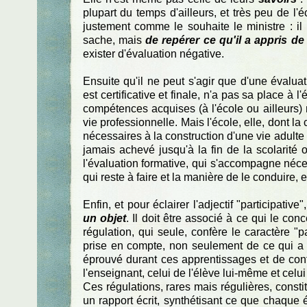
plupart du temps d'ailleurs, et très peu de l'é
justement comme le souhaite le ministre : il n
sache, mais
de repérer ce qu'il a appris d
exister d'évaluation négative.
Ensuite qu'il ne peut s'agir que d'une évalua
est certificative et finale, n'a pas sa place à l
compétences acquises (à l'école ou ailleurs) 
vie professionnelle. Mais l'école, elle, dont la
nécessaires à la construction d'une vie adulte d
jamais achevé jusqu'à la fin de la scolarité 
l'évaluation formative, qui s'accompagne néce
qui reste à faire et la manière de le conduire, e
Enfin, et pour éclairer l'adjectif "participative"
un objet
. Il doit être associé à ce qui le con
régulation, qui seule, confère le caractère "p
prise en compte, non seulement de ce qui a é
éprouvé durant ces apprentissages et de confr
l'enseignant, celui de l'élève lui-même et celui
Ces régulations, rares mais régulières, constit
un rapport écrit, synthétisant ce que chaque 