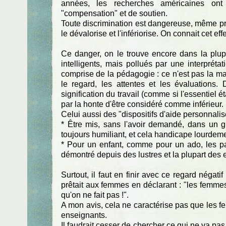
années, les recherches américaines ont d
"compensation" et de soutien.
Toute discrimination est dangereuse, même prét
le dévalorise et l'infériorise. On connait cet e
Ce danger, on le trouve encore dans la plupa
intelligents, mais pollués par une interpréta
comprise de la pédagogie : ce n'est pas la mani
le regard, les attentes et les évaluations. 
signification du travail (comme si l'essentiel étai
par la honte d'être considéré comme inférieur.
Celui aussi des "dispositifs d'aide personnalisée"
* Être mis, sans l'avoir demandé, dans un grou
toujours humiliant, et cela handicape lourdeme
* Pour un enfant, comme pour un ado, les pair
démontré depuis des lustres et la plupart des e
Surtout, il faut en finir avec ce regard négat
prêtait aux femmes en déclarant : "les femmes 
qu'on ne fait pas !".
A mon avis, cela ne caractérise pas que les f
enseignants.
Il faudrait cesser de chercher ce qui ne va pas