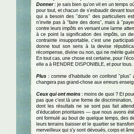
Donner
: je sais bien qu'on vit en un temps où
pour tout, et chacun de s'esbaudir devant tou
qui a besoin des "dons" des particuliers e
n'invite pas à "faire des dons", mais à "paye
contre leurs impôts en versant une larme attend
à ce point la signification des impôts, un 
contrainte insupportable, c'est une participat
donne tout son sens à la devise républica
récompense, divine ou non, qui ne mérite guèr
En tout cas, une chose est certaine, pour l'éc
elle a à RENDRE DISPONIBLE, et pour tous. Ce
Plus
: comme d'habitude on confond "plus" a
changera pas grand-chose aux erreurs enseigné
Ceux qui ont moins
: moins de quoi ? Et pour
pas que c'est là une forme de discrimination, 
dont les résultats ne se sont pas fait att
d'éducation prioritaires — que nous avons été 
ont formulé au bout de quelque temps, des d
leurs terrains baisser et le quartier se transf
merveilleux qui s'y sont dévoués, corps et âme