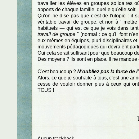
travailler les élèves en groupes solidaires o
apports de chaque famille, quelle qu'elle soit.
Qu'on ne dise pas que c'est de l'utopie : il 
véritable travail de groupe, et non à " mettr
habituels — qui est ce que je vois dans tant
travail de groupe
" (normal : ce qu'il font n'en 
eux-mêmes en équipes, pluri-disciplinaires et 
mouvements pédagogiques qui devraient partici
Oui cela serait suffisant pour que beaucoup 
Des moyens ? Ils sont en place. Il ne manque q
C'est beaucoup ?
N'oubliez pas la force de l
Alors, ce que je souhaite à tous, c'est une ann
cesse de vouloir donner plus à ceux qui on
TOUS !
Aucun trackback.