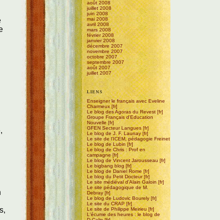
août 2008
juillet 2008
juin 2008
e
mai 2008
avril 2008
e
mars 2008
février 2008
janvier 2008
décembre 2007
novembre 2007
octobre 2007
septembre 2007
août 2007
juillet 2007
LIENS
Enseigner le français avec Eveline
Charmeux
Le blog des Agoras du Revest
Groupe Français d'Education
Nouvelle
GFEN Secteur Langues
,
Le blog de J. F. Launay
Le site de l'ICEM, pédagogie Freinet
Le blog de Lubin
Le blog de Chris : Prof en
campagne
Le blog de Vincent Jarousseau
Le bigbang blog
Le blog de Daniel Rome
Le blog du Petit Docteur
Le site médiéval d'Alain Galoin
Le site pédagogique de M.
n
Debray
Le blog de Ludovic Bourely
Le site du CRAP
s,
Le site de Philippe Meirieu
L'écume des heures : le blog de
D.Calin