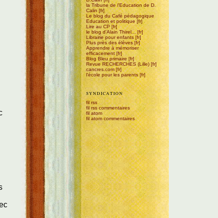
la Tribune de l'Education de D.
Calin
Le blog du Café pédagogique
Education et politique
Lire au CP
le blog d'Alain Thirel...
Librairie pour enfants
Plus près des élèves
Apprendre à mémoriser
efficacement
Blog Bleu primaire
Revue RECHERCHES (Lille)
cancres.com
l'école pour les parents
SYNDICATION
fil rss
fil rss commentaires
c
fil atom
fil atom commentaires
s
vec