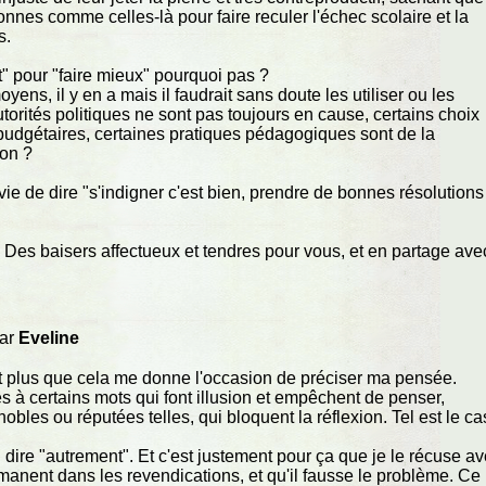
onnes comme celles-là pour faire reculer l'échec scolaire et la
s.
t" pour "faire mieux" pourquoi pas ?
ens, il y en a mais il faudrait sans doute les utiliser ou les
torités politiques ne sont pas toujours en cause, certains choix
 budgétaires, certaines pratiques pédagogiques sont de la
Non ?
nvie de dire "s'indigner c'est bien, prendre de bonnes résolutions
Des baisers affectueux et tendres pour vous, et en partage ave
par
Eveline
nt plus que cela me donne l'occasion de préciser ma pensée.
des à certains mots qui font illusion et empêchent de penser,
bles ou réputées telles, qui bloquent la réflexion. Tel est le ca
dire "autrement". Et c'est justement pour ça que je le récuse a
manent dans les revendications, et qu'il fausse le problème. Ce