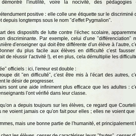
émontré l'inutilité, voire la nocivité, des pédagogies
endument positive : elle colle une étiquette sur le discriminé 
ffet depuis longtemps sous le nom "d'effet Pygmalion".
rt des dispositifs de lutte contre l'échec scolaire, apparemm
tion discriminante. Par exemple, celui d'une "différenciation" 
ère d'enseigner qui doit être différente d'un élève à l'autre, c'
Donner du plus facile aux élèves en difficulté c'est fausser
t de réussir l'activité !), et en plus, cela démultiplie les difficult
 officiels : ici, l'erreur est double :
pe dit "en difficulté", c'est être mis à l'écart des autres, c'
nt le désir de progresser.
s sont une aide infiniment plus efficace que les adultes : c'
nseignants l'ont vérifié dans leur classe.
if qu'on a depuis toujours sur les élèves, ce regard que Courtel
ne voient jamais ce qu'on fait pour elles ; elles ne voient que
emmes, mais une bonne partie de l'humanité, et principalement 
 chez les élèves, cesser de caractériser leurs "fautes", cesser d