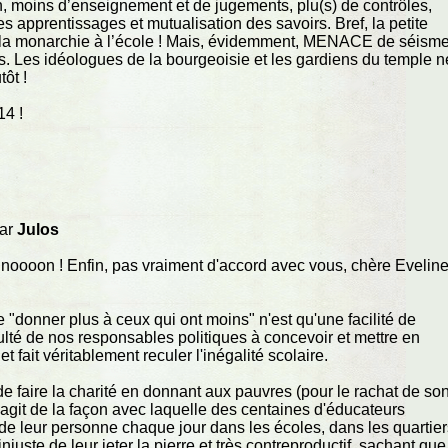
, moins d’enseignement et de jugements, plu(s) de contrôles,
es apprentissages et mutualisation des savoirs. Bref, la petite
 la monarchie à l’école ! Mais, évidemment, MENACE de séism
. Les idéologues de la bourgeoisie et les gardiens du temple n
ôt !
14 !
par
Julos
is noooon ! Enfin, pas vraiment d'accord avec vous, chère Eveline
 "donner plus à ceux qui ont moins" n'est qu'une facilité de
ulté de nos responsables politiques à concevoir et mettre en
t fait véritablement reculer l'inégalité scolaire.
git de faire la charité en donnant aux pauvres (pour le rachat de so
'agit de la façon avec laquelle des centaines d'éducateurs
de leur personne chaque jour dans les écoles, dans les quartier
njuste de leur jeter la pierre et très contreproductif, sachant que