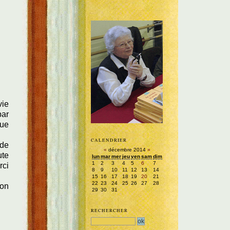
vie
par
que
CALENDRIER
 de
«
décembre 2014
»
ute
lun
mar
mer
jeu
ven
sam
dim
1
2
3
4
5
6
7
rci
8
9
10
11
12
13
14
15
16
17
18
19
20
21
22
23
24
25
26
27
28
ion
29
30
31
RECHERCHER