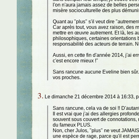
l'on n'aura jamais assez de belles pers
misère socioculturelle des plus démuni
Quant au "plus" s'il veut dire "autremen
Car après tout, vous avez raison, des moy
mettre en œuvre autrement. Et là, les au
philosophiques, certaines orientations
responsabilité des acteurs de terrain. 
Aussi, en cette fin d'année 2014, j'ai e
c'est encore mieux !"
Sans rancune aucune Eveline bien sûr. 
vos proches.
3.
Le dimanche 21 décembre 2014 à 16:33, 
Sans rancune, cela va de soi !! D'auta
Il est vrai que j'ai des allergies profon
souvent sous couvert de connotations, no
du fameux PLUS.
Non, cher Julos, "plus" ne veut JAMAIS 
une espèce de rage, parce qu'il est per