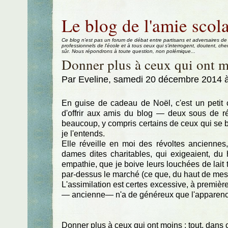
Aller au contenu
|
Aller au menu
|
Aller à la recherche
Le blog de l'amie scola
Ce blog n'est pas un forum de débat entre partisans et adversaires de
professionnels de l'école et à tous ceux qui s'interrogent, doutent, che
sûr. Nous répondrons à toute question, non polémique...
Donner plus à ceux qui ont m
Par Eveline, samedi 20 décembre 2014 
En guise de cadeau de Noël, c'est un petit 
d'offrir aux amis du blog — deux sous de r
beaucoup, y compris certains de ceux qui se b
je l'entends.
Elle réveille en moi des révoltes anciennes
dames dites charitables, qui exigeaient, du
empathie, que je boive leurs louchées de lait 
par-dessus le marché (ce que, du haut de mes h
L'assimilation est certes excessive, à première 
— ancienne— n'a de généreux que l'apparenc
Donner plus à ceux qui ont moins : tout, dans ce