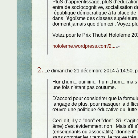
PluS d’apprentissage, pluS d’éducation
entraide sociocognitive, socialisation d
république démocratique à la place de
dans l’égoïsme des classes supérieures
dorment jamais que d’un œil. Voyez plut
Votez pour le Prix Thubal Holoferne 20
holoferne.wordpress.com/2...
2.
Le dimanche 21 décembre 2014 à 14:50, 
Hum,hum... ouiiiiiiii... hum...hum... ma
une fois n'étant pas coutume.
D'accord pour considérer que la formule
langage de plus, pour masquer la diffic
œuvre une politique éducative qui lutte e
Ceci dit, il y a "don" et "don". S'il s'a
âme) c'est évidemment non ! Mais s'il s
(enseignants ou associatifs) "donnent" 
sans compter leur temps, je trouve très i