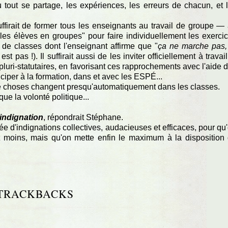
ù tout se partage, les expériences, les erreurs de chacun, et 
suffirait de former tous les enseignants au travail de groupe —
e les élèves en groupes" pour faire individuellement les exerci
 de classes dont l'enseignant affirme que "
ça ne marche pas,
est pas !). Il suffirait aussi de les inviter officiellement à travail
pluri-statutaires, en favorisant ces rapprochements avec l'aide 
per à la formation, dans et avec les ESPÉ...
de choses changent presqu'automatiquement dans les classes.
ue la volonté politique...
'indignation
, répondrait Stéphane.
ée d'indignations collectives, audacieuses et efficaces, pour qu
t moins, mais qu'on mette enfin le maximum à la disposition
TRACKBACKS