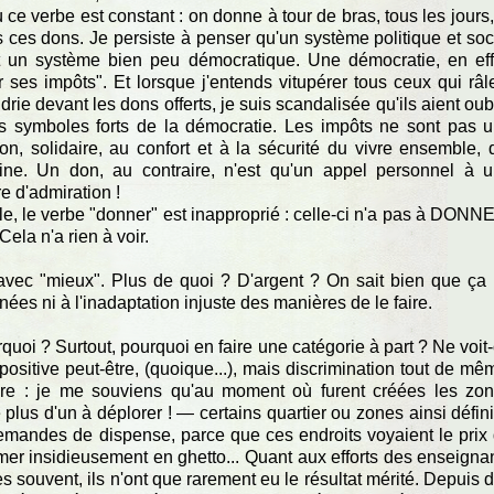
 ce verbe est constant : on donne à tour de bras, tous les jours,
s ces dons. Je persiste à penser qu'un système politique et soc
st un système bien peu démocratique. Une démocratie, en eff
r ses impôts". Et lorsque j'entends vitupérer tous ceux qui râl
rie devant les dons offerts, je suis scandalisée qu'ils aient oub
des symboles forts de la démocratie. Les impôts ne sont pas 
ion, solidaire, au confort et à la sécurité du vivre ensemble, 
ine. Un don, au contraire, n'est qu'un appel personnel à 
e d'admiration !
ole, le verbe "donner" est inapproprié : celle-ci n'a pas à DONN
la n'a rien à voir.
vec "mieux". Plus de quoi ? D'argent ? On sait bien que ça
es ni à l'inadaptation injuste des manières de le faire.
quoi ? Surtout, pourquoi en faire une catégorie à part ? Ne voit
positive peut-être, (quoique...), mais discrimination tout de mê
endre : je me souviens qu'au moment où furent créées les zo
plus d'un à déplorer ! — certains quartier ou zones ainsi défin
emandes de dispense, parce que ces endroits voyaient le prix
ormer insidieusement en ghetto... Quant aux efforts des enseigna
s souvent, ils n'ont que rarement eu le résultat mérité. Depuis 