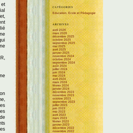
 et
CATÉGORIES
ial
Education, Ecole et Pédagogie
et,
ent
ARCHIVES
lié
avril 2026
une
mars 2026
décembre 2025
qui
octobre 2025
septembre 2025
une
mai 2025
avril 2025
janvier 2025
novembre 2024
ER,
octobre 2024
septembre 2024
août 2024
juillet 2024
juin 2024
 ne
mai 2024
avril 2024
mars 2024
février 2024
janvier 2024
décembre 2023
-on
novembre 2023
me,
octobre 2023
septembre 2023
nes
juillet 2023
juin 2023
ies
mai 2023
avril 2023
 de
mars 2023
février 2023
nts
janvier 2023
décembre 2022
des
novembre 2022