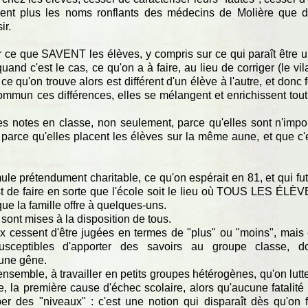
quent plus les noms ronflants des médecins de Molière que 
ir.
sur ce que SAVENT les élèves, y compris sur ce qui paraît être 
quand c'est le cas, ce qu'on a à faire, au lieu de corriger (le vil
 ce qu'on trouve alors est différent d'un élève à l'autre, et donc f
commun ces différences, elles se mélangent et enrichissent tout
 les notes en classe, non seulement, parce qu'elles sont n'impo
s parce qu'elles placent les élèves sur la même aune, et que c'
ule prétendument charitable, ce qu'on espérait en 81, et qui fut
st de faire en sorte que l'école soit le lieu où TOUS LES ÉLÈ
que la famille offre à quelques-uns.
sont mises à la disposition de tous.
ux cessent d'être jugées en termes de "plus" ou "moins", mais
usceptibles d'apporter des savoirs au groupe classe, d
 une gêne.
nsemble, à travailler en petits groupes hétérogènes, qu'on lutt
iale, la première cause d'échec scolaire, alors qu'aucune fatalité
er des "niveaux" : c'est une notion qui disparaît dès qu'on f