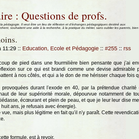
ire : Questions de profs.
 la pédagogie. Il veut être un lieu de réflexion et d'échanges pédagogiques destiné aux
rchent, souhaitent une aide à la recherche, à la pratique du métier, sans oublier les parents, bien
oins.
à 11:29
::
Education, Ecole et Pédagogie
::
#255
::
rss
coup de pied dans une fourmilière bien pensante que j'ai en
éflexion sur ce qui est brandi comme une devise admirable 
attent à nos côtés, et qui a le don de me hérisser chaque fois 
, provoquées durant l'exode en 40, par la prétendue charité
 haut de leur supériorité morale, dépourvue notamment de to
tiédasse, écœurant et plein de peau, et que je leur leur dise me
uit ans, je refusais avec énergie).
vue, mais plus légitime en fait qu'il n'y paraît. Cette revendicat
e.
tte formule, est à revoir.