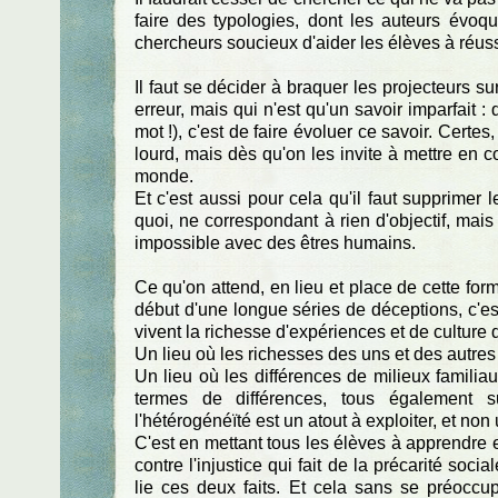
faire des typologies, dont les auteurs évo
chercheurs soucieux d'aider les élèves à réuss
Il faut se décider à braquer les projecteurs 
erreur, mais qui n'est qu'un savoir imparfait : 
mot !), c'est de faire évoluer ce savoir. Certes,
lourd, mais dès qu'on les invite à mettre en 
monde.
Et c'est aussi pour cela qu'il faut supprimer
quoi, ne correspondant à rien d'objectif, mai
impossible avec des êtres humains.
Ce qu'on attend, en lieu et place de cette form
début d'une longue séries de déceptions, c'e
vivent la richesse d'expériences et de culture 
Un lieu où les richesses des uns et des autres 
Un lieu où les différences de milieux familia
termes de différences, tous également s
l'hétérogénéïté est un atout à exploiter, et non
C'est en mettant tous les élèves à apprendre e
contre l'injustice qui fait de la précarité soc
lie ces deux faits. Et cela sans se préoccup