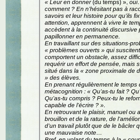
« Leur en donner
(du temps) »,
oui
comment ? En n’hésitant pas à raco
savoirs et leur histoire pour qu’ils fi
attention, apprennent à vivre le temp
accèdent à la continuité discursive 
papillonner en permanence.
En travaillant sur des situations-p
« problèmes ouverts » qui suscitent 
comportent un obstacle, assez diffic
requérir un effort de pensée, mais 
situé dans la « zone proximale de
» des élèves.
En prenant régulièrement le temps 
métacognition : « Qu’as-tu fait ? Qu
Qu’as-tu compris ? Peux-tu le refor
capable de l’écrire ? ».
En retrouvant le plaisir, manuel ou a
brouillon et de la rature, de l’amélior
d’un travail plutôt que de le bâcler q
une mauvaise note…
Bref, en volant du temps à la « cour