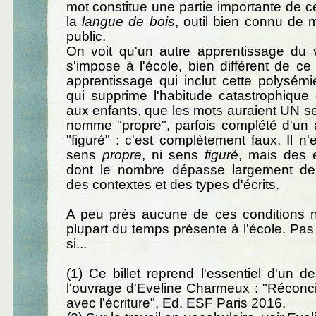
mot constitue une partie importante de c
la
langue de bois
, outil bien connu de 
public.
On voit qu'un autre apprentissage du v
s'impose à l'école, bien différent de ce 
apprentissage qui inclut cette polysém
qui supprime l'habitude catastrophique d
aux enfants, que les mots auraient UN se
nomme "propre", parfois complété d'un a
"figuré" : c'est complètement faux. Il n'e
sens
propre
, ni sens
figuré
, mais des 
dont le nombre dépasse largement de
des contextes et des types d'écrits.
A peu près aucune de ces conditions n
plupart du temps présente à l'école. Pa
si...
(1) Ce billet reprend l'essentiel d'un d
l'ouvrage d'Eveline Charmeux : "Réconcil
avec l'écriture", Ed. ESF Paris 2016.