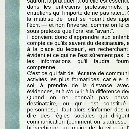
sauront la pratiquer là où elle est essent
dans les entretiens professionnels, 
entretiens qu'il importe de ne pas rater... 
la maîtrise de l'oral se nourrit des ap
l'écrit — et non l'inverse, comme on le c
sous prétexte que l'oral est "avant".
Il convient donc d'apprendre aux enfan
compte ce qu'ils savent du destinataire, 
à la place du lecteur", en recherchant
évident et ce qui ne l'est sûrement pas, 
les informations qu'il faudra fourn
comprenne.
C'est ce qui fait de l'écriture de commun
activités les plus formatrices, car elle in
soi, à prendre de la distance ave
évidences, et à s'ouvrir à la différence de
Quand on ne connaît pas person
destinataire, ou qu'il est constitu
personnes, il faut alors s'informer des u
dire des règles sociales qui dirige
communication (comment on s'adresse 
hiérarchique, au maire de la ville, à 