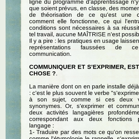
ligne du programme d'apprentissage n'y
que soient prévus, en classe, des momen
de théorisation de ce qu'est une c
comment elle fonctionne, ce qui l'entr
conditions sont nécessaires à sa réussi
tel travail, aucune MAÎTRISE n'est possib
Il y a pire : les pratiques en usage laissen
représentations faussées de c
communication.
COMMUNIQUER ET S'EXPRIMER, EST
CHOSE ?
.
La manière dont on en parle installe déj
: c'est le plus souvent le verbe "s'exprimer
à son sujet, comme si ces deux ve
synonymes. Or, s'exprimer et commun
deux activités langagières profondémen
correspondant aux deux fonctions p
langage :
1- Traduire par des mots ce qu'on resse
comme l'étymologie le rappelle, s'exprim