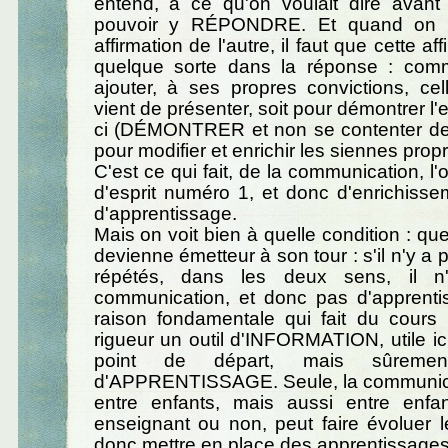
entend, à ce qu'on voulait dire avant 
pouvoir y RÉPONDRE. Et quand on 
affirmation de l'autre, il faut que cette af
quelque sorte dans la réponse : comm
ajouter, à ses propres convictions, cel
vient de présenter, soit pour démontrer l'e
ci (DÉMONTRER et non se contenter de l'
pour modifier et enrichir les siennes prop
C'est ce qui fait, de la communication, l'o
d'esprit numéro 1, et donc d'enrichissem
d'apprentissage.
Mais on voit bien à quelle condition : que
devienne émetteur à son tour : s'il n'y a 
répétés, dans les deux sens, il 
communication, et donc pas d'apprentis
raison fondamentale qui fait du cours 
rigueur un outil d'INFORMATION, utile i
point de départ, mais sûremen
d'APPRENTISSAGE. Seule, la communicat
entre enfants, mais aussi entre enfan
enseignant ou non, peut faire évoluer l
donc mettre en place des apprentissages