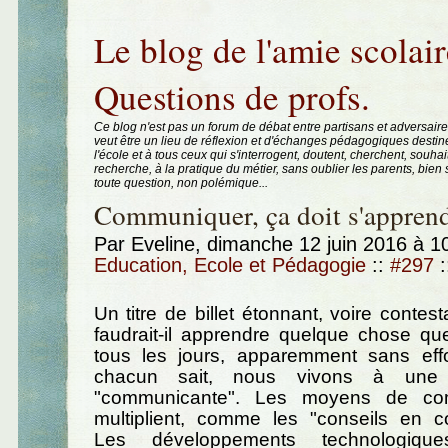
Aller au contenu
|
Aller au menu
|
Aller à la recherche
Le blog de l'amie scolair
Questions de profs.
Ce blog n'est pas un forum de débat entre partisans et adversaire
veut être un lieu de réflexion et d'échanges pédagogiques destin
l'école et à tous ceux qui s'interrogent, doutent, cherchent, souhai
recherche, à la pratique du métier, sans oublier les parents, bie
toute question, non polémique...
Communiquer, ça doit s'apprend
Par Eveline, dimanche 12 juin 2016 à 
Education, Ecole et Pédagogie
::
#297
:
Un titre de billet étonnant, voire contes
faudrait-il apprendre quelque chose qu
tous les jours, apparemment sans ef
chacun sait, nous vivons à une
"communicante". Les moyens de co
multiplient, comme les "conseils en c
Les développements technologiques