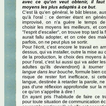
avec ce qu'on veut obtenir, il faut
moyens les plus adaptés à ce but
.
C'est là qu'en général, le bât blesse, auss
qu'à l'oral : ce dernier étant en géné
improvisé, on n'a guère le temps de 
choisir les moyens les meilleurs, et c
"l'esprit d'escalier", on trouve trop tard la 
aurait fallu adopter, et on crée des ma
parfois, on ne peut plus se sortir.
Pour l'écrit, c'est encore le travail en 
dessus, qui va installer, outre la mise au 
de la production, le choix des moyens à
pour l'oral, c'est lui aussi qui va aider le
adultes qu'ils deviendront) à
tourner
langue dans leur bouche
, formule bien c
risque de rester fort inefficace, si cet
langue, destinée à retarder la parole, 
pas d'une réflexion approfondie sur la 
ce qu'on s'apprête à dire !
En ayant pris l'habitude de faire ce tr
pour toute situation de communication écr