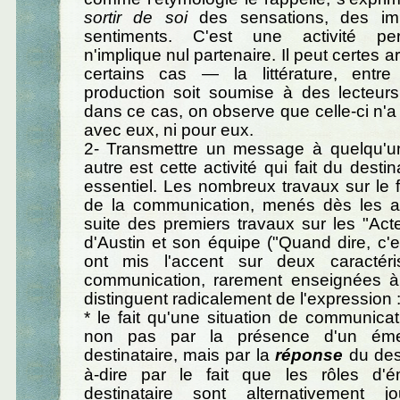
sortir de soi
des sensations, des im
sentiments. C'est une activité per
n'implique nul partenaire. Il peut certes a
certains cas — la littérature, entr
production soit soumise à des lecteu
dans ce cas, on observe que celle-ci n'a 
avec eux, ni pour eux.
2- Transmettre un message à quelqu'un 
autre est cette activité qui fait du destin
essentiel. Les nombreux travaux sur le
de la communication, menés dès les 
suite des premiers travaux sur les "Ac
d'Austin et son équipe ("Quand dire, c'es
ont mis l'accent sur deux caractéri
communication, rarement enseignées à l
distinguent radicalement de l'expression 
* le fait qu'une situation de communicati
non pas par la présence d'un émet
destinataire, mais par la
réponse
du dest
à-dire par le fait que les rôles d'
destinataire sont alternativement 