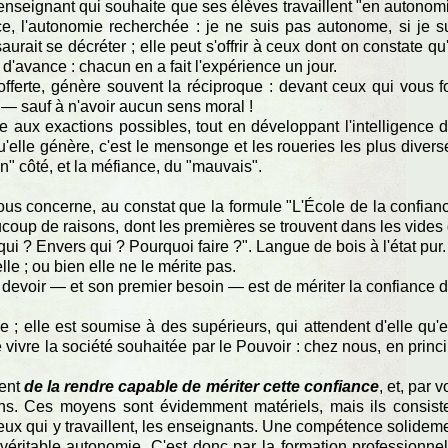
'enseignant qui souhaite que ses élèves travaillent "en autonom
ance, l'autonomie recherchée : je ne suis pas autonome, si je s
urait se décréter ; elle peut s'offrir à ceux dont on constate qu'
e d'avance : chacun en a fait l'expérience un jour.
ferte, génère souvent la réciproque : devant ceux qui vous f
e — sauf à n'avoir aucun sens moral !
te aux exactions possibles, tout en développant l'intelligence 
'elle génère, c'est le mensonge et les roueries les plus divers
" côté, et la méfiance, du "mauvais".
nous concerne, au constat que la formule "L'École de la confian
ucoup de raisons, dont les premières se trouvent dans les vides
ui ? Envers qui ? Pourquoi faire ?". Langue de bois à l'état pur.
lle ; ou bien elle ne le mérite pas.
r devoir — et son premier besoin — est de mériter la confiance 
e ; elle est soumise à des supérieurs, qui attendent d'elle qu'e
e vivre la société souhaitée par le Pouvoir : chez nous, en princ
ment
de la rendre capable de mériter cette confiance
, et, par v
ns. Ces moyens sont évidemment matériels, mais ils consist
eux qui y travaillent, les enseignants. Une compétence solidem
véritable autonomie. C'est donc par la formation professionnel