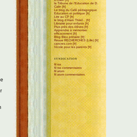
la Tribune de l'Education de D.
Calin
Le blog du Café pédagogique
Education et politique
Lire au CP
le blog d'Alain Thirel...
Librairie pour enfants
Plus près des élèves
Apprendre à mémoriser
efficacement
Blog Bleu primaire
Revue RECHERCHES (Lille)
cancres.com
l'école pour les parents
SYNDICATION
fil rss
fil rss commentaires
fil atom
fil atom commentaires
le
r
n