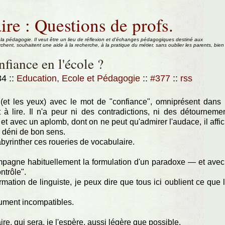
ire : Questions de profs.
 la pédagogie. Il veut être un lieu de réflexion et d'échanges pédagogiques destiné aux
rchent, souhaitent une aide à la recherche, à la pratique du métier, sans oublier les parents, bien
nfiance en l'école ?
:34
::
Education, Ecole et Pédagogie
::
#377
::
rss
s (et les yeux) avec le mot de "confiance", omniprésent dans
t à lire. Il n'a peur ni des contradictions, ni des détourneme
t avec un aplomb, dont on ne peut qu'admirer l'audace, il affi
 déni de bon sens.
labyrinther ces roueries de vocabulaire.
ompagne habituellement la formulation d'un paradoxe — et avec
ntrôle".
tion de linguiste, je peux dire que tous ici oublient ce que 
ument incompatibles.
e, qui sera, je l'espère, aussi légère que possible.