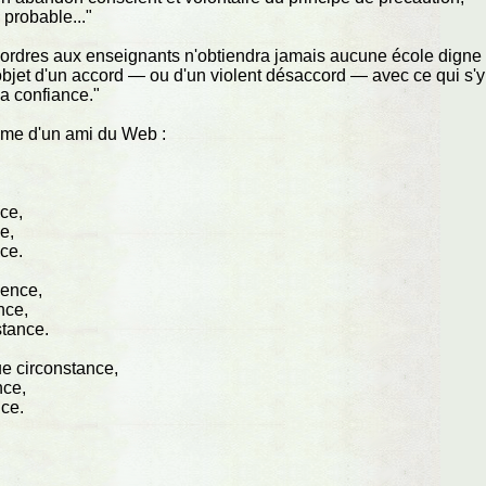
 probable..."
s ordres aux enseignants n'obtiendra jamais aucune école digne
l'objet d'un accord — ou d'un violent désaccord — avec ce qui s'y
la confiance."
oème d'un ami du Web :
nce,
e,
nce.
sence,
nce,
stance.
e circonstance,
nce,
nce.