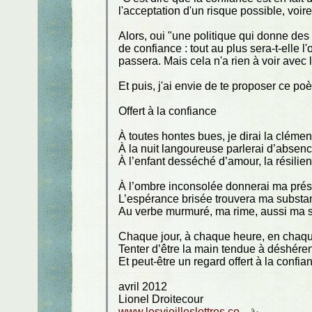
l'acceptation d'un risque possible, voire
Alors, oui "une politique qui donne de
de confiance : tout au plus sera-t-elle 
passera. Mais cela n'a rien à voir avec 
Et puis, j'ai envie de te proposer ce p
Offert à la confiance
À toutes hontes bues, je dirai la cléme
À la nuit langoureuse parlerai d’absenc
À l’enfant desséché d’amour, la résilie
À l’ombre inconsolée donnerai ma pré
L’espérance brisée trouvera ma substa
Au verbe murmuré, ma rime, aussi ma 
Chaque jour, à chaque heure, en chaqu
Tenter d’être la main tendue à déshére
Et peut-être un regard offert à la confia
avril 2012
Lionel Droitecour
www.lesvieilleslettres.co...