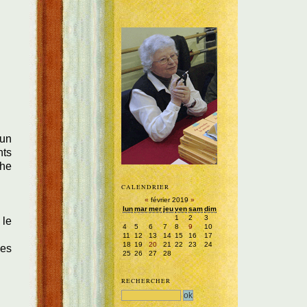
 un
nts
che
CALENDRIER
«
février 2019
»
lun
mar
mer
jeu
ven
sam
dim
1
2
3
 le
4
5
6
7
8
9
10
11
12
13
14
15
16
17
18
19
20
21
22
23
24
les
25
26
27
28
RECHERCHER