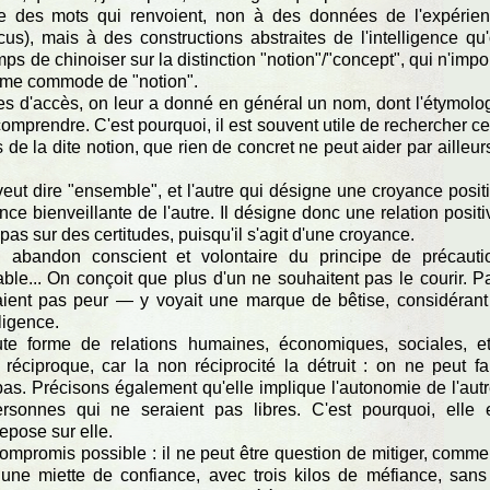
ble des mots qui renvoient, non à des données de l'expérie
s), mais à des constructions abstraites de l'intelligence qu
s de chinoiser sur la distinction "notion"/"concept", qui n'impo
erme commode de "notion".
es d'accès, on leur a donné en général un nom, dont l'étymolo
 comprendre. C'est pourquoi, il est souvent utile de rechercher ce
de la dite notion, que rien de concret ne peut aider par ailleur
 veut dire "ensemble", et l'autre qui désigne une croyance posit
e bienveillante de l'autre. Il désigne donc une relation positi
s sur des certitudes, puisqu'il s'agit d'une croyance.
n abandon conscient et volontaire du principe de précauti
able... On conçoit que plus d'un ne souhaitent pas le courir. P
aient pas peur — y voyait une marque de bêtise, considérant
ligence.
ute forme de relations humaines, économiques, sociales, et
réciproque, car la non réciprocité la détruit : on ne peut fa
as. Précisons également qu'elle implique l'autonomie de l'autr
rsonnes qui ne seraient pas libres. C'est pourquoi, elle 
epose sur elle.
ompromis possible : il ne peut être question de mitiger, comme
 une miette de confiance, avec trois kilos de méfiance, sans