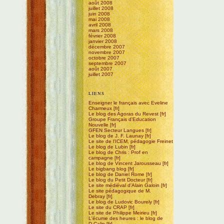
août 2008
juillet 2008
juin 2008
mai 2008
avril 2008
mars 2008
février 2008
janvier 2008
décembre 2007
novembre 2007
octobre 2007
septembre 2007
août 2007
juillet 2007
LIENS
Enseigner le français avec Eveline
Charmeux
Le blog des Agoras du Revest
Groupe Français d'Education
Nouvelle
GFEN Secteur Langues
Le blog de J. F. Launay
Le site de l'ICEM, pédagogie Freinet
Le blog de Lubin
Le blog de Chris : Prof en
campagne
Le blog de Vincent Jarousseau
Le bigbang blog
Le blog de Daniel Rome
Le blog du Petit Docteur
Le site médiéval d'Alain Galoin
Le site pédagogique de M.
Debray
Le blog de Ludovic Bourely
Le site du CRAP
Le site de Philippe Meirieu
L'écume des heures : le blog de
D.Calin