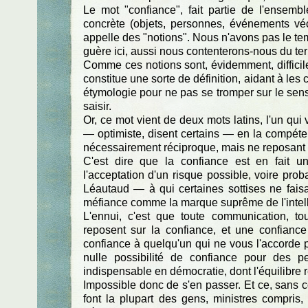
Le mot "confiance", fait partie de l'ensem
concrète (objets, personnes, événements vécu
appelle des "notions". Nous n'avons pas le temp
guère ici, aussi nous contenterons-nous du t
Comme ces notions sont, évidemment, difficil
constitue une sorte de définition, aidant à les
étymologie pour ne pas se tromper sur le sens 
saisir.
Or, ce mot vient de deux mots latins, l'un qui
— optimiste, disent certains — en la compétenc
nécessairement réciproque, mais ne reposant pa
C'est dire que la confiance est en fait u
l'acceptation d'un risque possible, voire prob
Léautaud — à qui certaines sottises ne fais
méfiance comme la marque suprême de l'intel
L'ennui, c'est que toute communication, to
reposent sur la confiance, et une confiance 
confiance à quelqu'un qui ne vous l'accorde p
nulle possibilité de confiance pour des pe
indispensable en démocratie, dont l'équilibre r
Impossible donc de s'en passer. Et ce, sans c
font la plupart des gens, ministres compris,