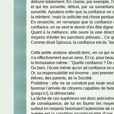
détruire totalement. En classe, par exemple, l
et qui les surveille, détruit, par sa surveill
surveillé. Ajoutons enfin que la confiance ne sa
la méritent ; mais la solliciter est chose perdu
En revanche, on remarque que la confiance of
confiance, on se sent le devoir d'en être dign
Quant à la méfiance, elle ouvre la voie direc
moyens d'éviter les sanctions prévues... Ce qu
Comme dirait Spinoza, la confiance est du "bon
Cette petite analyse aboutit donc, en ce qui 
n'a effectivement aucun sens. Et ce, pour bea
la formulation même : "Quelle confiance ? De q
Ou bien, l'école mérite qu'on ait confiance en e
Or, sa responsabilité est énorme ; son premie
élèves, des parents, de la Société.
Problème : elle ne se construit pas toute seul
favorise l'arrivée de citoyens capables de fair
(jusqu'ici), la démocratie.
La tâche de ces supérieurs est donc précisé
de conséquence, de lui en fournir les moye
surtout en moyens favorisant l'autonomie de c
avérée est la condition incontournable d'une 