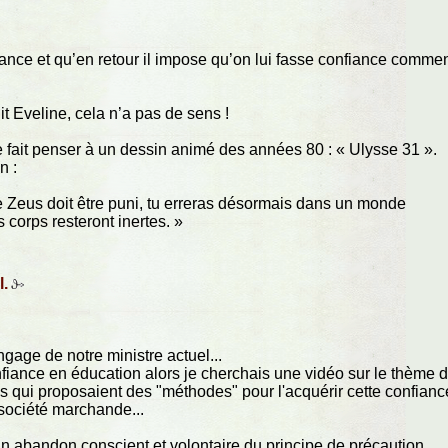
ance et qu’en retour il impose qu’on lui fasse confiance comme
t Eveline, cela n’a pas de sens !
 fait penser à un dessin animé des années 80 : « Ulysse 31 ».
n :
 Zeus doit être puni, tu erreras désormais dans un monde
corps resteront inertes. »
l.
ngage de notre ministre actuel...
onfiance en éducation alors je cherchais une vidéo sur le thème 
nes qui proposaient des "méthodes" pour l'acquérir cette confianc
e société marchande...
 un abandon conscient et volontaire du principe de précaution,