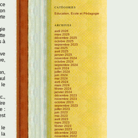
nce
CATÉGORIES
'on
Education, Ecole et Pédagogie
rte
ARCHIVES
gie
avril 2026
tte
mars 2026
décembre 2025
s à
octobre 2025
septembre 2025
mai 2025
avril 2025
ive
janvier 2025
novembre 2024
ve,
octobre 2024
septembre 2024
août 2024
on,
juillet 2024
juin 2024
aul
mai 2024
avril 2024
 le
mars 2024
février 2024
janvier 2024
décembre 2023
c.,
novembre 2023
ire
octobre 2023
septembre 2023
e :
juillet 2023
juin 2023
est
mai 2023
avril 2023
mars 2023
février 2023
 le
janvier 2023
décembre 2022
 la
novembre 2022