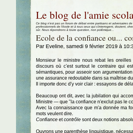
Aller au contenu
|
Aller au menu
|
Aller à la recherche
Le blog de l'amie scola
Ce blog n'est pas un forum de débat entre partisans et adversaires de
professionnels de l'école et à tous ceux qui s'interrogent, doutent, che
sûr. Nous répondrons à toute question, non polémique...
Ecole de la confiance ou... co
Par Eveline, samedi 9 février 2019 à 10
Monsieur le ministre nous rebat les oreille
discours où c'est surtout le contraire qui es
sémantiques, pour asseoir son argumentation e
une assurance redoutable dans sa maîtrise du
Il importe donc d'y voir clair : essayons de dé
Beaucoup ont dit, avec la jubilation qui acc
Ministre — que "la confiance n'exclut pas le co
Avec la connaissance que m'a donnée ma forma
mots veulent dire.
Confiance
et
contrôle
sont deux notions absol
Ouvrons une parenthèse linguistique, nécessair