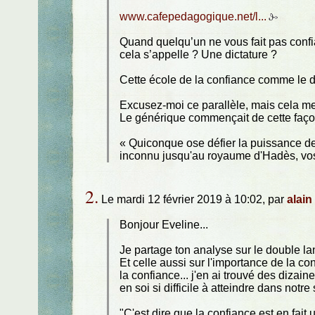
www.cafepedagogique.net/l...
Quand quelqu’un ne vous fait pas confi
cela s’appelle ? Une dictature ?
Cette école de la confiance comme le di
Excusez-moi ce parallèle, mais cela me
Le générique commençait de cette faço
« Quiconque ose défier la puissance de
inconnu jusqu'au royaume d'Hadès, vos 
2.
Le mardi 12 février 2019 à 10:02, par
alain 
Bonjour Eveline...
Je partage ton analyse sur le double la
Et celle aussi sur l'importance de la c
la confiance... j'en ai trouvé des dizai
en soi si difficile à atteindre dans notr
"C'est dire que la confiance est en fait