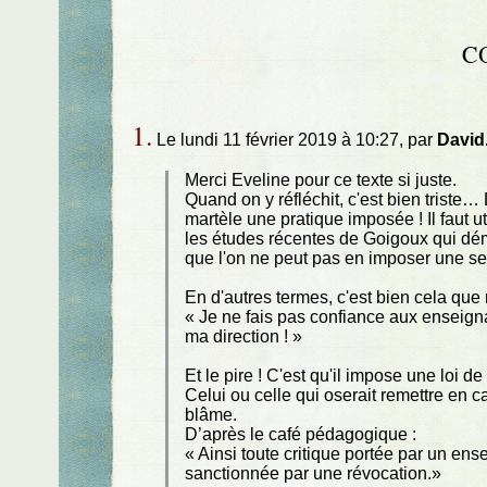
C
1.
Le lundi 11 février 2019 à 10:27, par
David
Merci Eveline pour ce texte si juste.
Quand on y réfléchit, c'est bien triste…
martèle une pratique imposée ! Il faut u
les études récentes de Goigoux qui dé
que l'on ne peut pas en imposer une seu
En d'autres termes, c'est bien cela que n
« Je ne fais pas confiance aux enseigna
ma direction ! »
Et le pire ! C'est qu'il impose une loi de
Celui ou celle qui oserait remettre en 
blâme.
D’après le café pédagogique :
« Ainsi toute critique portée par un ense
sanctionnée par une révocation.»