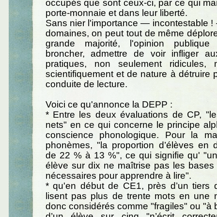
occupés que sont ceux-ci, par ce qui m
porte-monnaie et dans leur liberté.
Sans nier l'importance — incontestable 
domaines, on peut tout de même déplore
grande majorité, l'opinion publique
broncher, admettre de voir infliger a
pratiques, non seulement ridicules,
scientifiquement et de nature à détruire 
conduite de lecture.
Voici ce qu'annonce la DEPP :
* Entre les deux évaluations de CP, "l
nets" en ce qui concerne le principe alp
conscience phonologique. Pour la ma
phonèmes, "la proportion d’élèves en di
de 22 % à 13 %", ce qui signifie qu' "u
élève sur dix ne maîtrise pas les base
nécessaires pour apprendre à lire".
* qu'en début de CE1, près d’un tiers 
lisent pas plus de trente mots en une 
donc considérés comme "fragiles" ou "à b
d’un élève sur cinq "n’écrit correc