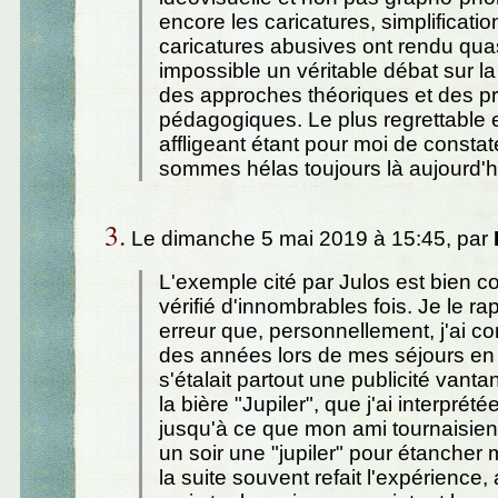
encore les caricatures, simplificatio
caricatures abusives ont rendu qu
impossible un véritable débat sur l
des approches théoriques et des p
pédagogiques. Le plus regrettable e
affligeant étant pour moi de consta
sommes hélas toujours là aujourd'hu
3.
Le dimanche 5 mai 2019 à 15:45, par
L'exemple cité par Julos est bien c
vérifié d'innombrables fois. Je le r
erreur que, personnellement, j'ai 
des années lors de mes séjours en
s'étalait partout une publicité vanta
la bière "Jupiler", que j'ai interprété
jusqu'à ce que mon ami tournaisie
un soir une "jupiler" pour étancher m
la suite souvent refait l'expérience