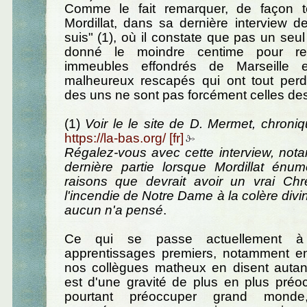
Comme le fait remarquer, de façon te
Mordillat, dans sa dernière interview de
suis" (1), où il constate que pas un seul 
donné le moindre centime pour rec
immeubles effondrés de Marseille e
malheureux rescapés qui ont tout perdu
des uns ne sont pas forcément celles des
(1)
Voir le le site de D. Mermet, chroni
https://la-bas.org/
Régalez-vous avec cette interview, not
dernière partie lorsque Mordillat énum
raisons que devrait avoir un vrai Chré
l'incendie de Notre Dame à la colère divi
aucun n'a pensé
.
Ce qui se passe actuellement à
apprentissages premiers, notamment en
nos collègues matheux en disent autant
est d'une gravité de plus en plus préo
pourtant préoccuper grand monde