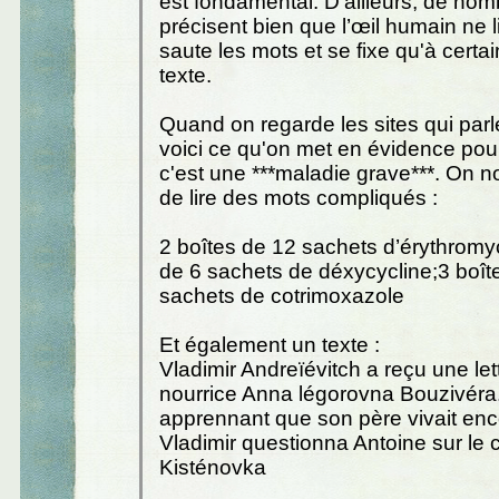
est fondamental. D'ailleurs, de no
précisent bien que l’œil humain ne lit
saute les mots et se fixe qu'à certa
texte.
Quand on regarde les sites qui parl
voici ce qu'on met en évidence pou
c'est une ***maladie grave***. On
de lire des mots compliqués :
2 boîtes de 12 sachets d’érythromy
de 6 sachets de déxycycline;3 boît
sachets de cotrimoxazole
Et également un texte :
Vladimir Andreïévitch a reçu une let
nourrice Anna légorovna Bouzivéra
apprennant que son père vivait encor
Vladimir questionna Antoine sur le
Kisténovka