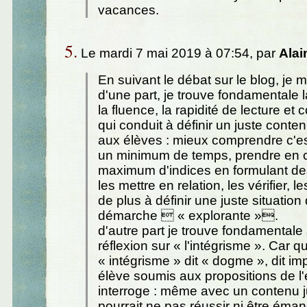
vacances.
5.
Le mardi 7 mai 2019 à 07:54, par
Alai
En suivant le débat sur le blog, je m
d'une part, je trouve fondamentale l
la fluence, la rapidité de lecture e
qui conduit à définir un juste cont
aux élèves : mieux comprendre c'es
un minimum de temps, prendre en 
maximum d'indices en formulant de
les mettre en relation, les vérifier, 
de plus à définir une juste situation d
démarche  « explorante ».
d'autre part je trouve fondamentale 
réflexion sur « l'intégrisme ». Car qui
« intégrisme » dit « dogme », dit imp
élève soumis aux propositions de l'
interroge : même avec un contenu j
pourrait ne pas réussir ni être éma