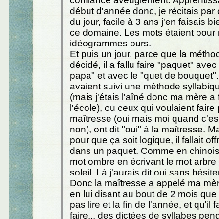
confiance aveuglément. Apprentiss
début d'année donc, je récitais par 
du jour, facile à 3 ans j'en faisais b
ce domaine. Les mots étaient pour
idéogrammes purs.
Et puis un jour, parce que la méthod
décidé, il a fallu faire "paquet" avec
papa" et avec le "quet de bouquet"
avaient suivi une méthode syllabiq
(mais j'étais l'aîné donc ma mère a 
l'école), ou ceux qui voulaient faire p
maîtresse (oui mais moi quand c'est
non), ont dit "oui" à la maîtresse. M
pour que ça soit logique, il fallait off
dans un paquet. Comme en chinois o
mot ombre en écrivant le mot arbre
soleil. Là j'aurais dit oui sans hésiter
Donc la maîtresse a appelé ma mè
en lui disant au bout de 2 mois que 
pas lire et la fin de l'année, et qu'il f
faire... des dictées de syllabes pen