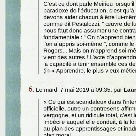
C'est ce dont parle Meirieu lorsqu'il é
paradoxe de l'éducation, c'est qu'à 
devons aider chacun à être lui-même
comme dit Pestalozzi, “ œuvre de lui
nous faut donc assumer une contra
fondamentale : “ On n’apprend bie
l'on a appris soi-même ”, comme le d
Rogers... Mais on n’apprend soi-m
vient des autres ! L’acte d'apprendre
la capacité à tenir ensemble ces d
(in « Apprendre, le plus vieux méti
6.
Le mardi 7 mai 2019 à 09:35, par
Lau
« Ce qui est scandaleux dans l'inter
officielle, outre un contresens affir
vergogne, et un ridicule total, c'est
imbécile auquel elle conduit, à la f
au plan des apprentissages et inad
plan moral.