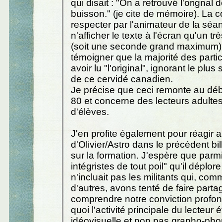
qui disait : "On a retrouvé l'orignal 
buisson." (je cite de mémoire). La 
respecter par l'animateur de la séa
n'afficher le texte à l'écran qu'un tr
(soit une seconde grand maximum)
témoigner que la majorité des partic
avoir lu "l'original", ignorant le plu
de ce cervidé canadien.
Je précise que ceci remonte au dé
80 et concerne des lecteurs adultes
d'élèves.
J'en profite également pour réagir
d'Olivier/Astro dans le précédent bil
sur la formation. J'espère que parmi
intégristes de tout poil" qu'il déplore à
n'incluait pas les militants qui, com
d'autres, avons tenté de faire parta
comprendre notre conviction prof
quoi l'activité principale du lecteur 
idéovisuelle et non pas grapho-pho