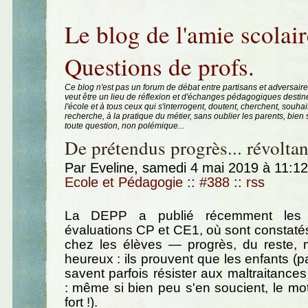
Aller au contenu
|
Aller au menu
|
Aller à la recherche
Le blog de l'amie scolair
Questions de profs.
Ce blog n'est pas un forum de débat entre partisans et adversaire
veut être un lieu de réflexion et d'échanges pédagogiques destin
l'école et à tous ceux qui s'interrogent, doutent, cherchent, souhai
recherche, à la pratique du métier, sans oublier les parents, bie
toute question, non polémique...
De prétendus progrès... révoltan
Par Eveline, samedi 4 mai 2019 à 11:1
Ecole et Pédagogie
::
#388
::
rss
La DEPP a publié récemment les r
évaluations CP et CE1, où sont constaté
chez les élèves — progrès, du reste, m
heureux : ils prouvent que les enfants (p
savent parfois résister aux maltraitances 
: même si bien peu s'en soucient, le mot
fort !).