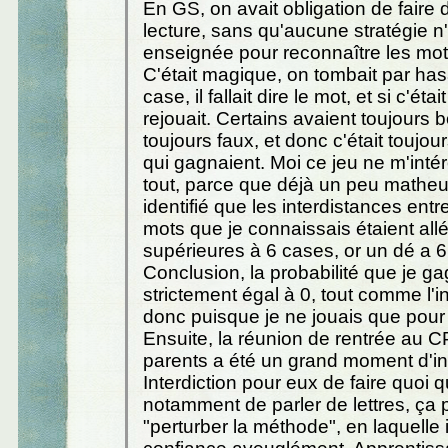
En GS, on avait obligation de faire 
lecture, sans qu'aucune stratégie n'
enseignée pour reconnaître les mot
C'était magique, on tombait par ha
case, il fallait dire le mot, et si c'éta
rejouait. Certains avaient toujours 
toujours faux, et donc c'était toujo
qui gagnaient. Moi ce jeu ne m'inté
tout, parce que déjà un peu matheux
identifié que les interdistances ent
mots que je connaissais étaient al
supérieures à 6 cases, or un dé a 6
Conclusion, la probabilité que je ga
strictement égal à 0, tout comme l'in
donc puisque je ne jouais que pour
Ensuite, la réunion de rentrée au C
parents a été un grand moment d'in
Interdiction pour eux de faire quoi q
notamment de parler de lettres, ça p
"perturber la méthode", en laquelle il 