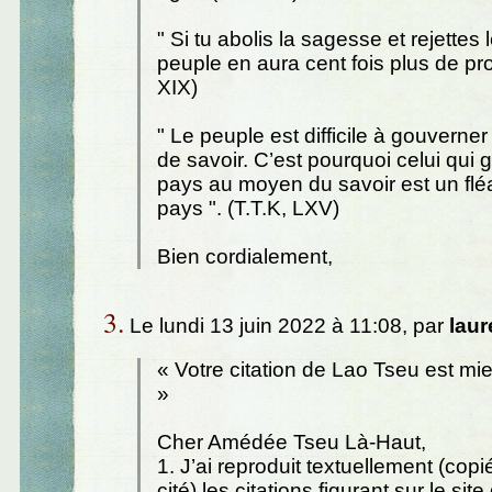
" Si tu abolis la sagesse et rejettes l
peuple en aura cent fois plus de profi
XIX)
" Le peuple est difficile à gouverner
de savoir. C’est pourquoi celui qui
pays au moyen du savoir est un flé
pays ". (T.T.K, LXV)
Bien cordialement,
3.
Le lundi 13 juin 2022 à 11:08, par
laur
« Votre citation de Lao Tseu est mie
»
Cher Amédée Tseu Là-Haut,
1. J’ai reproduit textuellement (copi
cité) les citations figurant sur le site