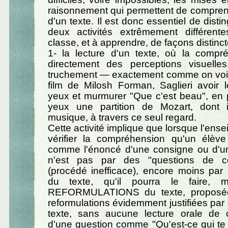
raisonnement qui permettent de compren
d'un texte. Il est donc essentiel de dist
deux activités extrêmement différent
classe, et à apprendre, de façons distinct
1- la lecture d'un texte, où la compré
directement des perceptions visuell
truchement — exactement comme on voit
film de Milosh Forman, Saglieri avoir 
yeux et murmurer "Que c'est beau", en 
yeux une partition de Mozart, dont i
musique, à travers ce seul regard.
Cette activité implique que lorsque l'ens
vérifier la compréhension qu'un élève
comme l'énoncé d'une consigne ou d'u
n'est pas par des "questions de c
(procédé inefficace), encore moins par 
du texte, qu'il pourra le faire, 
REFORMULATIONS du texte, proposées
reformulations évidemment justifiées par
texte, sans aucune lecture orale de ce
d'une question comme "Qu'est-ce qui te