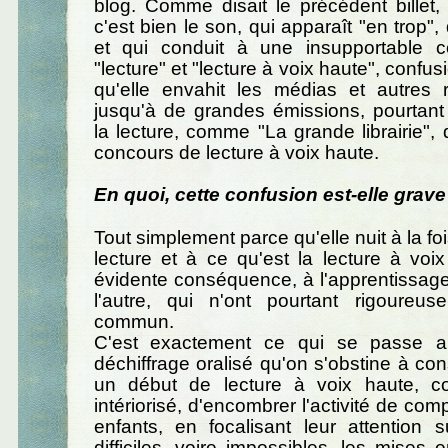
blog. Comme disait le précédent billet,
c'est bien le son, qui apparaît "en trop",
et qui conduit à une insupportable c
"lecture" et "lecture à voix haute", confu
qu'elle envahit les médias et autres 
jusqu'à de grandes émissions, pourtant
la lecture, comme "La grande librairie",
concours de lecture à voix haute.
En quoi, cette confusion est-elle grave
Tout simplement parce qu'elle nuit à la foi
lecture et à ce qu'est la lecture à voix
évidente conséquence, à l'apprentissage
l'autre, qui n'ont pourtant rigoureu
commun.
C'est exactement ce qui se passe au
déchiffrage oralisé qu'on s'obstine à c
un début de lecture à voix haute, c
intériorisé, d'encombrer l'activité de co
enfants, en focalisant leur attention s
difficiles, voire impossibles, les mises e