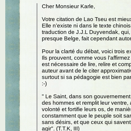
Cher Monsieur Karle,
Votre citation de Lao Tseu est mieu
Elle n’existe ni dans le texte chinois
traduction de J.J.L Duyvendak, qui, s
presque Belge, fait cependant autor
Pour la clarté du débat, voici trois e
Ils prouvent, comme vous l’affirmez 
est nécessaire de lire, relire et co
auteur avant de le citer approximat
surtout si sa pédagogie est bien parti
:-)
" Le Saint, dans son gouvernement,
des hommes et remplit leur ventre, af
volonté et fortifie leurs os, de maniè
constamment que le peuple soit san
sans désirs, et que ceux qui savent
agir". (T.T.K, III)