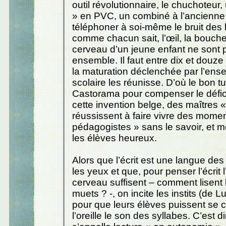
outil révolutionnaire, le chuchoteur
» en PVC, un combiné à l’ancienne
téléphoner à soi-même le bruit des l
comme chacun sait, l’œil, la bouche, l
cerveau d’un jeune enfant ne sont
ensemble. Il faut entre dix et douz
la maturation déclenchée par l’en
scolaire les réunisse. D’où le bon t
Castorama pour compenser le défic
cette invention belge, des maîtres «
réussissent à faire vivre des mome
pédagogistes » sans le savoir, et 
les élèves heureux.
Alors que l’écrit est une langue de
les yeux et que, pour penser l’écrit l’
cerveau suffisent – comment lisent 
muets ? -, on incite les instits (de L
pour que leurs élèves puissent se 
l’oreille le son des syllabes. C’est d