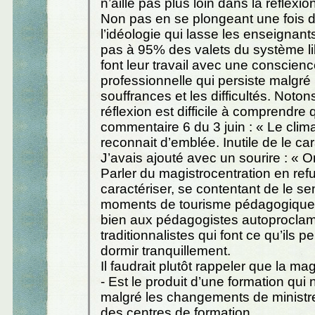
n’aille pas plus loin dans la réflexio
Non pas en se plongeant une fois 
l’idéologie qui lasse les enseignant
pas à 95% des valets du système lib
font leur travail avec une conscien
professionnelle qui persiste malgré 
souffrances et les difficultés. Noton
réflexion est difficile à comprendre q
commentaire 6 du 3 juin : « Le clim
reconnait d’emblée. Inutile de le car
J’avais ajouté avec un sourire : « O
Parler du magistrocentration en ref
caractériser, se contentant de le se
moments de tourisme pédagogique,
bien aux pédagogistes autoprocla
traditionnalistes qui font ce qu’ils p
dormir tranquillement.
Il faudrait plutôt rappeler que la ma
- Est le produit d’une formation qui
malgré les changements de ministr
des centres de formation