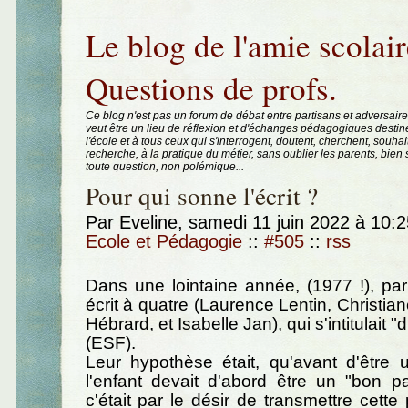
Aller au contenu
|
Aller au menu
|
Aller à la recherche
Le blog de l'amie scolair
Questions de profs.
Ce blog n'est pas un forum de débat entre partisans et adversaire
veut être un lieu de réflexion et d'échanges pédagogiques destin
l'école et à tous ceux qui s'interrogent, doutent, cherchent, souhai
recherche, à la pratique du métier, sans oublier les parents, bie
toute question, non polémique...
Pour qui sonne l'écrit ?
Par Eveline, samedi 11 juin 2022 à 10:
Ecole et Pédagogie
::
#505
::
rss
Dans une lointaine année, (1977 !), pa
écrit à quatre (Laurence Lentin, Christia
Hébrard, et Isabelle Jan), qui s'intitulait "d
(ESF).
Leur hypothèse était, qu'avant d'être 
l'enfant devait d'abord être un "bon pa
c'était par le désir de transmettre cett