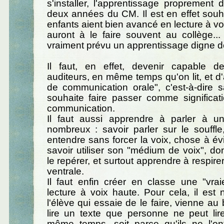
s'installer, l'apprentissage proprement d
deux années du CM. Il est en effet souh
enfants aient bien avancé en lecture à voi
auront à le faire souvent au collège..
vraiment prévu un apprentissage digne d
Il faut, en effet, devenir capable d
auditeurs, en même temps qu'on lit, et d'
de communication orale", c'est-à-dire 
souhaite faire passer comme significat
communication.
Il faut aussi apprendre à parler à u
nombreux : savoir parler sur le souffle
entendre sans forcer la voix, chose à évit
savoir utiliser son "médium de voix", d
le repérer, et surtout apprendre à respirer
ventrale.
Il faut enfin créer en classe une "vrai
lecture à voix haute. Pour cela, il est
l'élève qui essaie de le faire, vienne au 
lire un texte que personne ne peut li
même temps, soit parce qu'ils ne l'ont