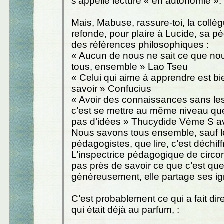
s’appelle lecture « en autonomie ».
Mais, Mabuse, rassure-toi, la collè
refonde, pour plaire à Lucide, sa p
des références philosophiques :
« Aucun de nous ne sait ce que no
tous, ensemble » Lao Tseu
« Celui qui aime à apprendre est bi
savoir » Confucius
« Avoir des connaissances sans les
c’est se mettre au même niveau que
pas d’idées » Thucydide Vème S av
Nous savons tous ensemble, sauf l
pédagogistes, que lire, c’est déchiffr
L’inspectrice pédagogique de circon
pas près de savoir ce que c’est que 
généreusement, elle partage ses i
C’est probablement ce qui a fait di
qui était déjà au parfum, :