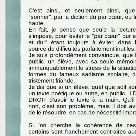
C'est ainsi, et seulement ainsi, que 
"sonner", par la diction du par cœur, ou l
haute.
En fait, je pense que seule la lectur
s'impose, pour éviter le "par cœur" pur e
et dur" étant toujours à éviter, dans
source de difficultés parfaitement inutiles.
Je suis profondément convaincue, que l
public, un élève, avec sa seule mémoir
immanquablement le stress de la situati
formes du fameux sadisme scolaire, do
tristement friande.
Je dis que si un élève, quel que soit son
un texte poétique ou autre, en public, i
DROIT d'avoir le texte à la main. Qu'i
non, c'est son problème, mais il doit a
de le résoudre, en cas de nécessité impr
Si l'on cherche la cohérence de ces
certains sont franchement contraires a