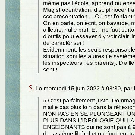
même pas l’école, apprend ou ens
Magistrocentration, disciplinocentra
scolarocentration… Où est l’enfant ?
On en parle, on écrit, on bavarde, m
ailleurs, nulle part. Et il ne faut surt
d’outils pour essayer d’y voir clair. I
de caractériser !
Evidemment, les seuls responsable
situation sont les autres (le système
les inspecteurs, les parents). D’aill
sent !
5.
Le mercredi 15 juin 2022 à 08:30, par
« C’est parfaitement juste. Dommag
n’aille pas plus loin dans la réflexio
NON PAS EN SE PLONGEANT UN
PLUS DANS L’IDEOLOGIE QUI L
ENSEIGNANTS qui ne sont pas à 9
du système libéral et qui font leur t