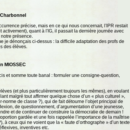
 Charbonnel
ccurrence précise, mais en ce qui nous concernait, l'IPR restait
t activement), quant à l'IG, il passait la dernière journée avec
n notre présence.
ue je dénonçais ci-dessus : la difficile adaptation des profs de
ls des élèves.
in MIOSSEC
is et somme toute banal : formuler une consigne-question,
s élèves (et plus particulièrement toujours les mêmes), en voulant
oulant malgré tout affirmer quelque chose d’un « plus culturel »,
r-norme de classe ?), qui de fait détourne l’objet principal de
 réflexion, de questionnement, d’argumentation d’une jeunesse,
ndre et de continuer de construire la démocratie de demain !
roportion gardée et une fois rappelée l’importance de la maîtrise
, à ceux qui ne voient que la « faute d’orthographe » d’un texte
flexives, inventives etc.