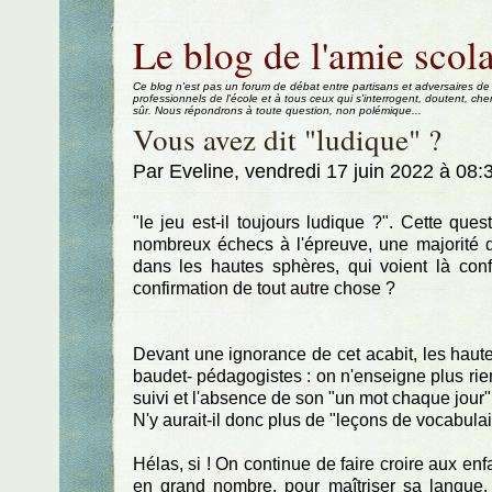
Aller au contenu
|
Aller au menu
|
Aller à la recherche
Le blog de l'amie scola
Ce blog n'est pas un forum de débat entre partisans et adversaires de
professionnels de l'école et à tous ceux qui s'interrogent, doutent, che
sûr. Nous répondrons à toute question, non polémique...
Vous avez dit "ludique" ?
Par Eveline, vendredi 17 juin 2022 à 08
"le jeu est-il toujours ludique ?". Cette que
nombreux échecs à l'épreuve, une majorité 
dans les hautes sphères, qui voient là conf
confirmation de tout autre chose ?
Devant une ignorance de cet acabit, les haute
baudet- pédagogistes : on n'enseigne plus rien
suivi et l'absence de son "un mot chaque jour
N'y aurait-il donc plus de "leçons de vocabulai
Hélas, si ! On continue de faire croire aux enf
en grand nombre, pour maîtriser sa langue, 