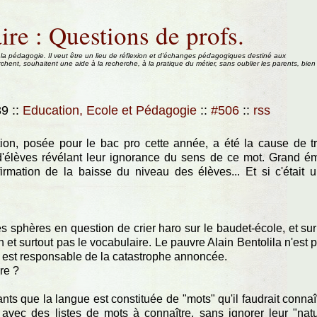
ire : Questions de profs.
 la pédagogie. Il veut être un lieu de réflexion et d'échanges pédagogiques destiné aux
rchent, souhaitent une aide à la recherche, à la pratique du métier, sans oublier les parents, bien
:39
::
Education, Ecole et Pédagogie
::
#506
::
rss
stion, posée pour le bac pro cette année, a été la cause de t
d'élèves révélant leur ignorance du sens de ce mot. Grand é
irmation de la baisse du niveau des élèves... Et si c'était 
s sphères en question de crier haro sur le baudet-école, et sur
 et surtout pas le vocabulaire. Le pauvre Alain Bentolila n'est 
" est responsable de la catastrophe annoncée.
re ?
ants que la langue est constituée de "mots" qu'il faudrait connaî
avec des listes de mots à connaître, sans ignorer leur "nat