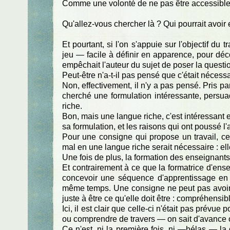
Comme une volonté de ne pas être accessible à
Qu'allez-vous chercher là ? Qui pourrait avoir 
Et pourtant, si l'on s'appuie sur l'objectif du
jeu — facile à définir en apparence, pour décou
empêchait l'auteur du sujet de poser la questio
Peut-être n'a-t-il pas pensé que c'était nécessai
Non, effectivement, il n'y a pas pensé. Pris pa
cherché une formulation intéressante, persua
riche.
Bon, mais une langue riche, c'est intéressant e
sa formulation, et les raisons qui ont poussé l'a
Pour une consigne qui propose un travail, ce
mal en une langue riche serait nécessaire : elle
Une fois de plus, la formation des enseignants a 
Et contrairement à ce que la formatrice d'ens
concevoir une séquence d'apprentissage en 
même temps. Une consigne ne peut pas avoir po
juste à être ce qu'elle doit être : compréhensibl
Ici, il est clair que celle-ci n'était pas prév
ou comprendre de travers — on sait d'avance où
Ce n'est, ni la première fois, ni —hélas — la d