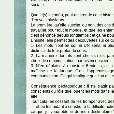
sociale.
Quelle(s) leçon(s), peut-on tirer de cette histoi
J'en vois plusieurs.
La première, qu'elle suscite, ou non, des cris 
travailler pour tout le monde, et que les enfan
c'est dénoncé depuis longtemps ; et ça ne boug
Ensuite, elle permet des découvertes sur ce qu
1- Les mots n'ont en soi, ni UN sens, ni plusi
distincts de leur prétendu sens.
2- La manière dont ils sont choisis n'est ja
choix de communication, parfois inconscient, m
3- N'en déplaise à monsieur Bentolila, ce n
maîtrise de la langue. C'est l'apprentissa
communication. Ce qui implique que l'on ait une
Conséquence pédagogique : Il ne s'agit pas 
conscients du rôle que jouent les mots dans la
elle.
Tout cela, en cessant de les tromper avec des
— et en les aidant à construire la difficile no
ce que je veux obtenir de mon destinataire ?