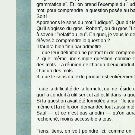
grammaticale". Et l'on prend l'exemple du "ludi
mot, pour comprendre la question posée au ba
Soit !
Apprenons le sens du mot "ludique". Que dit le
Qu'il s'agisse du gros "Robert", ou du gros "L
à savoir : "relatif au jeu". En quoi, je vous le
élèves à comprendre la question ?
Il faudra bien finir par admettre :
1- que leur définition ne permet ni de comprendr
2- que, même une simple question, comme cel
des mots. La réunion de chacun d'eux produit
chacun des mots.
3- que le sens du texte produit est entièremen
Toute la difficulté de la formule, qui ne réside
qui l'a conduit à utiliser cet adjectif dans la qu
Si la question avait été formulée ainsi : "le jeu
même et la réflexion demandée tout aussi intér
Sauf — et ce n'est pas anodin — qu'on aurait é
recherché, moins accessible à tous.
Tiens, tiens, on voit poindre ici, comme un 