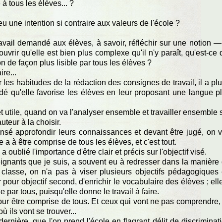
 tous les élèves... ?
eu une intention si contraire aux valeurs de l'école ?
 travail demandé aux élèves, à savoir, réfléchir sur une notion —
vrir qu'elle est bien plus complexe qu'il n'y paraît, qu'est-ce 
n de façon plus lisible par tous les élèves ?
re...
r les habitudes de la rédaction des consignes de travail, il a plu
dé qu'elle favorise les élèves en leur proposant une langue p
t utile, quand on va l'analyser ensemble et travailler ensemble 
uteur à la choisir.
nsé approfondir leurs connaissances et devant être jugé, on v
 a à être comprise de tous les élèves, et c'est tout.
oublié l'importance d'être clair et précis sur l'objectif visé.
eignants que je suis, a souvent eu à redresser dans la manière
classe, on n'a pas à viser plusieurs objectifs pédagogiques
ur objectif second, d'enrichir le vocabulaire des élèves ; ell
e par tous, puisqu'elle donne le travail à faire.
ue pour être comprise de tous. Et ceux qui vont ne pas comprendre
 ils vont se trouver...
ernière, que l'on prend l'école en flagrant délit de discriminat