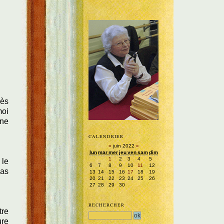
rès
moi
une
CALENDRIER
«
juin 2022
»
lun
mar
mer
jeu
ven
sam
dim
1
2
3
4
5
 le
6
7
8
9
10
11
12
pas
13
14
15
16
17
18
19
20
21
22
23
24
25
26
27
28
29
30
RECHERCHER
tre
ure