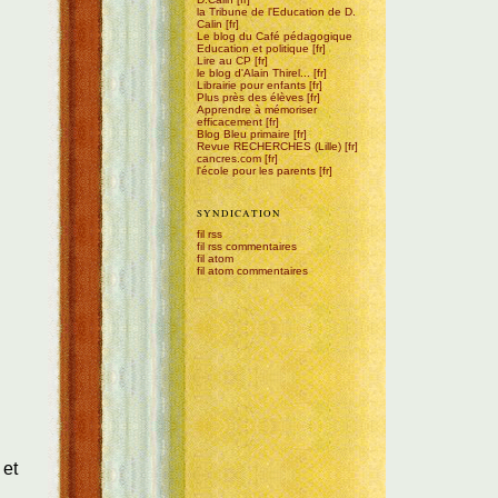
la Tribune de l'Education de D.
Calin
Le blog du Café pédagogique
Education et politique
Lire au CP
le blog d'Alain Thirel...
Librairie pour enfants
Plus près des élèves
Apprendre à mémoriser
efficacement
Blog Bleu primaire
Revue RECHERCHES (Lille)
cancres.com
l'école pour les parents
SYNDICATION
fil rss
fil rss commentaires
fil atom
fil atom commentaires
 et