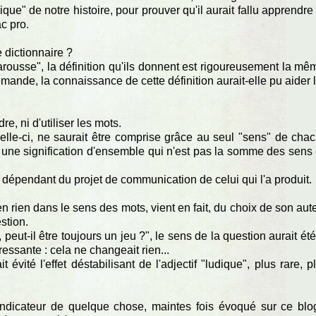
que" de notre histoire, pour prouver qu'il aurait fallu apprendre
c pro.
 dictionnaire ?
arousse", la définition qu'ils donnent est rigoureusement la mê
 demande, la connaissance de cette définition aurait-elle pu aider 
e, ni d'utiliser les mots.
le-ci, ne saurait être comprise grâce au seul "sens" de cha
 une signification d'ensemble qui n'est pas la somme des sens
t dépendant du projet de communication de celui qui l'a produit.
 en rien dans le sens des mots, vient en fait, du choix de son aut
estion.
, peut-il être toujours un jeu ?", le sens de la question aurait été
essante : cela ne changeait rien...
vité l'effet déstabilisant de l'adjectif "ludique", plus rare, p
indicateur de quelque chose, maintes fois évoqué sur ce blog