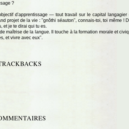
ssage ?
bjectif d'apprentissage — tout travail sur le capital langagier
and projet de la vie : "gnôthi séauton", connais-toi, toi même ! D
t je te dirai qui tu es.
s de maîtrise de la langue. Il touche à la formation morale et civi
s, et vivre avec eux".
TRACKBACKS
OMMENTAIRES