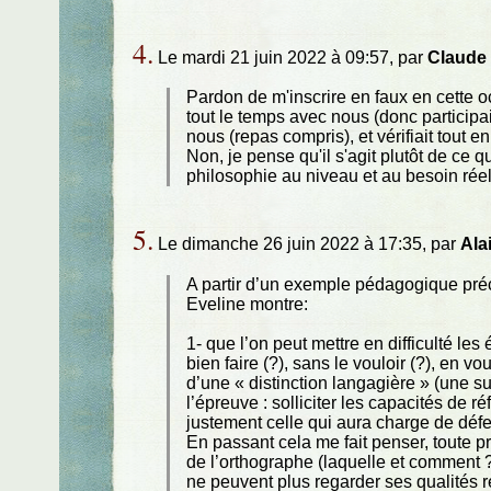
4.
Le mardi 21 juin 2022 à 09:57, par
Claude
Pardon de m'inscrire en faux en cette o
tout le temps avec nous (donc participai
nous (repas compris), et vérifiait tout e
Non, je pense qu'il s'agit plutôt de ce q
philosophie au niveau et au besoin rée
5.
Le dimanche 26 juin 2022 à 17:35, par
Ala
A partir d’un exemple pédagogique préc
Eveline montre:
1- que l’on peut mettre en difficulté le
bien faire (?), sans le vouloir (?), en v
d’une « distinction langagière » (une su
l’épreuve : solliciter les capacités de
justement celle qui aura charge de défe
En passant cela me fait penser, toute p
de l’orthographe (laquelle et comment ?)
ne peuvent plus regarder ses qualités ré