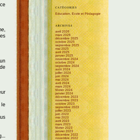
 ce
CATÉGORIES
Education, Ecole et Pédagogie
ARCHIVES
me,
avril 2026
les
mars 2026
décembre 2025
octobre 2025
septembre 2025
mai 2025
avril 2025
janvier 2025
novembre 2024
cun
octobre 2024
septembre 2024
 de
août 2024
juillet 2024
juin 2024
mai 2024
avril 2024
mars 2024
février 2024
eur
janvier 2024
décembre 2023
novembre 2023
 le
octobre 2023
septembre 2023
juillet 2023
juin 2023
lus
mai 2023
avril 2023
mars 2023
février 2023
janvier 2023
décembre 2022
...
novembre 2022