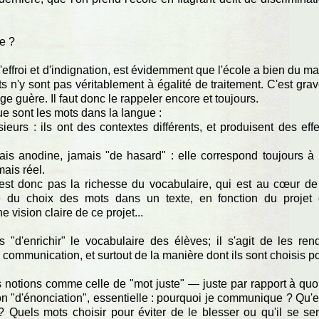
re ?
d'effroi et d'indignation, est évidemment que l'école a bien du ma
ts n'y sont pas véritablement à égalité de traitement. C'est grav
e guère. Il faut donc le rappeler encore et toujours.
e sont les mots dans la langue :
eurs : ils ont des contextes différents, et produisent des effe
mais anodine, jamais "de hasard" : elle correspond toujours à
ais réel.
'est donc pas la richesse du vocabulaire, qui est au cœur de
ge du choix des mots dans un texte, en fonction du projet
 vision claire de ce projet...
"d'enrichir" le vocabulaire des élèves; il s'agit de les ren
 communication, et surtout de la manière dont ils sont choisis p
 notions comme celle de "mot juste" — juste par rapport à quo
tion "d'énonciation", essentielle : pourquoi je communique ? Qu'e
 Quels mots choisir pour éviter de le blesser ou qu'il se se