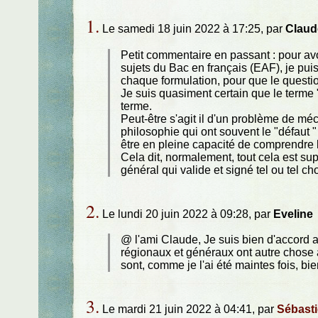
1.
Le samedi 18 juin 2022 à 17:25, par
Claud
Petit commentaire en passant : pour avo
sujets du Bac en français (EAF), je pu
chaque formulation, pour que le questi
Je suis quasiment certain que le terme 
terme.
Peut-être s'agit il d'un problème de mé
philosophie qui ont souvent le "défaut
être en pleine capacité de comprendre l
Cela dit, normalement, tout cela est sup
général qui valide et signé tel ou tel cho
2.
Le lundi 20 juin 2022 à 09:28, par
Eveline
@ l'ami Claude, Je suis bien d'accord 
régionaux et généraux ont autre chose à
sont, comme je l'ai été maintes fois, bie
3.
Le mardi 21 juin 2022 à 04:41, par
Sébast