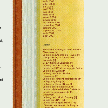
août 2008
juillet 2008
juin 2008
mai 2008
avril 2008
mars 2008
février 2008
janvier 2008
décembre 2007
novembre 2007
e
octobre 2007
septembre 2007
août 2007
juillet 2007
t,
LIENS
Enseigner le français avec Eveline
Charmeux
Le blog des Agoras du Revest
Groupe Français d'Education
Nouvelle
GFEN Secteur Langues
Le blog de J. F. Launay
al
Le site de l'ICEM, pédagogie Freinet
Le blog de Lubin
Le blog de Chris : Prof en
campagne
Le blog de Vincent Jarousseau
nt
Le bigbang blog
Le blog de Daniel Rome
Le blog du Petit Docteur
Le site médiéval d'Alain Galoin
Le site pédagogique de M.
Debray
Le blog de Ludovic Bourely
Le site du CRAP
Le site de Philippe Meirieu
L'écume des heures : le blog de
D.Calin