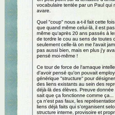
vocabulaire tentée par un Paul qui n
avare.
Quel "coup" nous a-t-il fait cette foi
que quand même celui-là, il est pas 
même qu'après 20 ans passés à les 
de tordre le cou au sens de toutes
seulement celle-là on me l'avait jama
pas aussi bien, mais en plus j'y ava
pensé moi-même !
Ce tour de force de l'arnaque intelle
d'avoir pensé qu'on pouvait employ
générique "structure" pour désigne
des liens existants au sein des rep
déjà-là des élèves. Preuve donnée m
sait que ça fonctionne comme ça... 
ça n'est pas faux, les représentati
liens déjà faits qui s'organisent sel
structure interne, provisoire et pro