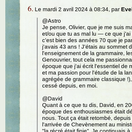
6.
Le mardi 2 avril 2024 à 08:34, par
Eve
@Astro
Je pense, Olivier, que je me suis 
et/ou que tu as mal lu — ce que j'ai 
c'est bien des années 70 que je par
j'avais 43 ans ! J'étais au sommet 
l'enseignement de la grammaire, le
Genouvrier, tout cela me passionnait
époque que j'ai écrit l'essentiel de
et ma passion pour l'étude de la lan
agrégée de grammaire classique !),
cessé depuis, en moi.
@David
Quant à ce que tu dis, David, en 20
époque des enthousiasmes était déj
nous. Tout ça était retombé, depui
l'arrivée de Chevènement au minist
"la récré était finie". Je continuais à 