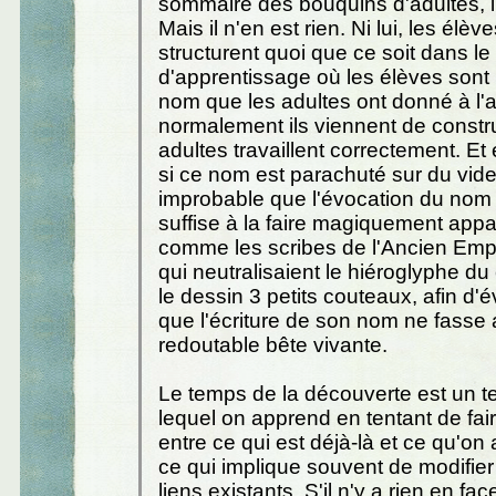
sommaire des bouquins d'adultes, il 
Mais il n'en est rien. Ni lui, les élèv
structurent quoi que ce soit dans l
d'apprentissage où les élèves sont
nom que les adultes ont donné à l'
normalement ils viennent de construi
adultes travaillent correctement. E
si ce nom est parachuté sur du vide
improbable que l'évocation du nom
suffise à la faire magiquement appa
comme les scribes de l'Ancien Emp
qui neutralisaient le hiéroglyphe du
le dessin 3 petits couteaux, afin d'év
que l'écriture de son nom ne fasse 
redoutable bête vivante.
Le temps de la découverte est un 
lequel on apprend en tentant de fair
entre ce qui est déjà-là et ce qu'on
ce qui implique souvent de modifier
liens existants. S'il n'y a rien en fac