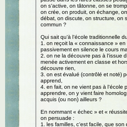
on s’active, on tâtonne, on se tromp
on crée, on produit, on échange, o
débat, on discute, on structure, on 
commun ?
Qui sait qu’à l’école traditionnelle du 
1. on reçoit la « connaissance » en
passivement en silence le cours mag
2. on ne la découvre pas à l’issue 
menée activement en classe et hor
découvre rien,
3. on est évalué (contrôlé et noté)
apprend,
4. en fait, on ne vient pas à l’école 
apprendre, on y vient faire homolog
acquis (ou non) ailleurs ?
En nommant « échec » et « réussite »
on persuade :
1. les familles, c’est facile, que son