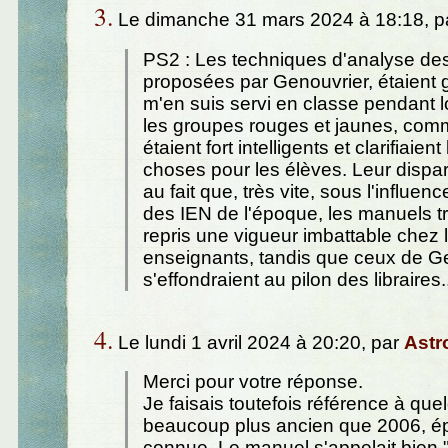
3.
Le dimanche 31 mars 2024 à 18:18, p
PS2 : Les techniques d'analyse de
proposées par Genouvrier, étaient 
m'en suis servi en classe pendant 
les groupes rouges et jaunes, com
étaient fort intelligents et clarifiaient
choses pour les élèves. Leur dispar
au fait que, très vite, sous l'influe
des IEN de l'époque, les manuels tr
repris une vigueur imbattable chez 
enseignants, tandis que ceux de G
s'effondraient au pilon des libraires.
4.
Le lundi 1 avril 2024 à 20:20, par
Astr
Merci pour votre réponse.
Je faisais toutefois référence à qu
beaucoup plus ancien que 2006, ép
connue. Le manuel s'appelait bien