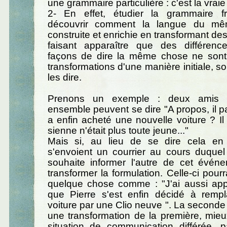
une grammaire particulière : c'est la vrai
2- En effet, étudier la grammaire fr
découvrir comment la langue du mê
construite et enrichie en transformant de
faisant apparaître que des différen
façons de dire la même chose ne sont 
transformations d'une manière initiale, s
les dire.
Prenons un exemple : deux amis q
ensemble peuvent se dire "A propos, il pa
a enfin acheté une nouvelle voiture ? Il 
sienne n'était plus toute jeune..."
Mais si, au lieu de se dire cela en 
s'envoient un courrier au cours duquel
souhaite informer l'autre de cet événe
transformer la formulation. Celle-ci pour
quelque chose comme : "J'ai aussi ap
que Pierre s'est enfin décidé à rempla
voiture par une Clio neuve ". La seconde 
une transformation de la première, mie
situation de communication différée, 