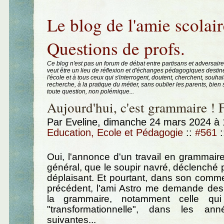
Aller au contenu
|
Aller au menu
|
Aller à la recherche
Le blog de l'amie scolair
Questions de profs.
Ce blog n'est pas un forum de débat entre partisans et adversaire
veut être un lieu de réflexion et d'échanges pédagogiques destin
l'école et à tous ceux qui s'interrogent, doutent, cherchent, souhai
recherche, à la pratique du métier, sans oublier les parents, bie
toute question, non polémique...
Aujourd'hui, c'est grammaire ! Fl
Par Eveline, dimanche 24 mars 2024 à
Education, Ecole et Pédagogie
::
#561
:
Oui, l'annonce d'un travail en grammair
général, que le soupir navré, déclenché p
déplaisant. Et pourtant, dans son commen
précédent, l'ami Astro me demande des 
la grammaire, notamment celle qu
"transformationnelle", dans les a
suivantes...