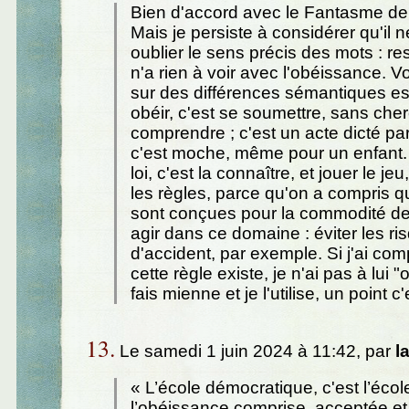
Bien d'accord avec le Fantasme de
Mais je persiste à considérer qu'il n
oublier le sens précis des mots : res
n'a rien à voir avec l'obéissance. Vou
sur des différences sémantiques ess
obéir, c'est se soumettre, sans che
comprendre ; c'est un acte dicté par
c'est moche, même pour un enfant.
loi, c'est la connaître, et jouer le je
les règles, parce qu'on a compris q
sont conçues pour la commodité de
agir dans ce domaine : éviter les ri
d'accident, par exemple. Si j'ai com
cette règle existe, je n'ai pas à lui "o
fais mienne et je l'utilise, un point c'
13.
Le samedi 1 juin 2024 à 11:42, par
l
« L’école démocratique, c'est l’écol
l’obéissance comprise, acceptée et