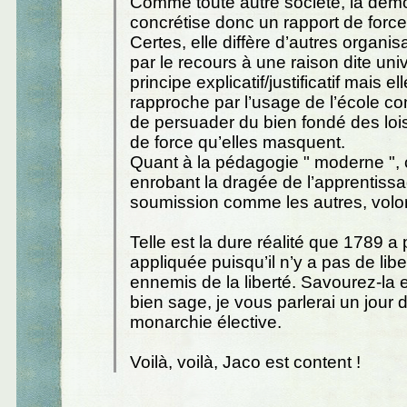
Comme toute autre société, la démo
concrétise donc un rapport de force 
Certes, elle diffère d’autres organis
par le recours à une raison dite un
principe explicatif/justificatif mais el
rapproche par l’usage de l’école
de persuader du bien fondé des lois
de force qu’elles masquent.
Quant à la pédagogie " moderne ", c
enrobant la dragée de l’apprentiss
soumission comme les autres, volon
Telle est la dure réalité que 1789 a
appliquée puisqu’il n’y a pas de libe
ennemis de la liberté. Savourez-la e
bien sage, je vous parlerai un jour 
monarchie élective.
Voilà, voilà, Jaco est content !