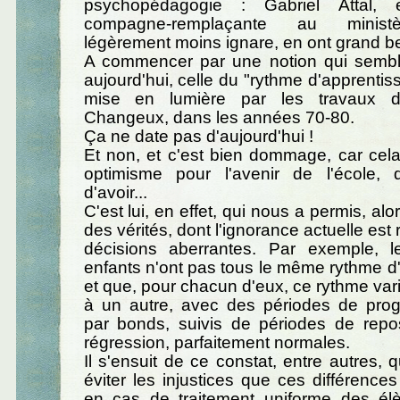
psychopédagogie : Gabriel Attal
compagne-remplaçante au minist
légèrement moins ignare, en ont grand b
A commencer par une notion qui sembl
aujourd'hui, celle du "rythme d'apprentis
mise en lumière par les travaux d
Changeux, dans les années 70-80.
Ça ne date pas d'aujourd'hui !
Et non, et c'est bien dommage, car cela
optimisme pour l'avenir de l'école, 
d'avoir...
C'est lui, en effet, qui nous a permis, alo
des vérités, dont l'ignorance actuelle es
décisions aberrantes. Par exemple, l
enfants n'ont pas tous le même rythme d
et que, pour chacun d'eux, ce rythme va
à un autre, avec des périodes de prog
par bonds, suivis de périodes de re
régression, parfaitement normales.
Il s'ensuit de ce constat, entre autres, q
éviter les injustices que ces différences
en cas de traitement uniforme des élè