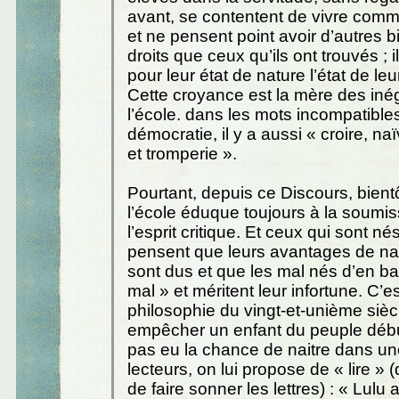
avant, se contentent de vivre comm
et ne pensent point avoir d’autres b
droits que ceux qu’ils ont trouvés ; 
pour leur état de nature l’état de le
Cette croyance est la mère des inég
l’école. dans les mots incompatible
démocratie, il y a aussi « croire, naï
et tromperie ».
Pourtant, depuis ce Discours, bientô
l’école éduque toujours à la soumis
l’esprit critique. Et ceux qui sont n
pensent que leurs avantages de na
sont dus et que les mal nés d’en bas
mal » et méritent leur infortune. C’es
philosophie du vingt-et-unième siècl
empêcher un enfant du peuple débu
pas eu la chance de naitre dans un
lecteurs, on lui propose de « lire » (
de faire sonner les lettres) : « Lulu a l