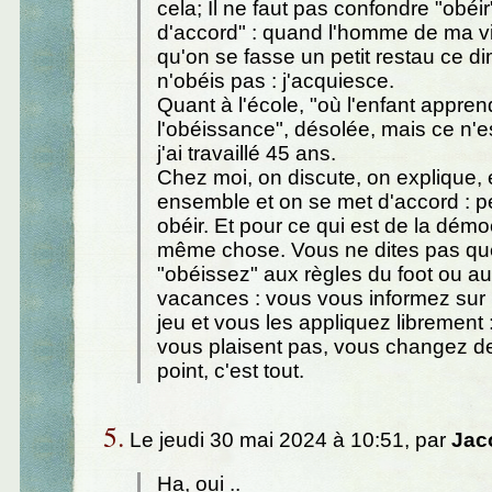
cela; Il ne faut pas confondre "obéir"
d'accord" : quand l'homme de ma v
qu'on se fasse un petit restau ce d
n'obéis pas : j'acquiesce.
Quant à l'école, "où l'enfant appren
l'obéissance", désolée, mais ce n'e
j'ai travaillé 45 ans.
Chez moi, on discute, on explique, e
ensemble et on se met d'accord : p
obéir. Et pour ce qui est de la démoc
même chose. Vous ne dites pas qu
"obéissez" aux règles du foot ou a
vacances : vous vous informez sur 
jeu et vous les appliquez librement :
vous plaisent pas, vous changez de
point, c'est tout.
5.
Le jeudi 30 mai 2024 à 10:51, par
Jac
Ha, oui ..