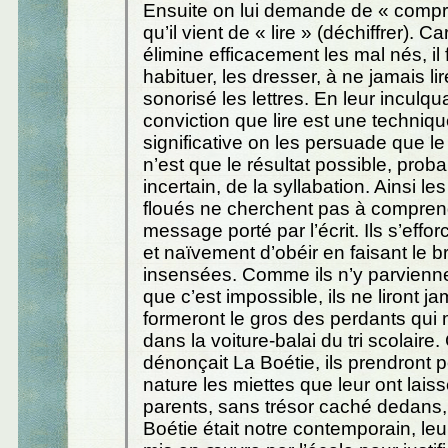
Ensuite on lui demande de « compr
qu’il vient de « lire » (déchiffrer). Ca
élimine efficacement les mal nés, il 
habituer, les dresser, à ne jamais li
sonorisé les lettres. En leur inculqu
conviction que lire est une techniq
significative on les persuade que l
n’est que le résultat possible, prob
incertain, de la syllabation. Ainsi l
floués ne cherchent pas à compren
message porté par l’écrit. Ils s’effo
et naïvement d’obéir en faisant le br
insensées. Comme ils n’y parvienn
que c’est impossible, ils ne liront ja
formeront le gros des perdants qui
dans la voiture-balai du tri scolair
dénonçait La Boétie, ils prendront p
nature les miettes que leur ont lais
parents, sans trésor caché dedans, 
Boétie était notre contemporain, le