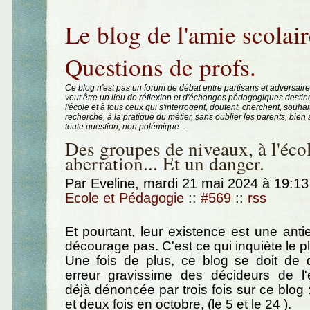
Aller au contenu
|
Aller au menu
|
Aller à la recherche
Le blog de l'amie scolair
Questions de profs.
Ce blog n'est pas un forum de débat entre partisans et adversaire
veut être un lieu de réflexion et d'échanges pédagogiques destin
l'école et à tous ceux qui s'interrogent, doutent, cherchent, souhai
recherche, à la pratique du métier, sans oublier les parents, bie
toute question, non polémique...
Des groupes de niveaux, à l'éco
aberration... Et un danger.
Par Eveline, mardi 21 mai 2024 à 19:1
Ecole et Pédagogie
::
#569
::
rss
Et pourtant, leur existence est une ant
décourage pas. C'est ce qui inquiète le p
Une fois de plus, ce blog se doit de 
erreur gravissime des décideurs de l'é
déjà dénoncée par trois fois sur ce blog 
et deux fois en octobre, (le 5 et le 24 ).