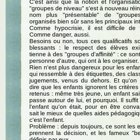
C'est ainsi que la notion et l'organisa
"groupes de niveau" s'est à nouveau réins
nom plus "présentable" de "groupe
organisés bien sûr sans les principaux in
Comme hypocrisie, il est difficile de 
Comme danger, aussi.
Besoins ou non, tous ces qualificatifs s
blessants : le respect des élèves ex
tienne à des "groupes d'affinité" : ce sont
personne d'autre, qui ont à les organiser.
Rien n'est plus dangereux pour les enfan
qui ressemble à des étiquettes, des cla
jugements, venus du dehors. Et qu'on
dire que les enfants ignorent les critère
retenus : même très jeune, un enfant sait
passe autour de lui, et pourquoi. Il suffi
l'enfant qu'on était, pour en être conva
sait le mieux de quelles aides pédagogiqu
c'est l'enfant.
Problème : depuis toujours, ce sont les 
prennent la décision, et les fameux "b
définis par eux.