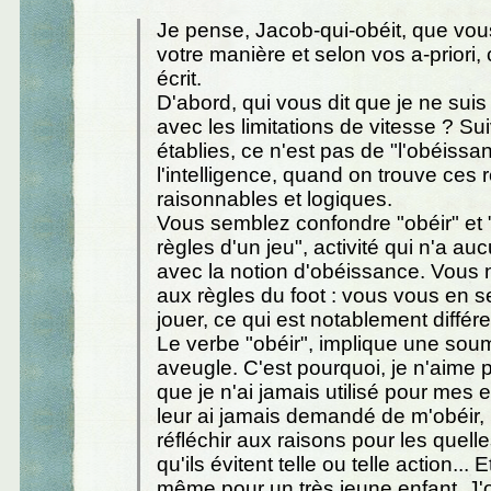
Je pense, Jacob-qui-obéit, que vous
votre manière et selon vos a-priori, 
écrit.
D'abord, qui vous dit que je ne sui
avec les limitations de vitesse ? Su
établies, ce n'est pas de "l'obéissan
l'intelligence, quand on trouve ces 
raisonnables et logiques.
Vous semblez confondre "obéir" et 
règles d'un jeu", activité qui n'a au
avec la notion d'obéissance. Vous 
aux règles du foot : vous vous en s
jouer, ce qui est notablement différe
Le verbe "obéir", implique une sou
aveugle. C'est pourquoi, je n'aime 
que je n'ai jamais utilisé pour mes e
leur ai jamais demandé de m'obéir,
réfléchir aux raisons pour les quell
qu'ils évitent telle ou telle action...
même pour un très jeune enfant. 