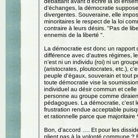
débattant avant d’écrire la loi ense
d’échanges, la démocratie suppose
divergentes. Souveraine, elle impo
minoritaires le respect de la loi com
contraire à leurs désirs. "Pas de lib
ennemis de la liberté ".
La démocratie est donc un rapport 
différence avec d’autres régimes, l
n’est ni un individu (roi) ni un group
(aristocrates, ploutocrates, etc.), c’e
peuple d'égaux, souverain et tout pu
toute démocratie vise la soumission
individuel au désir commun et celle
personne au groupe comme diraien
pédagogues. La démocratie, c’est le
frustration rendue acceptable puisq
et rationnelle parce que majoritaire *
Bon, d’accord …. Et pour les dissid
plient pas à la volonté commune ? E