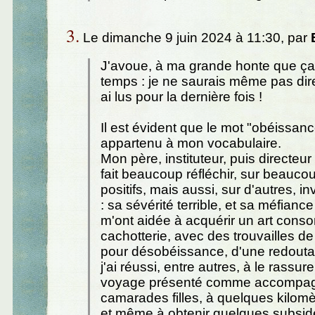
3.
Le dimanche 9 juin 2024 à 11:30, par
J'avoue, à ma grande honte que ça 
temps : je ne saurais même pas dir
ai lus pour la dernière fois !
Il est évident que le mot "obéissanc
appartenu à mon vocabulaire.
Mon père, instituteur, puis directeur
fait beaucoup réfléchir, sur beauco
positifs, mais aussi, sur d'autres, i
: sa sévérité terrible, et sa méfian
m'ont aidée à acquérir un art cons
cachotterie, avec des trouvailles 
pour désobéissance, d'une redoutabl
j'ai réussi, entre autres, à le rassur
voyage présenté comme accompa
camarades filles, à quelques kilomè
et même à obtenir quelques subsid