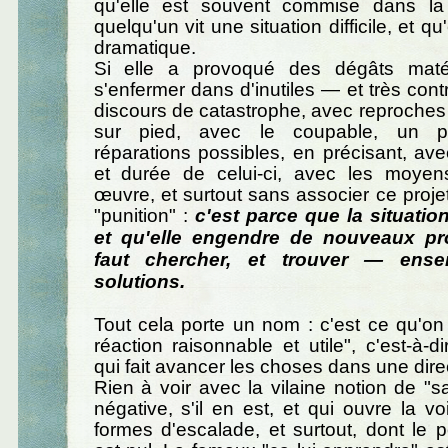
qu'elle est souvent commise dans la
quelqu'un vit une situation difficile, et qu
dramatique.
Si elle a provoqué des dégâts matér
s'enfermer dans d'inutiles — et très cont
discours de catastrophe, avec reproches à
sur pied, avec le coupable, un 
réparations possibles, en précisant, avec
et durée de celui-ci, avec les moye
œuvre, et surtout sans associer ce projet
"punition" :
c'est parce que la situatio
et qu'elle engendre de nouveaux pro
faut chercher, et trouver — en
solutions.
Tout cela porte un nom : c'est ce qu'o
réaction raisonnable et utile", c'est-à-d
qui fait avancer les choses dans une direc
Rien à voir avec la vilaine notion de "sa
négative, s'il en est, et qui ouvre la vo
formes d'escalade, et surtout, dont le p