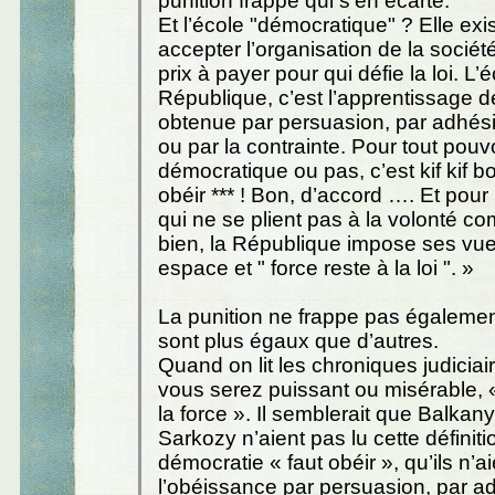
punition frappe qui s’en écarte.
Et l’école "démocratique" ? Elle exis
accepter l’organisation de la société 
prix à payer pour qui défie la loi. L’
République, c’est l’apprentissage d
obtenue par persuasion, par adhési
ou par la contrainte. Pour tout pouvo
démocratique ou pas, c’est kif kif bo
obéir *** ! Bon, d’accord …. Et pour
qui ne se plient pas à la volonté 
bien, la République impose ses vu
espace et " force reste à la loi ". »
La punition ne frappe pas égalemen
sont plus égaux que d’autres.
Quand on lit les chroniques judiciai
vous serez puissant ou misérable, « 
la force ». Il semblerait que Balkany,
Sarkozy n’aient pas lu cette définiti
démocratie « faut obéir », qu’ils n’a
l’obéissance par persuasion, par a