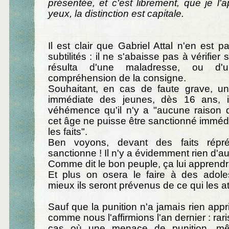
présentée, et c'est librement, que je l'
yeux, la distinction est capitale.
Il est clair que Gabriel Attal n'en est 
subtilités : il ne s'abaisse pas à vérifier s
résulta d'une maladresse, ou d'
compréhension de la consigne.
Souhaitant, en cas de faute grave, u
immédiate des jeunes, dès 16 ans, i
véhémence qu'il n'y a "aucune raison 
cet âge ne puisse être sanctionné immé
les faits".
Ben voyons, devant des faits répré
sanctionne ! Il n'y a évidemment rien d'aut
Comme dit le bon peuple, ça lui apprendr
Et plus on osera le faire à des adole
mieux ils seront prévenus de ce qui les at
Sauf que la punition n'a jamais rien appr
comme nous l'affirmions l'an dernier : rar
cas où une menace de punition, mêm