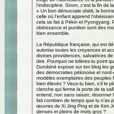
l’indiscipliné. Sinon, c’est la fin de 
« Un bon démocrate obéit, la bonne
celle où l’enfant apprend l’obéiss
cela se fait à Pékin et Pyongyang. 
obéissance et punition sont des mot
bien ensemble.
La République française, qui est d
autorise toutes les croyances et acc
divines providences, salvatrices de 
dire. Pourquoi ne tolères-tu point 
Durobiné expose sur ton blog les g
des démocraties pékinoise et nord
modèles exemplaires des peuples 
bien élevés ? Veux-tu bien, s’il te pla
clenche qui ferme la porte de ta sall
entend, non sans raison, résonner l’
fait combien de temps que tu n’as p
œuvres de Xi Jing Ping et de Kim J
denses et pleins de mots gros ?