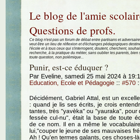
Aller au contenu
|
Aller au menu
|
Aller à la recherche
Le blog de l'amie scolair
Questions de profs.
Ce blog n'est pas un forum de débat entre partisans et adversaire
veut être un lieu de réflexion et d'échanges pédagogiques destin
l'école et à tous ceux qui s'interrogent, doutent, cherchent, souhai
recherche, à la pratique du métier, sans oublier les parents, bie
toute question, non polémique...
Punir, est-ce éduquer ?
Par Eveline, samedi 25 mai 2024 à 19:
Education, Ecole et Pédagogie
::
#570
:
Décidément, Gabriel Attal, est un excelle
: quand je lis ses écrits, je crois enten
tantes, très "yavèka" ou "yauraka", pour
fessée cul-nu", était la base de toute é
de ce nom. Il en a même le vocabulaire :
lui,"couper le jeune de ses mauvaises fré
Ah ! Qu'en termes galants, ces choses-là 