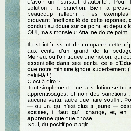
d'avoir un "sursaut d'autorité". Pour 
solution : la sanction. Bien la preuve
beaucoup réfléchi : les exemples 
prouvant l'inefficacité de cette réponse, d
conduit au doute sur ce point, et depuis 
OUI, mais monsieur Attal ne doute point.
Il est intéressant de comparer cette répo
aux écrits d'un grand de la pédago
Meirieu, où l'on trouve une notion, qui o
essentielle dans ses écrits, celle d'Educ
que notre ministre ignore superbement (i
celui-là !!).
C'est à dire ?
Tout simplement, que la solution se tro
apprentissages, et non des sanctions : 
aucune vertu, autre que faire souffrir. P
— ou un, qui n'est plus si jeune — ces
sottises, il faut qu'il change, et, en pa
apprenne
quelque chose.
Seul, du positif peut agir.