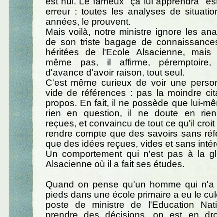
est nul. Le fameux "ça lui apprendra" es
erreur : toutes les analyses de situati
années, le prouvent.
Mais voilà, notre ministre ignore les an
de son triste bagage de connaissances 
héritées de l'Ecole Alsacienne, mais 
même pas, il affirme, péremptoire,
d'avance d'avoir raison, tout seul.
C'est même curieux de voir une perso
vide de références : pas la moindre ci
propos. En fait, il ne possède que lui-mê
rien en question, il ne doute en rien,
reçues, et convaincu de tout ce qu'il croit
rendre compte que des savoirs sans réf
que des idées reçues, vides et sans intér
Un comportement qui n'est pas à la glo
Alsacienne où il a fait ses études.
Quand on pense qu'un homme qui n'a 
pieds dans une école primaire a eu le cul
poste de ministre de l'Education Nat
prendre des décisions, on est en dro