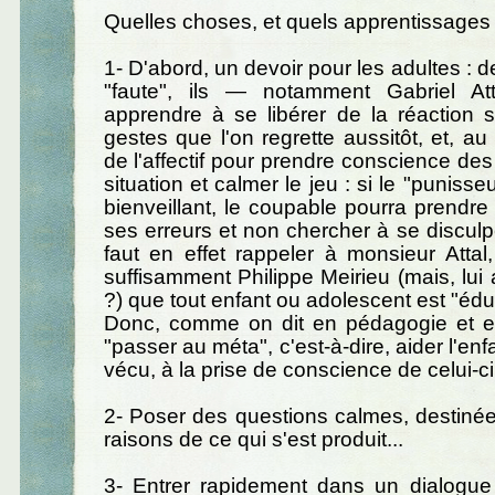
Quelles choses, et quels apprentissages
1- D'abord, un devoir pour les adultes : 
"faute", ils — notamment Gabriel At
apprendre à se libérer de la réaction 
gestes que l'on regrette aussitôt, et, au p
de l'affectif pour prendre conscience de
situation et calmer le jeu : si le "punisse
bienveillant, le coupable pourra prendr
ses erreurs et non chercher à se disculper
faut en effet rappeler à monsieur Attal,
suffisamment Philippe Meirieu (mais, lui arr
?) que tout enfant ou adolescent est "édu
Donc, comme on dit en pédagogie et e
"passer au méta", c'est-à-dire, aider l'en
vécu, à la prise de conscience de celui-ci
2- Poser des questions calmes, destinées 
raisons de ce qui s'est produit...
3- Entrer rapidement dans un dialogue