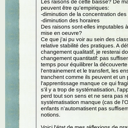
Les raisons de cette baisse? De ma 
peuvent être qu'empiriques:
-diminution de la concentration des
-diminution des horaires
Des raisons sont-elles imputables 
mise en oeuvre?
Ce que j'ai pu voir au sein des cla
relative stabilité des pratiques. A dé
changement qualitatif, je resterai do
changement quantitatif: pas suffis
temps pour équilibrer la découverte
l'entrainement et le transfert, les e
tranchent comme ils peuvent et un
l'apprentissage manque ce qui fragili
s'il y a trop de systématisation, l'a
perd tout son sens et ne sera pas réi
systématisation manque (cas de l'O
enfants n'automatisent pas suffisem
notions.
Voici l'état de mes réflexions de pr