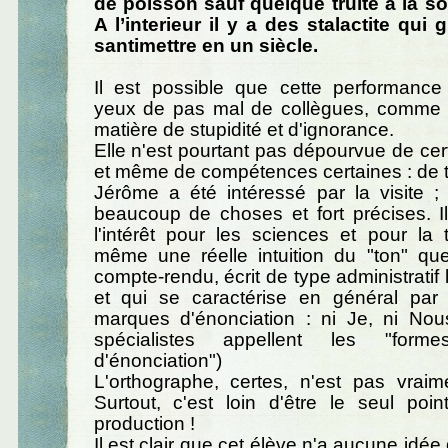
de poisson sauf quelque truite a la sor
A l’interieur il y a des stalactite qui
santimettre en un siècle.
Il est possible que cette performance
yeux de pas mal de collègues, comme
matière de stupidité et d'ignorance.
Elle n'est pourtant pas dépourvue de cert
et même de compétences certaines : de 
Jérôme a été intéressé par la visite ;
beaucoup de choses et fort précises. I
l'intérêt pour les sciences et pour la 
même une réelle intuition du "ton" que
compte-rendu, écrit de type administratif
et qui se caractérise en général par
marques d'énonciation : ni Je, ni Nou
spécialistes appellent les "form
d'énonciation")
L'orthographe, certes, n'est pas vraime
Surtout, c'est loin d'être le seul poi
production !
Il est clair que cet élève n'a aucune idé