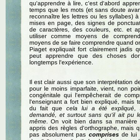
qu'apprendre à lire, c'est d'abord app
temps que les mots (et sans doute avan
reconnaître les lettres ou les syllabes) à
mises en page, des signes de ponctuat
de caractères, des couleurs, etc. et a
utiliser comme moyens de compren
moyens de se faire comprendre quand on 
Piaget expliquait fort clairement jadis 
peut apprendre que des choses don
longtemps l'expérience.
Il est clair aussi que son interprétation d
pour le moins imparfaite, vient, non poi
congénitale qui l'empêcherait de com
l'enseignant a fort bien expliqué, mais 
du fait que
cela lui a été expliqué
,
demandé, et surtout sans qu'il ait pu le
même
. On voit bien dans sa manière d
appris des règles d'orthographe, mais q
pas absolument pas
comprises
de lui :