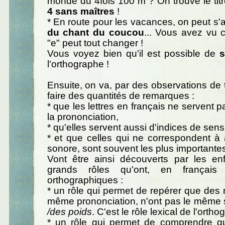
monde du 4fois 100 m ? On trouve le titr
4 sans maîtres
!
* En route pour les vacances, on peut s'a
du chant du coucou
... Vous avez vu 
"e" peut tout changer !
Vous voyez bien qu'il est possible de
s
l'orthographe !
Ensuite, on va, par des observations de t
faire des quantités de remarques :
* que les lettres en français ne servent p
la prononciation,
* qu'elles servent aussi d'indices de sens
* et que celles qui ne correspondent à
sonore, sont souvent les plus importantes 
Vont être ainsi découverts par les en
grands rôles qu'ont, en français
orthographiques :
* un rôle qui permet de repérer que des m
même prononciation, n'ont pas le même 
/des poids
. C'est le rôle lexical de l'ortho
* un rôle qui permet de comprendre q