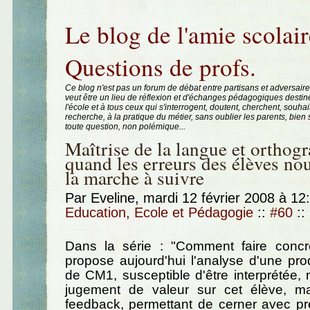
Aller au contenu
|
Aller au menu
|
Aller à la recherche
Le blog de l'amie scolair
Questions de profs.
Ce blog n'est pas un forum de débat entre partisans et adversaire
veut être un lieu de réflexion et d'échanges pédagogiques destin
l'école et à tous ceux qui s'interrogent, doutent, cherchent, souhai
recherche, à la pratique du métier, sans oublier les parents, bie
toute question, non polémique...
Maîtrise de la langue et orthog
quand les erreurs des élèves no
la marche à suivre
Par Eveline, mardi 12 février 2008 à 1
Education, Ecole et Pédagogie
::
#60
::
Dans la série : "Comment faire concr
propose aujourd'hui l'analyse d'une pro
de CM1, susceptible d'être interprétée
jugement de valeur sur cet élève, 
feedback, permettant de cerner avec pré