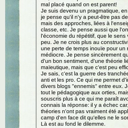
mal placé quand on est parent!
Je suis devenu un pragmatique, en
je pense qu'il n'y a peut-être pas 
mais des approches, liées à l'enseig
classe, etc. Je pense aussi que l'on
l'économie du répétitif, que le sens
peu. Je ne crois plus au constructiv
une perte de temps inouïe pour un
médiocre. Je pense sincèrement qu
d'un bon sentiment, d'une théorie li
maïeutique, mais que c'est peu effi
Je sais, c'est la guerre des tranché
anti et les pro. Ce qui me permet d'
divers blogs "ennemis" entre eux. J
tout le pédagogique aux orties, mai
souscris plus à ce qui me paraît av
connais la réponse: il y a échec car
théories n'ont pas vraiment été app
camp d'en face dit qu'elles ne le so
Là est au fond le dilemme.