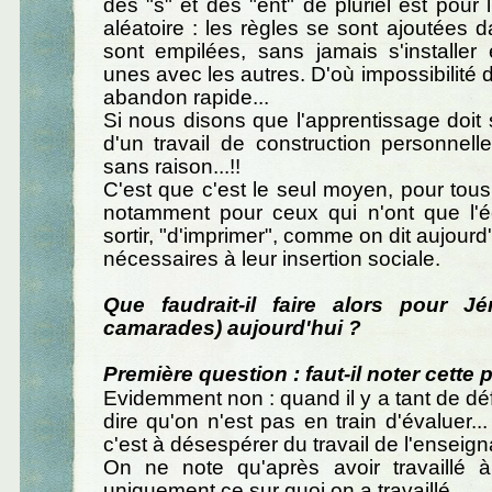
des "s" et des "ent" de pluriel est pour 
aléatoire : les règles se sont ajoutées d
sont empilées, sans jamais s'installer 
unes avec les autres. D'où impossibilité de 
abandon rapide...
Si nous disons que l'apprentissage doit s
d'un travail de construction personnell
sans raison...!!
C'est que c'est le seul moyen, pour tous 
notamment pour ceux qui n'ont que l'é
sortir, "d'imprimer", comme on dit aujourd'
nécessaires à leur insertion sociale.
Que faudrait-il faire alors pour J
camarades) aujourd'hui ?
Première question : faut-il noter cette
Evidemment non : quand il y a tant de déf
dire qu'on n'est pas en train d'évaluer..
c'est à désespérer du travail de l'enseigna
On ne note qu'après avoir travaillé 
uniquement ce sur quoi on a travaillé.