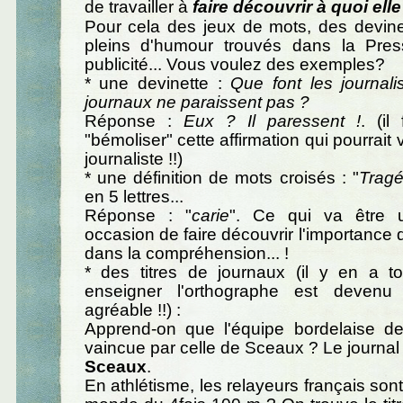
de travailler à
faire découvrir à quoi elle
Pour cela des jeux de mots, des devinet
pleins d'humour trouvés dans la Pre
publicité... Vous voulez des exemples?
* une devinette :
Que font les journal
journaux ne paraissent pas ?
Réponse :
Eux ? Il paressent !
. (il
"bémoliser" cette affirmation qui pourrait
journaliste !!)
* une définition de mots croisés : "
Tragé
en 5 lettres...
Réponse : "
carie
". Ce qui va être u
occasion de faire découvrir l'importance 
dans la compréhension... !
* des titres de journaux (il y en a to
enseigner l'orthographe est devenu 
agréable !!) :
Apprend-on que l'équipe bordelaise d
vaincue par celle de Sceaux ? Le journal t
Sceaux
.
En athlétisme, les relayeurs français so