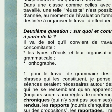
Dans une classe comme celles avec l
travaillé, une telle "réussite" n'est poss
d'année, au moment de l'évaluation forma
destinée à organiser le travail à effectuer
Deuxième question : sur quoi et comme
à partir de là ?
Il va de soi qu'il convient de trava
concomitante :
* les types d'écrits et leur organisatio
grammaticale ;
* l'orthographe.
1- pour le travail de grammaire des
phrases qui les constituent, je pense
séances seraient nécessaires autour des
qui ne se ressemblent qu'en apparen
(toujours soumis aux règles de cohérence 
chroniques
(qui n'y sont pas soumises)
rendus
, les
rapports
(nourris d'enquête
sur des propositons), les
reportages
. Tr