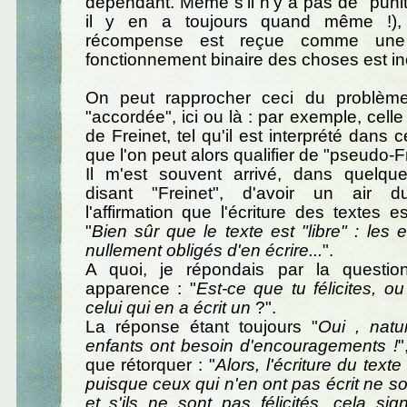
dépendant. Même s'il n'y a pas de "punit
il y en a toujours quand même !),
récompense est reçue comme une 
fonctionnement binaire des choses est in
On peut rapprocher ceci du problème
"accordée", ici ou là : par exemple, celle 
de Freinet, tel qu'il est interprété dans 
que l'on peut alors qualifier de "pseudo-Fr
Il m'est souvent arrivé, dans quelqu
disant "Freinet", d'avoir un air du
l'affirmation que l'écriture des textes es
"
Bien sûr que le texte est "libre" : les 
nullement obligés d'en écrire...
".
A quoi, je répondais par la questio
apparence : "
Est-ce que tu félicites, 
celui qui en a écrit un
?".
La réponse étant toujours "
Oui , natu
enfants ont besoin d'encouragements !
"
que rétorquer : "
Alors, l'écriture du texte
puisque ceux qui n'en ont pas écrit ne son
et s'ils ne sont pas félicités, cela sign