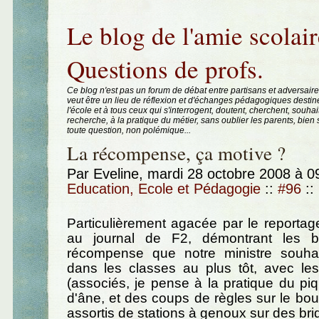
Aller au contenu
|
Aller au menu
|
Aller à la recherche
Le blog de l'amie scolair
Questions de profs.
Ce blog n'est pas un forum de débat entre partisans et adversaire
veut être un lieu de réflexion et d'échanges pédagogiques destin
l'école et à tous ceux qui s'interrogent, doutent, cherchent, souhai
recherche, à la pratique du métier, sans oublier les parents, bie
toute question, non polémique...
La récompense, ça motive ?
Par Eveline, mardi 28 octobre 2008 à 
Education, Ecole et Pédagogie
::
#96
::
Particulièrement agacée par le reportage
au journal de F2, démontrant les bi
récompense que notre ministre souhait
dans les classes au plus tôt, avec les
(associés, je pense à la pratique du pi
d'âne, et des coups de règles sur le bout
assortis de stations à genoux sur des briqu