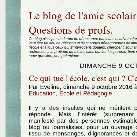
Aller au contenu
|
Aller au menu
|
Aller à la recherche
Le blog de l'amie scolair
Questions de profs.
Ce blog n'est pas un forum de débat entre partisans et adversaire
veut être un lieu de réflexion et d'échanges pédagogiques destin
l'école et à tous ceux qui s'interrogent, doutent, cherchent, souhai
recherche, à la pratique du métier, sans oublier les parents, bie
toute question, non polémique...
DIMANCHE 9 OC
Ce qui tue l'école, c'est qui ? C'
Par Eveline, dimanche 9 octobre 2016 
Education, Ecole et Pédagogie
Il y a des insultes qui ne méritent 
réponde. Mais l'intérêt (surprenant
manifesté par des personnes estimable
blog ou journalistes, pour un ouvrage 
tissu de mensonges, d'ignorances et 