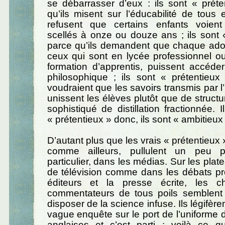
se débarrasser d’eux : ils sont « prét
qu’ils misent sur l’éducabilité de tous 
refusent que certains enfants voient
scellés à onze ou douze ans ; ils sont 
parce qu’ils demandent que chaque ad
ceux qui sont en lycée professionnel o
formation d’apprentis, puissent accéder
philosophique ; ils sont « prétentieux
voudraient que les savoirs transmis par l’
unissent les élèves plutôt que de struct
sophistiqué de distillation fractionnée. 
« prétentieux » donc, ils sont « ambitieux
D’autant plus que les vrais « prétentieux
comme ailleurs, pullulent un peu p
particulier, dans les médias. Sur les plat
de télévision comme dans les débats pr
éditeurs et la presse écrite, les c
commentateurs de tous poils semblent t
disposer de la science infuse. Ils légifèren
vague enquête sur le port de l’uniforme 
anglaises et c’est parti : voilà ce qu’