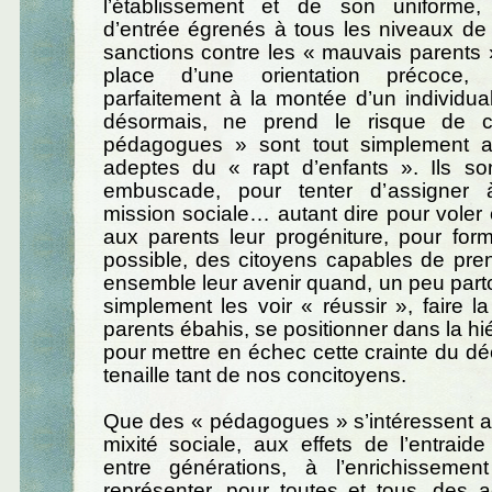
l’établissement et de son uniforme
d’entrée égrenés à tous les niveaux de l’
sanctions contre les « mauvais parents 
place d’une orientation précoce, 
parfaitement à la montée d’un individua
désormais, ne prend le risque de cr
pédagogues » sont tout simplement a
adeptes du « rapt d’enfants ». Ils son
embuscade, pour tenter d’assigner 
mission sociale… autant dire pour voler
aux parents leur progéniture, pour for
possible, des citoyens capables de pre
ensemble leur avenir quand, un peu parto
simplement les voir « réussir », faire la
parents ébahis, se positionner dans la hi
pour mettre en échec cette crainte du d
tenaille tant de nos concitoyens.
Que des « pédagogues » s’intéressent a
mixité sociale, aux effets de l’entraide
entre générations, à l’enrichissemen
représenter, pour toutes et tous, des ac