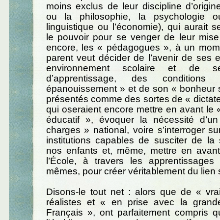
moins exclus de leur discipline d’origine
ou la philosophie, la psychologie ou 
linguistique ou l’économie), qui aurait s
le pouvoir pour se venger de leur mise 
encore, les « pédagogues », à un mo
parent veut décider de l’avenir de ses 
environnement scolaire et de s
d’apprentissage, des conditio
épanouissement » et de son « bonheur s
présentés comme des sortes de « dictate
qui oseraient encore mettre en avant l
éducatif », évoquer la nécessité d’u
charges » national, voire s’interroger su
institutions capables de susciter de la s
nos enfants et, même, mettre en avant
l’École, à travers les apprentissages 
mêmes, pour créer véritablement du lien s
Disons-le tout net : alors que de « vrai
réalistes et « en prise avec la grand
Français », ont parfaitement compris q