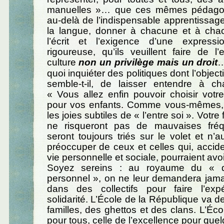
manuelles »… que ces mêmes pédagogu
au-delà de l’indispensable apprentissag
la langue, donner à chacune et à cha
l’écrit et l’exigence d’une express
rigoureuse, qu’ils veuillent faire de l
culture
non un privilège mais un droit
…
quoi inquiéter des politiques dont l’objecti
semble-t-il, de laisser entendre à c
« Vous allez enfin pouvoir choisir votr
pour vos enfants. Comme vous-mêmes, i
les joies subtiles de « l’entre soi ». Votre f
ne risqueront pas de mauvaises fréqu
seront toujours triés sur le volet et n’
préoccuper de ceux et celles qui, accid
vie personnelle et sociale, pourraient avo
Soyez sereins : au royaume du « d
personnel », on ne leur demandera jamai
dans des collectifs pour faire l’ex
solidarité. L’École de la République va d
familles, des ghettos et des clans. L’Éco
pour tous, celle de l’excellence pour quel