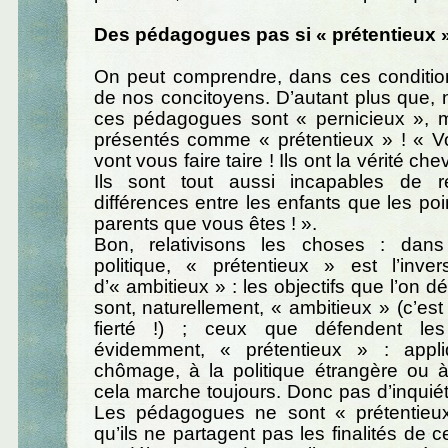
Des pédagogues pas si « prétentieux »
On peut comprendre, dans ces condition
de nos concitoyens. D’autant plus que,
ces pédagogues sont « pernicieux », ma
présentés comme « prétentieux » ! « Vo
vont vous faire taire ! Ils ont la vérité che
Ils sont tout aussi incapables de r
différences entre les enfants que les po
parents que vous êtes ! ».
Bon, relativisons les choses : dans
politique, « prétentieux » est l’inver
d’« ambitieux » : les objectifs que l’on 
sont, naturellement, « ambitieux » (c’es
fierté !) ; ceux que défendent les
évidemment, « prétentieux » : appl
chômage, à la politique étrangère ou à
cela marche toujours. Donc pas d’inquiétu
Les pédagogues ne sont « prétentieu
qu’ils ne partagent pas les finalités de 