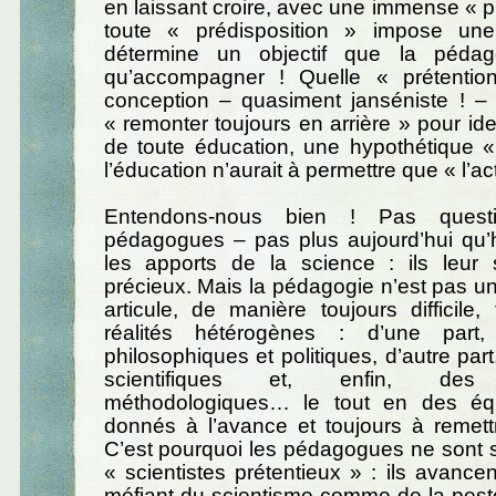
en laissant croire, avec une immense « p
toute « prédisposition » impose une 
détermine un objectif que la péda
qu’accompagner ! Quelle « prétentio
conception – quasiment janséniste ! – 
« remonter toujours en arrière » pour ide
de toute éducation, une hypothétique «
l’éducation n’aurait à permettre que « l’act
Entendons-nous bien ! Pas quest
pédagogues – pas plus aujourd’hui qu’h
les apports de la science : ils leur s
précieux. Mais la pédagogie n’est pas un
articule, de manière toujours difficile,
réalités hétérogènes : d’une part, 
philosophiques et politiques, d’autre par
scientifiques et, enfin, des p
méthodologiques… le tout en des équ
donnés à l’avance et toujours à remett
C’est pourquoi les pédagogues ne sont 
« scientistes prétentieux » : ils avan
méfiant du scientisme comme de la pest