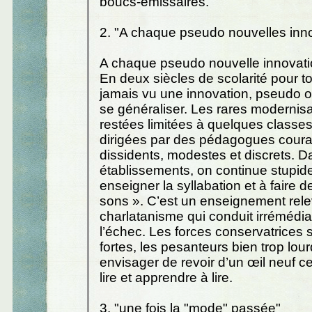
boucs-émissaires.
2. "A chaque pseudo nouvelles inn
A chaque pseudo nouvelle innovat
En deux siècles de scolarité pour t
jamais vu une innovation, pseudo o
se généraliser. Les rares modernisa
restées limitées à quelques classes
dirigées par des pédagogues cour
dissidents, modestes et discrets. 
établissements, on continue stupi
enseigner la syllabation et à faire 
sons ». C’est un enseignement rel
charlatanisme qui conduit irrémédi
l’échec. Les forces conservatrices s
fortes, les pesanteurs bien trop lou
envisager de revoir d’un œil neuf c
lire et apprendre à lire.
3. "une fois la "mode" passée"