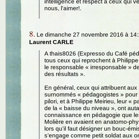
intelligence et respect à ceux qui 
nous, l'aimer!.
8.
Le dimanche 27 novembre 2016 à 14:2
Laurent CARLE
A thais8026 (Expresso du Café péd
tous ceux qui reprochent à Philippe
le responsable « irresponsable » de
des résultats ».
En général, ceux qui attribuent au
surnommés « pédagogistes » pour l
pilori, et à Philippe Meirieu, leur « p
de la « baisse du niveau », ont aut
connaissance en pédagogie que l
Molière en avaient en anatomo-phy
lors qu’il faut désigner un bouc-émi
s’engage comme petit soldat aux o