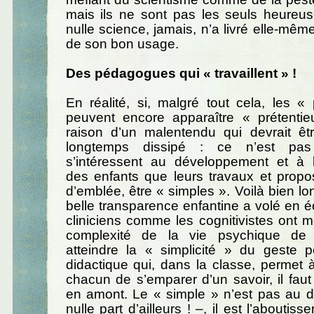
mais ils ne sont pas les seuls heureu
nulle science, jamais, n’a livré elle-mêm
de son bon usage.
Des pédagogues qui « travaillent » !
En réalité, si, malgré tout cela, les 
peuvent encore apparaître « prétentie
raison d’un malentendu qui devrait êt
longtemps dissipé : ce n’est pas 
s’intéressent au développement et à l
des enfants que leurs travaux et propos
d’emblée, être « simples ». Voilà bien l
belle transparence enfantine a volé en éc
cliniciens comme les cognitivistes ont m
complexité de la vie psychique de l
atteindre la « simplicité » du geste 
didactique qui, dans la classe, permet
chacun de s’emparer d’un savoir, il faut 
en amont. Le « simple » n’est pas au dé
nulle part d’ailleurs ! –, il est l’aboutis