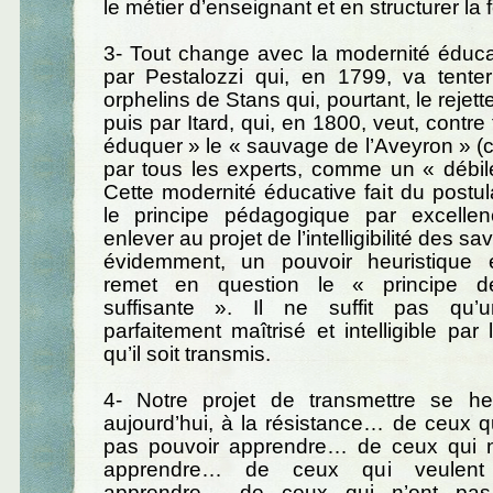
le métier d’enseignant et en structurer la 
3- Tout change avec la modernité éduca
par Pestalozzi qui, en 1799, va tenter 
orphelins de Stans qui, pourtant, le rejet
puis par Itard, qui, en 1800, veut, contre 
éduquer » le « sauvage de l’Aveyron » (c
par tous les experts, comme un « débil
Cette modernité éducative fait du postula
le principe pédagogique par excelle
enlever au projet de l’intelligibilité des sa
évidemment, un pouvoir heuristique es
remet en question le « principe de l’i
suffisante ». Il ne suffit pas qu’u
parfaitement maîtrisé et intelligible par
qu’il soit transmis.
4- Notre projet de transmettre se heu
aujourd’hui, à la résistance… de ceux 
pas pouvoir apprendre… de ceux qui 
apprendre… de ceux qui veulent
apprendre… de ceux qui n’ont pas 