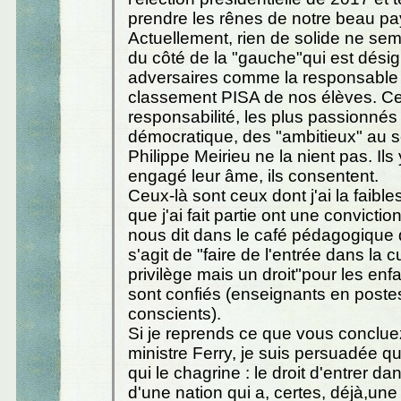
prendre les rênes de notre beau pa
Actuellement, rien de solide ne semb
du côté de la "gauche"qui est dési
adversaires comme la responsable
classement PISA de nos élèves. Ce
responsabilité, les plus passionné
démocratique, des "ambitieux" au 
Philippe Meirieu ne la nient pas. Ils
engagé leur âme, ils consentent.
Ceux-là sont ceux dont j'ai la faible
que j'ai fait partie ont une convicti
nous dit dans le café pédagogique d
s'agit de "faire de l'entrée dans la c
privilège mais un droit"pour les enf
sont confiés (enseignants en postes
conscients).
Si je reprends ce que vous concluez
ministre Ferry, je suis persuadée qu
qui le chagrine : le droit d'entrer da
d'une nation qui a, certes, déjà,une h