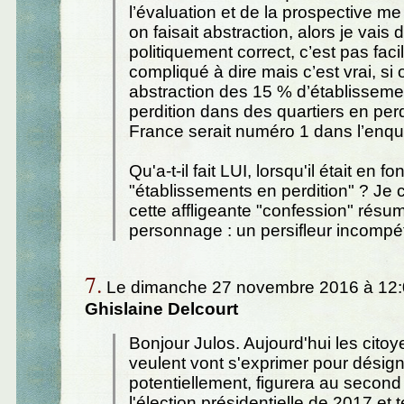
l’évaluation et de la prospective me 
on faisait abstraction, alors je vais 
politiquement correct, c’est pas facil
compliqué à dire mais c’est vrai, si o
abstraction des 15 % d’établisseme
perdition dans des quartiers en perdi
France serait numéro 1 dans l’enqu
Qu'a-t-il fait LUI, lorsqu'il était en f
"établissements en perdition" ? Je 
cette affligeante "confession" résum
personnage : un persifleur incompét
7.
Le dimanche 27 novembre 2016 à 12:0
Ghislaine Delcourt
Bonjour Julos. Aujourd'hui les citoy
veulent vont s'exprimer pour désigne
potentiellement, figurera au second
l'élection présidentielle de 2017 et 