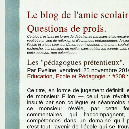
Aller au contenu
|
Aller au menu
|
Aller à la recherche
Le blog de l'amie scolair
Questions de profs.
Ce blog n'est pas un forum de débat entre partisans et adversaire
veut être un lieu de réflexion et d'échanges pédagogiques destin
l'école et à tous ceux qui s'interrogent, doutent, cherchent, souhai
recherche, à la pratique du métier, sans oublier les parents, bie
toute question, non polémique...
Les "pédagogues prétentieux".
Par Eveline, vendredi 25 novembre 20
Education, Ecole et Pédagogie
::
#308
:
Ce titre, en forme de jugement définitif,
de monsieur Fillon — celui que révoltait
insulté par son collègue et néanmoins 
ce monsieur révèle, par cette fo
commentaires qui l'accompagnent
compétences dans un domaine qu'il pr
c'est tout l'avenir de l'école qui se trou