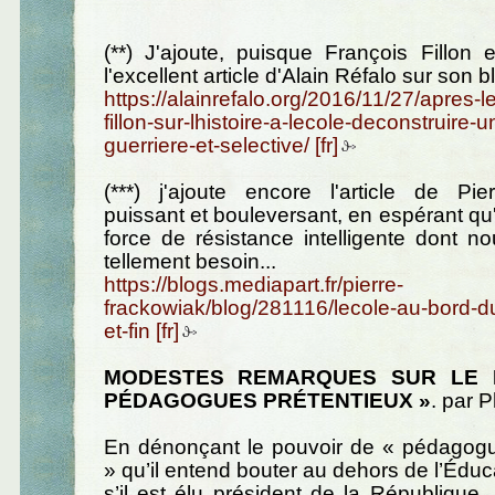
(**) J'ajoute, puisque François Fillon e
l'excellent article d'Alain Réfalo sur son bl
https://alainrefalo.org/2016/11/27/apres-
fillon-sur-lhistoire-a-lecole-deconstruire
guerriere-et-selective/
(***) j'ajoute encore l'article de Pie
puissant et bouleversant, en espérant qu'il
force de résistance intelligente dont no
tellement besoin...
https://blogs.mediapart.fr/pierre-
frackowiak/blog/281116/lecole-au-bord-du
et-fin
MODESTES REMARQUES SUR LE 
PÉDAGOGUES PRÉTENTIEUX »
. par P
En dénonçant le pouvoir de « pédagogu
» qu’il entend bouter au dehors de l’Éduc
s’il est élu président de la République, 