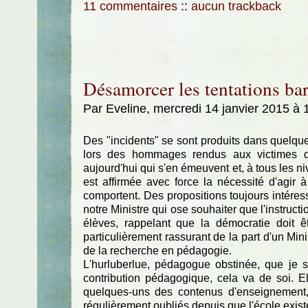
11 commentaires
::
aucun trackback
Désamorcer les tentations barb
Par Eveline, mercredi 14 janvier 2015 à
Des "incidents" se sont produits dans quelqu
lors des hommages rendus aux victimes 
aujourd'hui qui s'en émeuvent et, à tous les n
est affirmée avec force la nécessité d'agir à
comportent. Des propositions toujours intéressa
notre Ministre qui ose souhaiter que l'instru
élèves, rappelant que la démocratie doit 
particulièrement rassurant de la part d'un Mini
de la recherche en pédagogie.
L'hurluberlue, pédagogue obstinée, que je su
contribution pédagogique, cela va de soi. Ell
quelques-uns des contenus d'enseignement, 
régulièrement oubliés depuis que l'école exist