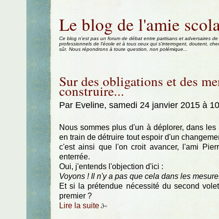
Aller au contenu
|
Aller au menu
|
Aller à la recherche
Le blog de l'amie scola
Ce blog n'est pas un forum de débat entre partisans et adversaires de
professionnels de l'école et à tous ceux qui s'interrogent, doutent, che
sûr. Nous répondrons à toute question, non polémique...
Sur des obligations et des me
construire...
Par Eveline, samedi 24 janvier 2015 à 1
Nous sommes plus d'un à déplorer, dans les p
en train de détruire tout espoir d'un changeme
c'est ainsi que l'on croit avancer, l'ami Pie
enterrée.
Oui, j'entends l'objection d'ici :
Voyons ! Il n'y a pas que cela dans les mesures 
Et si la prétendue nécessité du second volet é
premier ?
Lire la suite