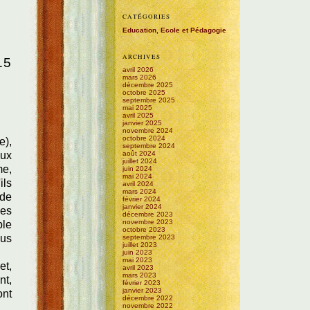
CATÉGORIES
Education, Ecole et Pédagogie
ARCHIVES
15
avril 2026
mars 2026
décembre 2025
octobre 2025
septembre 2025
mai 2025
avril 2025
janvier 2025
novembre 2024
octobre 2024
e),
septembre 2024
août 2024
eux
juillet 2024
me,
juin 2024
mai 2024
ils
avril 2024
mars 2024
 de
février 2024
janvier 2024
les
décembre 2023
novembre 2023
ble
octobre 2023
lus
septembre 2023
juillet 2023
juin 2023
mai 2023
et,
avril 2023
mars 2023
nt,
février 2023
janvier 2023
ont
décembre 2022
novembre 2022