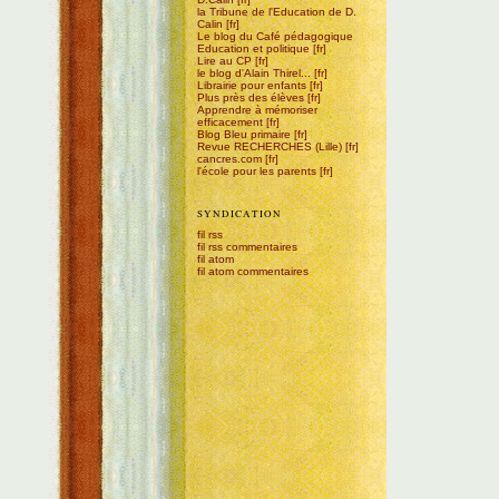
la Tribune de l'Education de D.
Calin
Le blog du Café pédagogique
Education et politique
Lire au CP
le blog d'Alain Thirel...
Librairie pour enfants
Plus près des élèves
Apprendre à mémoriser
efficacement
Blog Bleu primaire
Revue RECHERCHES (Lille)
cancres.com
l'école pour les parents
SYNDICATION
fil rss
fil rss commentaires
fil atom
fil atom commentaires