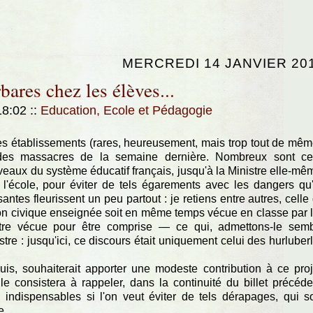
MERCREDI 14 JANVIER 20
ares chez les élèves...
 18:02
::
Education, Ecole et Pédagogie
es établissements (rares, heureusement, mais trop tout de mêm
des massacres de la semaine dernière. Nombreux sont c
iveaux du système éducatif français, jusqu'à la Ministre elle-mê
 l'école, pour éviter de tels égarements avec les dangers qu'
ntes fleurissent un peu partout : je retiens entre autres, celle
ction civique enseignée soit en même temps vécue en classe par 
être vécue pour être comprise — ce qui, admettons-le sem
stre : jusqu'ici, ce discours était uniquement celui des hurluber
is, souhaiterait apporter une modeste contribution à ce proj
e consistera à rappeler, dans la continuité du billet précéde
indispensables si l'on veut éviter de tels dérapages, qui s
e.