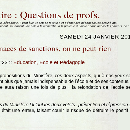
ire : Questions de profs.
 la pédagogie. Il veut être un lieu de réflexion et d'échanges pédagogiques destiné aux
rchent, souhaitent une aide à la recherche, à la pratique du métier, sans oublier les parents, bien
SAMEDI 24 JANVIER 20
naces de sanctions, on ne peut rien
0:23
::
Education, Ecole et Pédagogie
ropositions du Ministère, ces deux aspects, qui à nos yeux s
nt plus que jamais indispensable de l'école et de ses contenus.
rre aura raison une fois de plus : la refondation de l'école s
du Ministère ! Il faut les deux volets : prévention et répression 
tait une erreur, faisant courir le risque de détruire le positif