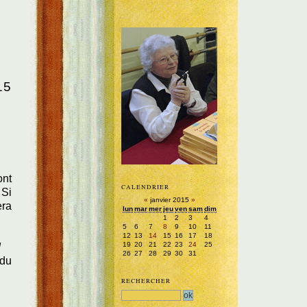
15
ont
CALENDRIER
 Si
«
janvier 2015
»
era
lun
mar
mer
jeu
ven
sam
dim
1
2
3
4
5
6
7
8
9
10
11
12
13
14
15
16
17
18
19
20
21
22
23
24
25
!
26
27
28
29
30
31
 du
RECHERCHER