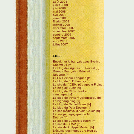
août 2008
juillet 2008
juin 2008
mai 2008
avril 2008
mars 2008
février 2008
janvier 2008
décembre 2007
novembre 2007
octobre 2007
septembre 2007
août 2007
juillet 2007
LIENS
Enseigner le français avec Eveline
Charmeux
Le blog des Agoras du Revest
Groupe Français d'Education
Nouvelle
GFEN Secteur Langues
Le blog de J. F. Launay
Le site de l'ICEM, pédagogie Freinet
Le blog de Lubin
Le blog de Chris : Prof en
campagne
Le blog de Vincent Jarousseau
Le bigbang blog
Le blog de Daniel Rome
Le blog du Petit Docteur
Le site médiéval d'Alain Galoin
Le site pédagogique de M.
Debray
Le blog de Ludovic Bourely
Le site du CRAP
Le site de Philippe Meirieu
L'écume des heures : le blog de
D.Calin