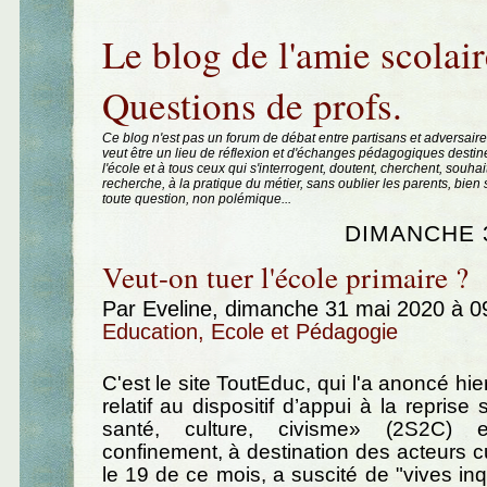
Aller au contenu
|
Aller au menu
|
Aller à la recherche
Le blog de l'amie scolair
Questions de profs.
Ce blog n'est pas un forum de débat entre partisans et adversaire
veut être un lieu de réflexion et d'échanges pédagogiques destin
l'école et à tous ceux qui s'interrogent, doutent, cherchent, souhai
recherche, à la pratique du métier, sans oublier les parents, bie
toute question, non polémique...
DIMANCHE 3
Veut-on tuer l'école primaire ?
Par Eveline, dimanche 31 mai 2020 à 
Education, Ecole et Pédagogie
C'est le site ToutEduc, qui l'a anoncé hier
relatif au dispositif d’appui à la reprise 
santé, culture, civisme» (2S2C) 
confinement, à destination des acteurs cu
le 19 de ce mois, a suscité de "vives in