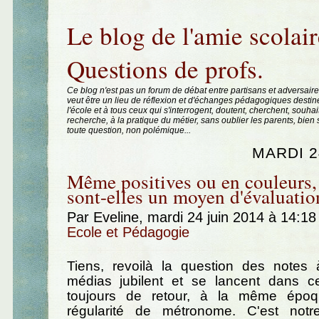
Aller au contenu
|
Aller au menu
|
Aller à la recherche
Le blog de l'amie scolair
Questions de profs.
Ce blog n'est pas un forum de débat entre partisans et adversaire
veut être un lieu de réflexion et d'échanges pédagogiques destin
l'école et à tous ceux qui s'interrogent, doutent, cherchent, souhai
recherche, à la pratique du métier, sans oublier les parents, bie
toute question, non polémique...
MARDI 2
Même positives ou en couleurs, 
sont-elles un moyen d'évaluatio
Par Eveline, mardi 24 juin 2014 à 14:1
Ecole et Pédagogie
Tiens, revoilà la question des notes à
médias jubilent et se lancent dans ce
toujours de retour, à la même épo
régularité de métronome. C'est notr