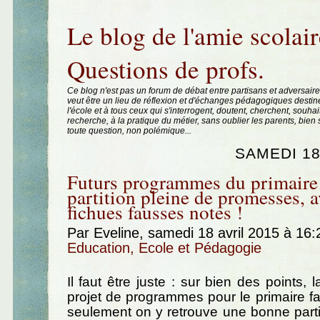
Aller au contenu
|
Aller au menu
|
Aller à la recherche
Le blog de l'amie scolair
Questions de profs.
Ce blog n'est pas un forum de débat entre partisans et adversaire
veut être un lieu de réflexion et d'échanges pédagogiques destin
l'école et à tous ceux qui s'interrogent, doutent, cherchent, souhai
recherche, à la pratique du métier, sans oublier les parents, bie
toute question, non polémique...
SAMEDI 18
Futurs programmes du primaire 
partition pleine de promesses, 
fichues fausses notes !
Par Eveline, samedi 18 avril 2015 à 16
Education, Ecole et Pédagogie
Il faut être juste : sur bien des points, 
projet de programmes pour le primaire fa
seulement on y retrouve une bonne part