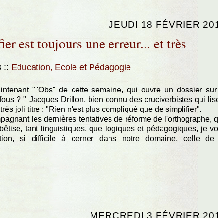
JEUDI 18 FÉVRIER 20
er est toujours une erreur... et très
3
::
Education, Ecole et Pédagogie
enant "l'Obs" de cette semaine, qui ouvre un dossier sur
fous ? " Jacques Drillon, bien connu des cruciverbistes qui lis
s joli titre : "Rien n'est plus compliqué que de simplifier".
gnant les dernières tentatives de réforme de l'orthographe, q
êtise, tant linguistiques, que logiques et pédagogiques, je v
tion, si difficile à cerner dans notre domaine, celle de
MERCREDI 3 FÉVRIER 20