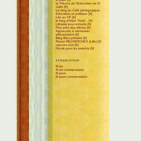
la Tribune de l'Education de D.
Calin
Le blog du Café pédagogique
Education et politique
Lire au CP
le blog d'Alain Thirel...
Librairie pour enfants
Plus près des élèves
Apprendre à mémoriser
efficacement
Blog Bleu primaire
Revue RECHERCHES (Lille)
cancres.com
l'école pour les parents
SYNDICATION
fil rss
fil rss commentaires
fil atom
fil atom commentaires