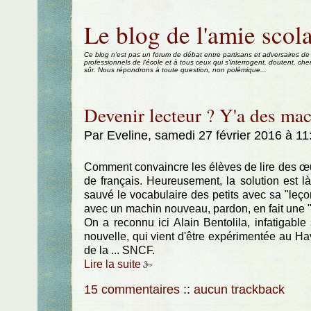
Aller au contenu
|
Aller au menu
|
Aller à la recherche
Le blog de l'amie scola
Ce blog n'est pas un forum de débat entre partisans et adversaires de
professionnels de l'école et à tous ceux qui s'interrogent, doutent, che
sûr. Nous répondrons à toute question, non polémique...
Devenir lecteur ? Y'a des mac
Par Eveline, samedi 27 février 2016 à 1
Comment convaincre les élèves de lire des œu
de français. Heureusement, la solution est là
sauvé le vocabulaire des petits avec sa "leçon
avec un machin nouveau, pardon, en fait u
On a reconnu ici Alain Bentolila, infatigable
nouvelle, qui vient d'être expérimentée au Ha
de la ... SNCF.
Lire la suite
15 commentaires
::
aucun trackback