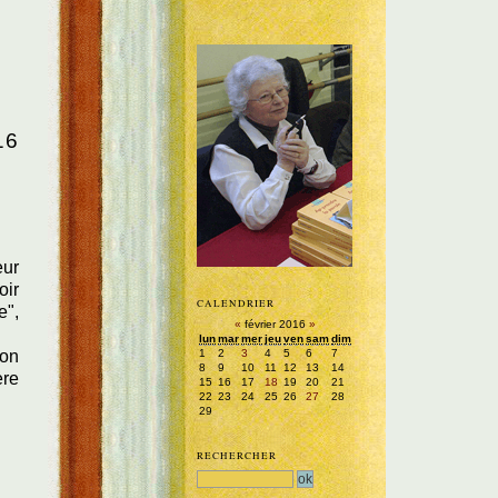
16
eur
oir
CALENDRIER
e",
«
février 2016
»
lun
mar
mer
jeu
ven
sam
dim
1
2
3
4
5
6
7
ion
8
9
10
11
12
13
14
ère
15
16
17
18
19
20
21
22
23
24
25
26
27
28
29
RECHERCHER