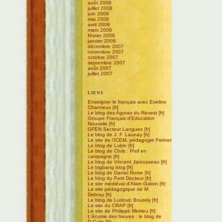
août 2008
juillet 2008
juin 2008
mai 2008
avril 2008
mars 2008
février 2008
janvier 2008
décembre 2007
novembre 2007
octobre 2007
septembre 2007
août 2007
juillet 2007
LIENS
Enseigner le français avec Eveline
Charmeux
Le blog des Agoras du Revest
Groupe Français d'Education
Nouvelle
GFEN Secteur Langues
Le blog de J. F. Launay
Le site de l'ICEM, pédagogie Freinet
Le blog de Lubin
Le blog de Chris : Prof en
campagne
Le blog de Vincent Jarousseau
Le bigbang blog
Le blog de Daniel Rome
Le blog du Petit Docteur
Le site médiéval d'Alain Galoin
Le site pédagogique de M.
Debray
Le blog de Ludovic Bourely
Le site du CRAP
Le site de Philippe Meirieu
L'écume des heures : le blog de
D.Calin