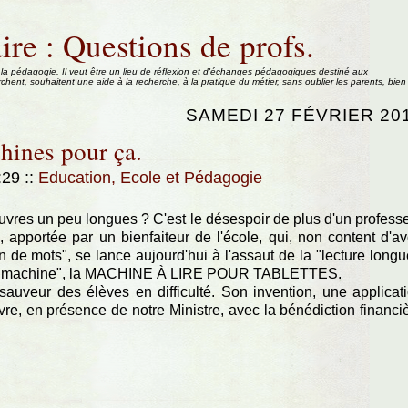
ire : Questions de profs.
 la pédagogie. Il veut être un lieu de réflexion et d'échanges pédagogiques destiné aux
rchent, souhaitent une aide à la recherche, à la pratique du métier, sans oublier les parents, bien
SAMEDI 27 FÉVRIER 20
hines pour ça.
1:29
::
Education, Ecole et Pédagogie
vres un peu longues ? C'est le désespoir de plus d'un profess
, apportée par un bienfaiteur de l'école, qui, non content d'av
 de mots", se lance aujourd'hui à l'assaut de la "lecture longu
ne "machine", la MACHINE À LIRE POUR TABLETTES.
 sauveur des élèves en difficulté. Son invention, une applicat
vre, en présence de notre Ministre, avec la bénédiction financi