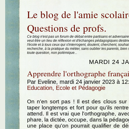
Aller au contenu
|
Aller au menu
|
Aller à la recherche
Le blog de l'amie scolair
Questions de profs.
Ce blog n'est pas un forum de débat entre partisans et adversaire
veut être un lieu de réflexion et d'échanges pédagogiques destin
l'école et à tous ceux qui s'interrogent, doutent, cherchent, souhai
recherche, à la pratique du métier, sans oublier les parents, bie
toute question, non polémique...
MARDI 24 J
Apprendre l'orthographe françai
Par Eveline, mardi 24 janvier 2023 à 1
Education, Ecole et Pédagogie
On n'en sort pas ! Il est des clous sur l
taper longtemps et fort pour qu'ils rentr
attend. Il est vrai que l'orthographe, av
phare, la dictée, occupe, dans la pédagog
une place qu'on pourrait qualifier de 