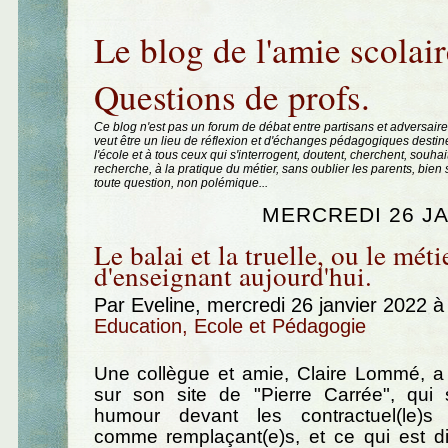
Aller au contenu
|
Aller au menu
|
Aller à la recherche
Le blog de l'amie scolair
Questions de profs.
Ce blog n'est pas un forum de débat entre partisans et adversaire
veut être un lieu de réflexion et d'échanges pédagogiques destin
l'école et à tous ceux qui s'interrogent, doutent, cherchent, souhai
recherche, à la pratique du métier, sans oublier les parents, bie
toute question, non polémique...
MERCREDI 26 JA
Le balai et la truelle, ou le méti
d'enseignant aujourd'hui.
Par Eveline, mercredi 26 janvier 2022 
Education, Ecole et Pédagogie
Une collègue et amie, Claire Lommé, a 
sur son site de "Pierre Carrée", qui 
humour devant les contractuel(le)s
comme remplaçant(e)s, et ce qui est dit