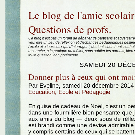
Aller au contenu
|
Aller au menu
|
Aller à la recherche
Le blog de l'amie scolair
Questions de profs.
Ce blog n'est pas un forum de débat entre partisans et adversaire
veut être un lieu de réflexion et d'échanges pédagogiques destin
l'école et à tous ceux qui s'interrogent, doutent, cherchent, souhai
recherche, à la pratique du métier, sans oublier les parents, bie
toute question, non polémique...
SAMEDI 20 DÉC
Donner plus à ceux qui ont moi
Par Eveline, samedi 20 décembre 2014
Education, Ecole et Pédagogie
En guise de cadeau de Noël, c'est un pet
dans une fourmilière bien pensante que j'a
aux amis du blog — deux sous de réflex
est brandi comme une devise admirable
y compris certains de ceux qui se battent