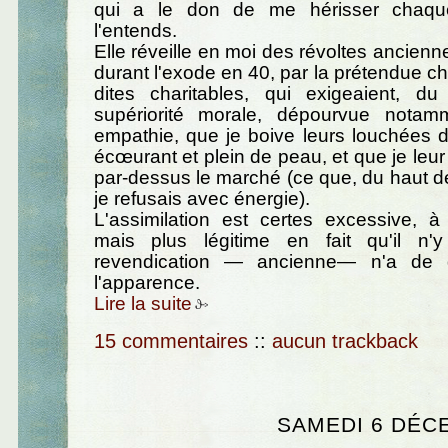
qui a le don de me hérisser chaqu
l'entends.
Elle réveille en moi des révoltes ancien
durant l'exode en 40, par la prétendue c
dites charitables, qui exigeaient, d
supériorité morale, dépourvue notam
empathie, que je boive leurs louchées de
écœurant et plein de peau, et que je leur
par-dessus le marché (ce que, du haut d
je refusais avec énergie).
L'assimilation est certes excessive, à
mais plus légitime en fait qu'il n'y
revendication — ancienne— n'a de 
l'apparence.
Lire la suite
15 commentaires
::
aucun trackback
SAMEDI 6 DÉC