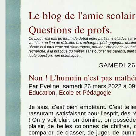
Aller au contenu
|
Aller au menu
|
Aller à la recherche
Le blog de l'amie scolair
Questions de profs.
Ce blog n'est pas un forum de débat entre partisans et adversaire
veut être un lieu de réflexion et d'échanges pédagogiques destin
l'école et à tous ceux qui s'interrogent, doutent, cherchent, souhai
recherche, à la pratique du métier, sans oublier les parents, bie
toute question, non polémique...
SAMEDI 26
Non ! L'humain n'est pas mathé
Par Eveline, samedi 26 mars 2022 à 0
Education, Ecole et Pédagogie
Je sais, c'est bien embêtant. C'est tell
rassurant, satisfaisant pour l'esprit, des r
! On y voit clair, on domine, on possède.
plaisir, de belles colonnes de chiffres,
comparer, de classer, de juger, de punir