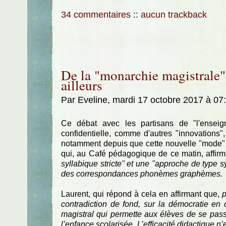
34 commentaires
::
aucun trackback
De la "monarchie magistrale" e
ailleurs
Par Eveline, mardi 17 octobre 2017 à 07
Ce débat avec les partisans de "l'enseign
confidentielle, comme d'autres "innovations"
notamment depuis que cette nouvelle "mode" 
qui, au Café pédagogique de ce matin, affir
syllabique stricte" et une "approche de type 
des correspondances phonèmes graphèmes.
Laurent, qui répond à cela en affirmant que,
p
contradiction de fond, sur la démocratie en 
magistral qui permette aux élèves de se passe
l’enfance scolarisée. L’efficacité didactique n