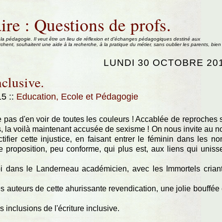
ire : Questions de profs.
 la pédagogie. Il veut être un lieu de réflexion et d'échanges pédagogiques destiné aux
rchent, souhaitent une aide à la recherche, à la pratique du métier, sans oublier les parents, bien
LUNDI 30 OCTOBRE 20
nclusive.
:15
::
Education, Ecole et Pédagogie
 pas d'en voir de toutes les couleurs ! Accablée de reproches 
, la voilà maintenant accusée de sexisme ! On nous invite au 
tifier cette injustice, en faisant entrer le féminin dans les n
 proposition, peu conforme, qui plus est, aux liens qui uniss
oi dans le Landerneau académicien, avec les Immortels crian
s auteurs de cette ahurissante revendication, une jolie bouffée
 inclusions de l'écriture inclusive.