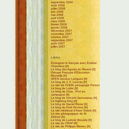
septembre 2008
août 2008
juillet 2008
juin 2008
mai 2008
avril 2008
mars 2008
février 2008
janvier 2008
décembre 2007
novembre 2007
octobre 2007
septembre 2007
août 2007
juillet 2007
LIENS
Enseigner le français avec Eveline
Charmeux
Le blog des Agoras du Revest
Groupe Français d'Education
Nouvelle
GFEN Secteur Langues
Le blog de J. F. Launay
Le site de l'ICEM, pédagogie Freinet
Le blog de Lubin
Le blog de Chris : Prof en
campagne
Le blog de Vincent Jarousseau
Le bigbang blog
Le blog de Daniel Rome
Le blog du Petit Docteur
Le site médiéval d'Alain Galoin
Le site pédagogique de M.
Debray
Le blog de Ludovic Bourely
Le site du CRAP
Le site de Philippe Meirieu