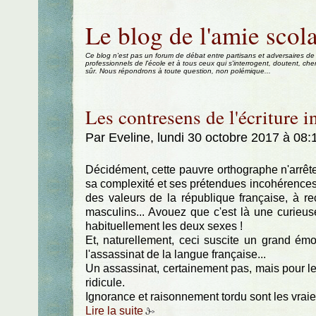
Aller au contenu
|
Aller au menu
|
Aller à la recherche
Le blog de l'amie scola
Ce blog n'est pas un forum de débat entre partisans et adversaires de
professionnels de l'école et à tous ceux qui s'interrogent, doutent, che
sûr. Nous répondrons à toute question, non polémique...
Les contresens de l'écriture i
Par Eveline, lundi 30 octobre 2017 à 08
Décidément, cette pauvre orthographe n'arrête
sa complexité et ses prétendues incohérences
des valeurs de la république française, à rec
masculins... Avouez que c'est là une curieuse
habituellement les deux sexes !
Et, naturellement, ceci suscite un grand ém
l'assassinat de la langue française...
Un assassinat, certainement pas, mais pour le
ridicule.
Ignorance et raisonnement tordu sont les vraies
Lire la suite