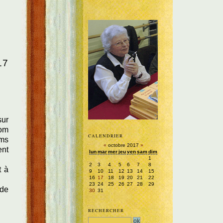
17
sur
nom
CALENDRIER
oms
«
octobre 2017
»
ent
lun
mar
mer
jeu
ven
sam
dim
1
2
3
4
5
6
7
8
t à
9
10
11
12
13
14
15
16
17
18
19
20
21
22
23
24
25
26
27
28
29
 de
30
31
RECHERCHER