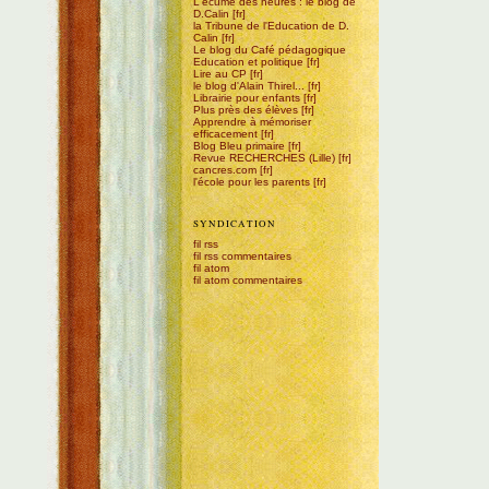
L'écume des heures : le blog de
D.Calin
la Tribune de l'Education de D.
Calin
Le blog du Café pédagogique
Education et politique
Lire au CP
le blog d'Alain Thirel...
Librairie pour enfants
Plus près des élèves
Apprendre à mémoriser
efficacement
Blog Bleu primaire
Revue RECHERCHES (Lille)
cancres.com
l'école pour les parents
SYNDICATION
fil rss
fil rss commentaires
fil atom
fil atom commentaires