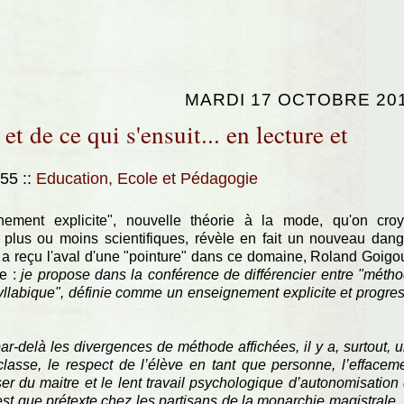
MARDI 17 OCTOBRE 20
t de ce qui s'ensuit... en lecture et
:55
::
Education, Ecole et Pédagogie
ement explicite", nouvelle théorie à la mode, qu'on croy
, plus ou moins scientifiques, révèle en fait un nouveau dang
a reçu l'aval d'une "pointure" dans ce domaine, Roland Goigo
me :
je propose dans la conférence de différencier entre "méth
syllabique", définie comme un enseignement explicite et progres
ar-delà les divergences de méthode affichées, il y a, surtout, 
classe, le respect de l’élève en tant que personne, l’effacem
r du maitre et le lent travail psychologique d’autonomisation
’est que prétexte chez les partisans de la monarchie magistrale.