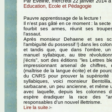
Par Eveline, mercredi 22 janvier 2014 
Education, Ecole et Pédagogie
Pauvre apprentissage de la lecture !
Il n'est pas gâté en ce moment : la secte
fourbit ses armes, réunit ses troup
l'assaut.
Après monsieur Dehaene et ses scan
l'ambiguïté du possessif !) dans les col
et tandis que, que dans l'ombre, un
manuel syllabique, au titre révolutionn
j'écris", sort des éditions "les Lettres 
impressionnant arsenal de chiffres,
(maîtrise de la langue écrite) et de pou
du CNRS pour prouver la supériorité
syllabiques, voici monsieur Bentolil
sarbacane, un peu ancienne, et même un
avec laquelle, depuis les colonnes de
espère éradiquer la race des "anti-
responsables d'un nouvel illettrisme.
Lire la suite