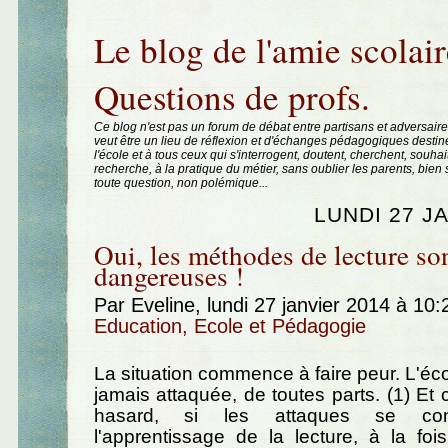
Aller au contenu
|
Aller au menu
|
Aller à la recherche
Le blog de l'amie scolair
Questions de profs.
Ce blog n'est pas un forum de débat entre partisans et adversaire
veut être un lieu de réflexion et d'échanges pédagogiques destin
l'école et à tous ceux qui s'interrogent, doutent, cherchent, souhai
recherche, à la pratique du métier, sans oublier les parents, bie
toute question, non polémique...
LUNDI 27 J
Oui, les méthodes de lecture so
dangereuses !
Par Eveline, lundi 27 janvier 2014 à 10
Education, Ecole et Pédagogie
La situation commence à faire peur. L'éco
jamais attaquée, de toutes parts. (1) Et 
hasard, si les attaques se con
l'apprentissage de la lecture, à la fo