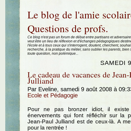
Aller au contenu
|
Aller au menu
|
Aller à la recherche
Le blog de l'amie scolair
Questions de profs.
Ce blog n'est pas un forum de débat entre partisans et adversaire
veut être un lieu de réflexion et d'échanges pédagogiques destin
l'école et à tous ceux qui s'interrogent, doutent, cherchent, souhai
recherche, à la pratique du métier, sans oublier les parents, bie
toute question, non polémique...
SAMEDI 9
Le cadeau de vacances de Jean-
Julliand
Par Eveline, samedi 9 août 2008 à 09:
Ecole et Pédagogie
Pour ne pas bronzer idiot, il existe
énervements qui font réfléchir sur la 
Jean-Paul Julliand est de ceux-là. A me
pour la rentrée !