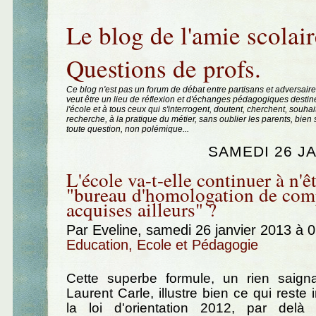
Aller au contenu
|
Aller au menu
|
Aller à la recherche
Le blog de l'amie scolair
Questions de profs.
Ce blog n'est pas un forum de débat entre partisans et adversaire
veut être un lieu de réflexion et d'échanges pédagogiques destin
l'école et à tous ceux qui s'interrogent, doutent, cherchent, souhai
recherche, à la pratique du métier, sans oublier les parents, bie
toute question, non polémique...
SAMEDI 26 J
L'école va-t-elle continuer à n'ê
"bureau d'homologation de com
acquises ailleurs" ?
Par Eveline, samedi 26 janvier 2013 à 
Education, Ecole et Pédagogie
Cette superbe formule, un rien saign
Laurent Carle, illustre bien ce qui reste
la loi d'orientation 2012, par delà