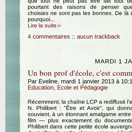
que tout ne peut pas être fait tout d
pourtant des raisons de penser que 
choisies ne sont pas les bonnes. De là
pourquoi...
Lire la suite
4 commentaires
::
aucun trackback
MARDI 1 J
Un bon prof d'école, c'est comm
Par Eveline, mardi 1 janvier 2013 à 10
Education, Ecole et Pédagogie
Récemment, la chaîne LCP a rediffusé l'ex
N. Philibert : "Être et Avoir", qui donn
souvient, à un étonnant amalgame entre 
film — plus exactement du documenta
Philibert dans cette petite école auvergn