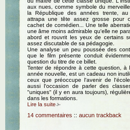
du maître de cette classe unique. L'insti
aux nues, comme symbole du merveill
la République des années trente, au 
attrapa une tête assez grosse pour 
cachet de comédien... Une telle aberrati
une âme moins admirable qu'elle ne para
abord et rouvrit les yeux de certains s
assez discutable de sa pédagogie.
Une analyse un peu poussée des cont
que le film présente conduit évidemm
question du titre de ce billet.
Tenter de répondre à cette question, à 
année nouvelle, est un cadeau non inutile
ceux que préoccupe l'avenir de l'école
aussi l'occasion de parler des classes
"uniques" (il y en aura toujours), réguli
dans les formations.
Lire la suite
14 commentaires
::
aucun trackback