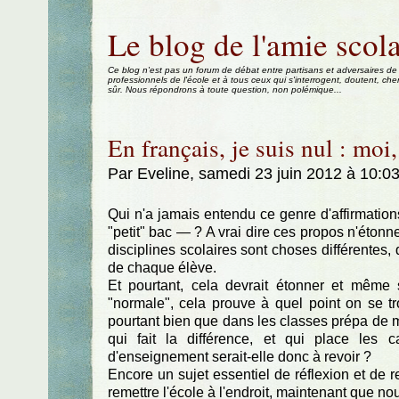
Aller au contenu
|
Aller au menu
|
Aller à la recherche
Le blog de l'amie scola
Ce blog n'est pas un forum de débat entre partisans et adversaires de
professionnels de l'école et à tous ceux qui s'interrogent, doutent, che
sûr. Nous répondrons à toute question, non polémique...
En français, je suis nul : moi
Par Eveline, samedi 23 juin 2012 à 10:0
Qui n'a jamais entendu ce genre d'affirmations
"petit" bac — ? A vrai dire ces propos n'éton
disciplines scolaires sont choses différentes,
de chaque élève.
Et pourtant, cela devrait étonner et même s
"normale", cela prouve à quel point on se t
pourtant bien que dans les classes prépa de m
qui fait la différence, et qui place les 
d'enseignement serait-elle donc à revoir ?
Encore un sujet essentiel de réflexion et de 
remettre l'école à l'endroit, maintenant que 