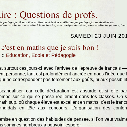
ire : Questions de profs.
 la pédagogie. Il veut être un lieu de réflexion et d'échanges pédagogiques destiné aux
rchent, souhaitent une aide à la recherche, à la pratique du métier, sans oublier les parents, bien
SAMEDI 23 JUIN 20
, c'est en maths que je suis bon !
3
::
Education, Ecole et Pédagogie
, surtout ces jours-ci avec l'arrivée de l'épreuve de français —
nent personne, tant est profondément ancrée en nous l'idée que 
 qui ne correspondent pas forcément aux goûts, ni aux possibili
candaliser, car cette déclaration est absurde et si elle par
rompe sur ce qui se passe réellement dans les classes. On s
ath sup, où chaque élève est excellent en maths, c'est le franç
candidats en tête aux concours. L'organisation des conte
remise en question des habitudes de pensée, si l'on veut vraim
nous sommes nombreux à pouvoir l'espérer.