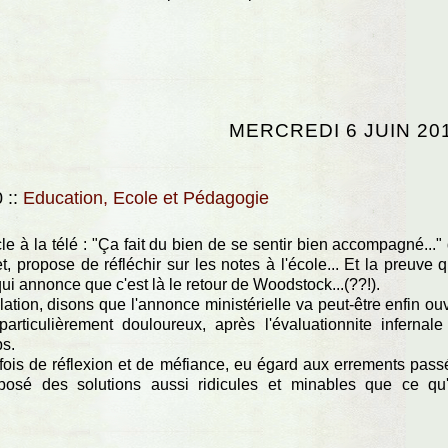
MERCREDI 6 JUIN 20
0
::
Education, Ecole et Pédagogie
e à la télé : "Ça fait du bien de se sentir bien accompagné..."
t, propose de réfléchir sur les notes à l'école... Et la preuve 
 qui annonce que c'est là le retour de Woodstock...(??!).
tion, disons que l'annonce ministérielle va peut-être enfin ouv
articulièrement douloureux, après l'évaluationnite infernale
ps.
fois de réflexion et de méfiance, eu égard aux errements pass
osé des solutions aussi ridicules et minables que ce qu'