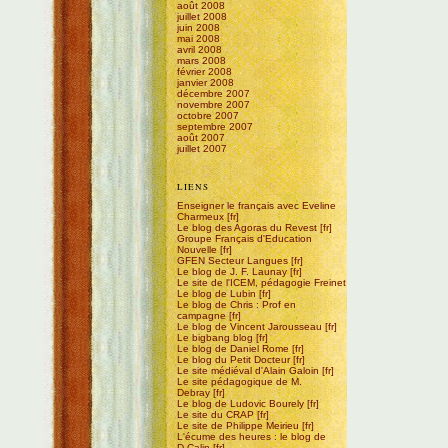
août 2008
juillet 2008
juin 2008
mai 2008
avril 2008
mars 2008
février 2008
janvier 2008
décembre 2007
novembre 2007
octobre 2007
septembre 2007
août 2007
juillet 2007
LIENS
Enseigner le français avec Eveline
Charmeux
Le blog des Agoras du Revest
Groupe Français d'Education
Nouvelle
GFEN Secteur Langues
Le blog de J. F. Launay
Le site de l'ICEM, pédagogie Freinet
Le blog de Lubin
Le blog de Chris : Prof en
campagne
Le blog de Vincent Jarousseau
Le bigbang blog
Le blog de Daniel Rome
Le blog du Petit Docteur
Le site médiéval d'Alain Galoin
Le site pédagogique de M.
Debray
Le blog de Ludovic Bourely
Le site du CRAP
Le site de Philippe Meirieu
L'écume des heures : le blog de
D.Calin