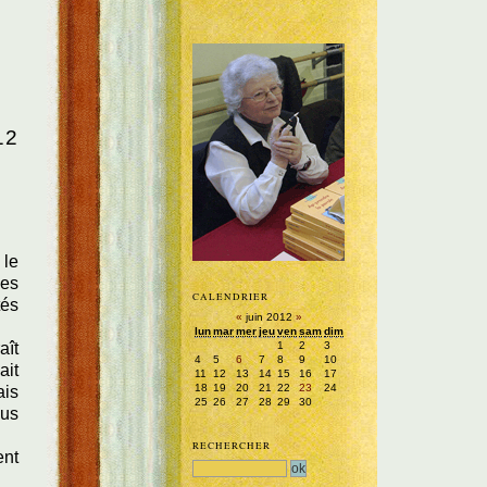
12
 le
les
CALENDRIER
tés
«
juin 2012
»
lun
mar
mer
jeu
ven
sam
dim
1
2
3
aît
4
5
6
7
8
9
10
ait
11
12
13
14
15
16
17
18
19
20
21
22
23
24
ais
25
26
27
28
29
30
nus
RECHERCHER
ent