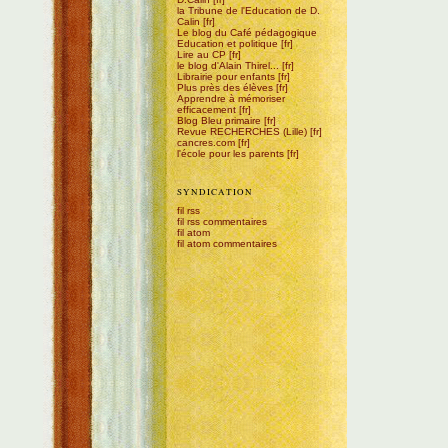
la Tribune de l'Education de D.
Calin
Le blog du Café pédagogique
Education et politique
Lire au CP
le blog d'Alain Thirel...
Librairie pour enfants
Plus près des élèves
Apprendre à mémoriser
efficacement
Blog Bleu primaire
Revue RECHERCHES (Lille)
cancres.com
l'école pour les parents
SYNDICATION
fil rss
fil rss commentaires
fil atom
fil atom commentaires