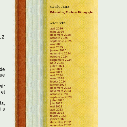
CATÉGORIES
Education, Ecole et Pédagogie
ARCHIVES
avril 2026
mars 2026
décembre 2025
12
octobre 2025
septembre 2025
mai 2025
avril 2025
janvier 2025
novembre 2024
octobre 2024
septembre 2024
août 2024
juillet 2024
 de
juin 2024
mai 2024
que
avril 2024
mars 2024
février 2024
janvier 2024
rir
décembre 2023
novembre 2023
 et
octobre 2023
septembre 2023
juillet 2023
és,
juin 2023
mai 2023
ils
avril 2023
mars 2023
février 2023
janvier 2023
décembre 2022
novembre 2022