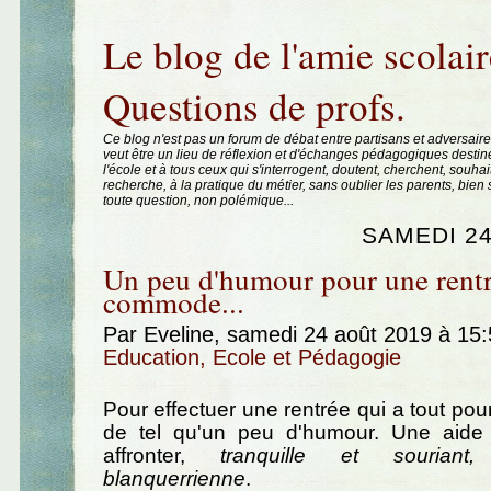
Aller au contenu
|
Aller au menu
|
Aller à la recherche
Le blog de l'amie scolair
Questions de profs.
Ce blog n'est pas un forum de débat entre partisans et adversaire
veut être un lieu de réflexion et d'échanges pédagogiques destin
l'école et à tous ceux qui s'interrogent, doutent, cherchent, souhai
recherche, à la pratique du métier, sans oublier les parents, bie
toute question, non polémique...
SAMEDI 24
Un peu d'humour pour une rentr
commode...
Par Eveline, samedi 24 août 2019 à 15
Education, Ecole et Pédagogie
Pour effectuer une rentrée qui a tout pour
de tel qu'un peu d'humour. Une aide 
affronter,
tranquille et souriant,
blanquerrienne
.