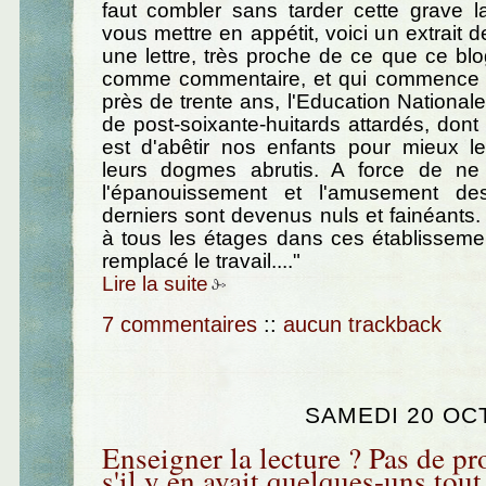
faut combler sans tarder cette grave l
vous mettre en appétit, voici un extrait 
une lettre, très proche de ce que ce blog
comme commentaire, et qui commence a
près de trente ans, l'Education National
de post-soixante-huitards attardés, dont l
est d'abêtir nos enfants pour mieux l
leurs dogmes abrutis. A force de ne
l'épanouissement et l'amusement de
derniers sont devenus nuls et fainéants.
à tous les étages dans ces établisseme
remplacé le travail...."
Lire la suite
7 commentaires
::
aucun trackback
SAMEDI 20 OC
Enseigner la lecture ? Pas de pr
s'il y en avait quelques-uns tout