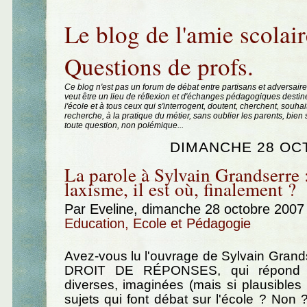
Aller au contenu
|
Aller au menu
|
Aller à la recherche
Le blog de l'amie scolair
Questions de profs.
Ce blog n'est pas un forum de débat entre partisans et adversaire
veut être un lieu de réflexion et d'échanges pédagogiques destin
l'école et à tous ceux qui s'interrogent, doutent, cherchent, souhai
recherche, à la pratique du métier, sans oublier les parents, bie
toute question, non polémique...
DIMANCHE 28 OC
La parole à Sylvain Grandserre :
laxisme, il est où, finalement ?
Par Eveline, dimanche 28 octobre 2007
Education, Ecole et Pédagogie
Avez-vous lu l'ouvrage de Sylvain Gran
DROIT DE RÉPONSES, qui répond à
diverses, imaginées (mais si plausibles !
sujets qui font débat sur l'école ? Non ?