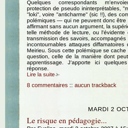
Quelques correspondants m'envoi
protection de pseudo ininterprétables, "
"loki", voire "anticharme" (sic !!), des c
polémiques — qui ne peuvent donc être 
affirmant sans aucun argument, la supério
telle méthode de lecture, ou l'évidente e
transmission des savoirs, accompagnés 
incontournables attaques diffamatoires 
Meirieu. Sous cette polémique se cache
question, celle de la manière dont peut
apprentissage. J'apporte ici quelqu
réponse.
Lire la suite
8 commentaires
::
aucun trackback
MARDI 2 OC
Le risque en pédagogie...