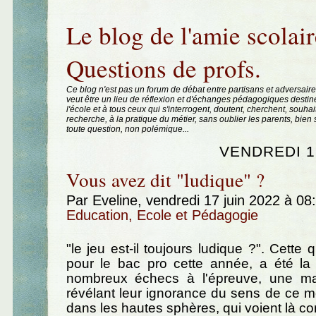
Aller au contenu
|
Aller au menu
|
Aller à la recherche
Le blog de l'amie scolair
Questions de profs.
Ce blog n'est pas un forum de débat entre partisans et adversaire
veut être un lieu de réflexion et d'échanges pédagogiques destin
l'école et à tous ceux qui s'interrogent, doutent, cherchent, souhai
recherche, à la pratique du métier, sans oublier les parents, bie
toute question, non polémique...
VENDREDI 1
Vous avez dit "ludique" ?
Par Eveline, vendredi 17 juin 2022 à 0
Education, Ecole et Pédagogie
"le jeu est-il toujours ludique ?". Cette
pour le bac pro cette année, a été la
nombreux échecs à l'épreuve, une maj
révélant leur ignorance du sens de ce 
dans les hautes sphères, qui voient là co