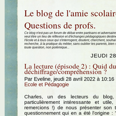
Aller au contenu
|
Aller au menu
|
Aller à la recherche
Le blog de l'amie scolair
Questions de profs.
Ce blog n'est pas un forum de débat entre partisans et adversaire
veut être un lieu de réflexion et d'échanges pédagogiques destin
l'école et à tous ceux qui s'interrogent, doutent, cherchent, souhai
recherche, à la pratique du métier, sans oublier les parents, bie
toute question, non polémique...
JEUDI 28
La lecture (épisode 2) : Quid d
déchiffrage/compréhension ?
Par Eveline, jeudi 28 avril 2022 à 10:16
Ecole et Pédagogie
Charles, un des lecteurs du blog,
particulièrement intéressante et utile
remercions !) de nous présenter son tr
questionnement qui en a été l'origine 