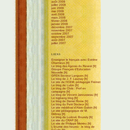
août 2008
juillet 2008
juin 2008
mai 2008
avril 2008
mars 2008
février 2008
janvier 2008
décembre 2007
novembre 2007
octobre 2007
septembre 2007
août 2007
juillet 2007
LIENS
Enseigner le français avec Eveline
Charmeux
Le blog des Agoras du Revest
Groupe Français d'Education
Nouvelle
GFEN Secteur Langues
Le blog de J. F. Launay
Le site de l'ICEM, pédagogie Freinet
Le blog de Lubin
Le blog de Chris : Prof en
campagne
Le blog de Vincent Jarousseau
Le bigbang blog
Le blog de Daniel Rome
Le blog du Petit Docteur
Le site médiéval d'Alain Galoin
Le site pédagogique de M.
Debray
Le blog de Ludovic Bourely
Le site du CRAP
Le site de Philippe Meirieu
L'écume des heures : le blog de
D.Calin