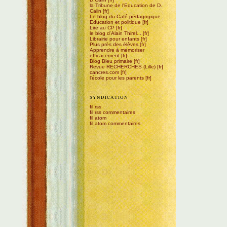
la Tribune de l'Education de D.
Calin
Le blog du Café pédagogique
Education et politique
Lire au CP
le blog d'Alain Thirel...
Librairie pour enfants
Plus près des élèves
Apprendre à mémoriser
efficacement
Blog Bleu primaire
Revue RECHERCHES (Lille)
cancres.com
l'école pour les parents
SYNDICATION
fil rss
fil rss commentaires
fil atom
fil atom commentaires