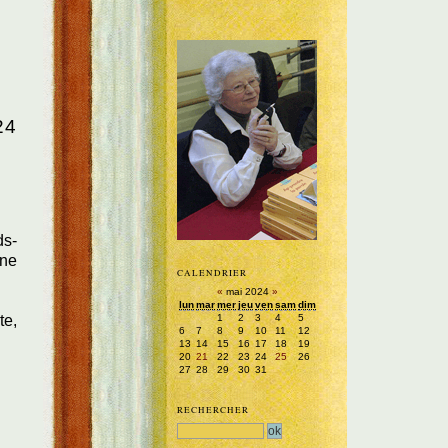
24
ds-
gne
CALENDRIER
«
mai 2024
»
lun
mar
mer
jeu
ven
sam
dim
1
2
3
4
5
te,
6
7
8
9
10
11
12
13
14
15
16
17
18
19
20
21
22
23
24
25
26
27
28
29
30
31
RECHERCHER