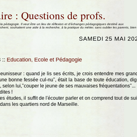
ire : Questions de profs.
 la pédagogie. Il veut être un lieu de réflexion et d'échanges pédagogiques destiné aux
rchent, souhaitent une aide à la recherche, à la pratique du métier, sans oublier les parents, bien
SAMEDI 25 MAI 20
8
::
Education, Ecole et Pédagogie
jeunisseur : quand je lis ses écrits, je crois entendre mes gran
"une bonne fessée cul-nu", était la base de toute éducation, di
t, selon lui,"couper le jeune de ses mauvaises fréquentations"...
ites !
es études, il suffit de l'écouter parler et on comprend tout de sui
 dans les quartiers nord de Marseille.