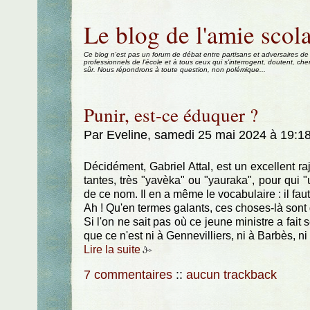
Aller au contenu
|
Aller au menu
|
Aller à la recherche
Le blog de l'amie scola
Ce blog n'est pas un forum de débat entre partisans et adversaires de
professionnels de l'école et à tous ceux qui s'interrogent, doutent, che
sûr. Nous répondrons à toute question, non polémique...
Punir, est-ce éduquer ?
Par Eveline, samedi 25 mai 2024 à 19:1
Décidément, Gabriel Attal, est un excellent ra
tantes, très "yavèka" ou "yauraka", pour qui 
de ce nom. Il en a même le vocabulaire : il fau
Ah ! Qu'en termes galants, ces choses-là sont d
Si l'on ne sait pas où ce jeune ministre a fait s
que ce n'est ni à Gennevilliers, ni à Barbès, ni
Lire la suite
7 commentaires
::
aucun trackback