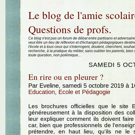
Aller au contenu
|
Aller au menu
|
Aller à la recherche
Le blog de l'amie scolair
Questions de profs.
Ce blog n'est pas un forum de débat entre partisans et adversaire
veut être un lieu de réflexion et d'échanges pédagogiques destin
l'école et à tous ceux qui s'interrogent, doutent, cherchent, souhai
recherche, à la pratique du métier, sans oublier les parents, bie
toute question, non polémique...
SAMEDI 5 OC
En rire ou en pleurer ?
Par Eveline, samedi 5 octobre 2019 à 
Education, Ecole et Pédagogie
Les brochures officielles que le site 
généreusement à la disposition des col
leur expliquer comment ils doivent fair
car, bien que professionnels de l'ensei
prétendre, en haut lieu, qu'ils ne l