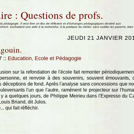
ire : Questions de profs.
 la pédagogie. Il veut être un lieu de réflexion et d'échanges pédagogiques destiné aux
rchent, souhaitent une aide à la recherche, à la pratique du métier, sans oublier les parents, bien
JEUDI 21 JANVIER 20
agouin.
17
::
Education, Ecole et Pédagogie
lusion sur la refondation de l'école fait remonter périodiquemen
a personne, et renvoie à des souvenirs, souvent émouvants, 
s déceptions de fond. Après l'analyse sans concessions que n
uleversants l'un que l'autre, ramènent le projecteur sur l'huma
 il y a quelques jours, de Philippe Meirieu dans l'Expresso du C
uis Briand, dit Julos.
. qui fait réfléchir.