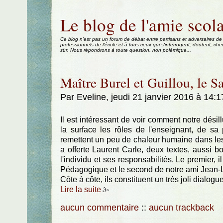
Aller au contenu
|
Aller au menu
|
Aller à la recherche
Le blog de l'amie scola
Ce blog n'est pas un forum de débat entre partisans et adversaires de
professionnels de l'école et à tous ceux qui s'interrogent, doutent, che
sûr. Nous répondrons à toute question, non polémique...
Maître Burel et Guillou, le S
Par Eveline, jeudi 21 janvier 2016 à 14:
Il est intéressant de voir comment notre désil
la surface les rôles de l'enseignant, de s
remettent un peu de chaleur humaine dans le
a offerte Laurent Carle, deux textes, aussi bo
l'individu et ses responsabilités. Le premier,
Pédagogique et le second de notre ami Jean-Lo
Côte à côte, ils constituent un très joli dialogue..
Lire la suite
aucun commentaire
::
aucun trackback