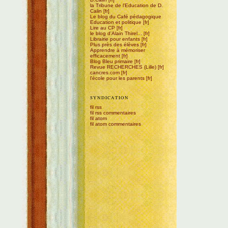
la Tribune de l'Education de D.
Calin
Le blog du Café pédagogique
Education et politique
Lire au CP
le blog d'Alain Thirel...
Librairie pour enfants
Plus près des élèves
Apprendre à mémoriser
efficacement
Blog Bleu primaire
Revue RECHERCHES (Lille)
cancres.com
l'école pour les parents
SYNDICATION
fil rss
fil rss commentaires
fil atom
fil atom commentaires