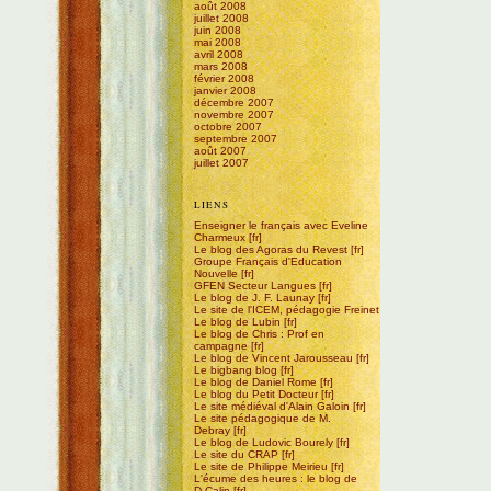
août 2008
juillet 2008
juin 2008
mai 2008
avril 2008
mars 2008
février 2008
janvier 2008
décembre 2007
novembre 2007
octobre 2007
septembre 2007
août 2007
juillet 2007
LIENS
Enseigner le français avec Eveline
Charmeux
Le blog des Agoras du Revest
Groupe Français d'Education
Nouvelle
GFEN Secteur Langues
Le blog de J. F. Launay
Le site de l'ICEM, pédagogie Freinet
Le blog de Lubin
Le blog de Chris : Prof en
campagne
Le blog de Vincent Jarousseau
Le bigbang blog
Le blog de Daniel Rome
Le blog du Petit Docteur
Le site médiéval d'Alain Galoin
Le site pédagogique de M.
Debray
Le blog de Ludovic Bourely
Le site du CRAP
Le site de Philippe Meirieu
L'écume des heures : le blog de
D.Calin