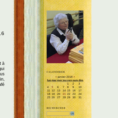
16
t à
qui
CALENDRIER
ous
«
janvier 2016
»
in,
lun
mar
mer
jeu
ven
sam
dim
1
2
3
afé
4
5
6
7
8
9
10
11
12
13
14
15
16
17
18
19
20
21
22
23
24
25
26
27
28
29
30
31
RECHERCHER