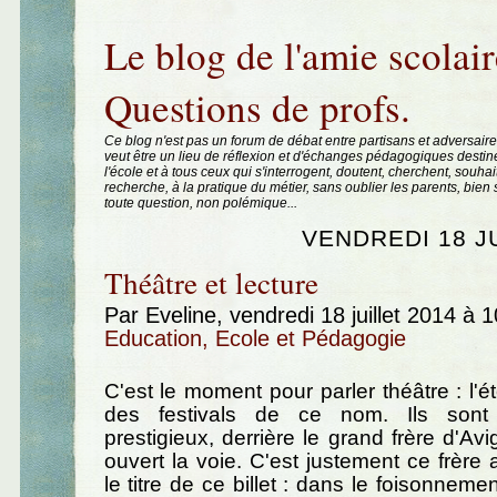
Aller au contenu
|
Aller au menu
|
Aller à la recherche
Le blog de l'amie scolair
Questions de profs.
Ce blog n'est pas un forum de débat entre partisans et adversaire
veut être un lieu de réflexion et d'échanges pédagogiques destin
l'école et à tous ceux qui s'interrogent, doutent, cherchent, souhai
recherche, à la pratique du métier, sans oublier les parents, bie
toute question, non polémique...
VENDREDI 18 J
Théâtre et lecture
Par Eveline, vendredi 18 juillet 2014 à 
Education, Ecole et Pédagogie
C'est le moment pour parler théâtre : l'é
des festivals de ce nom. Ils sont
prestigieux, derrière le grand frère d'Av
ouvert la voie. C'est justement ce frère 
le titre de ce billet : dans le foisonneme