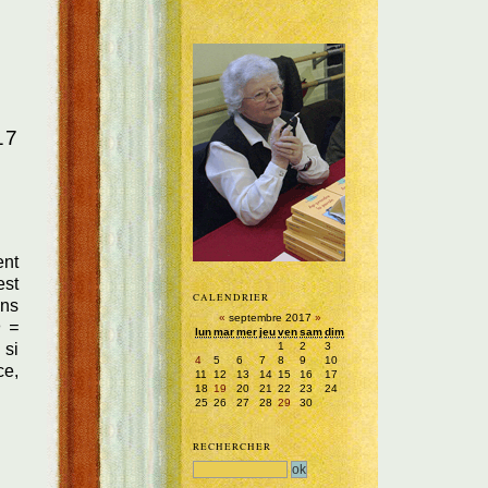
17
ent
est
CALENDRIER
ans
«
septembre 2017
»
n =
lun
mar
mer
jeu
ven
sam
dim
1
2
3
 si
4
5
6
7
8
9
10
ce,
11
12
13
14
15
16
17
18
19
20
21
22
23
24
25
26
27
28
29
30
RECHERCHER