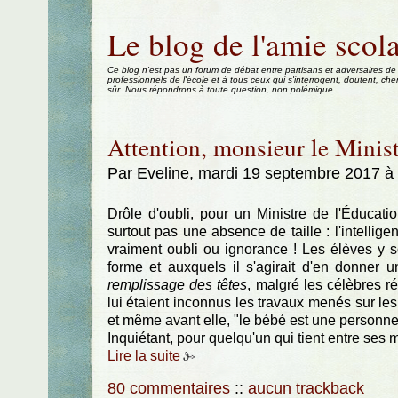
Aller au contenu
|
Aller au menu
|
Aller à la recherche
Le blog de l'amie scola
Ce blog n'est pas un forum de débat entre partisans et adversaires de
professionnels de l'école et à tous ceux qui s'interrogent, doutent, che
sûr. Nous répondrons à toute question, non polémique...
Attention, monsieur le Ministr
Par Eveline, mardi 19 septembre 2017 à
Drôle d'oubli, pour un Ministre de l'Éducation
surtout pas une absence de taille : l'intellig
vraiment oubli ou ignorance ! Les élèves y 
forme et auxquels il s'agirait d'en donner u
remplissage des têtes
, malgré les célèbres r
lui étaient inconnus les travaux menés sur les
et même avant elle, "le bébé est une personne
Inquiétant, pour quelqu'un qui tient entre ses 
Lire la suite
80 commentaires
::
aucun trackback