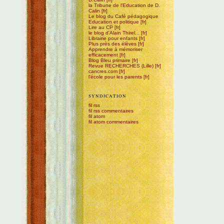
la Tribune de l'Education de D.
Calin
Le blog du Café pédagogique
Education et politique
Lire au CP
le blog d'Alain Thirel...
Librairie pour enfants
Plus près des élèves
Apprendre à mémoriser
efficacement
Blog Bleu primaire
Revue RECHERCHES (Lille)
cancres.com
l'école pour les parents
SYNDICATION
fil rss
fil rss commentaires
fil atom
fil atom commentaires