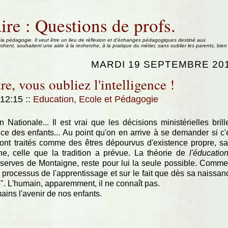
ire : Questions de profs.
 la pédagogie. Il veut être un lieu de réflexion et d'échanges pédagogiques destiné aux
rchent, souhaitent une aide à la recherche, à la pratique du métier, sans oublier les parents, bien
MARDI 19 SEPTEMBRE 20
e, vous oubliez l'intelligence !
 12:15
::
Education, Ecole et Pédagogie
 Nationale... Il est vrai que les décisions ministérielles brill
ence des enfants... Au point qu'on en arrive à se demander si c'
sont traités comme des êtres dépourvus d'existence propre, s
ne, celle que la tradition a prévue. La théorie de
l'éducatio
éserves de Montaigne, reste pour lui la seule possible. Comme
 processus de l'apprentissage et sur le fait que dès sa naissan
". L'humain, apparemment, il ne connaît pas.
mains l'avenir de nos enfants.